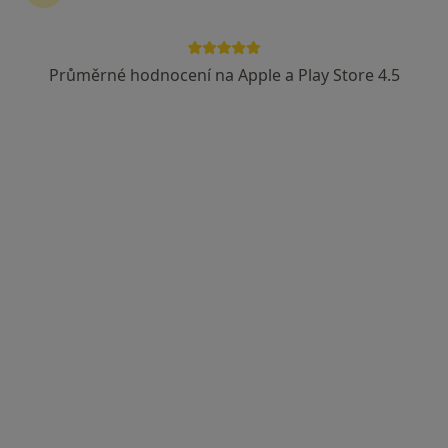
Průměrné hodnocení na Apple a Play Store 4.5
MUDr. Lubomír Beran
·
Více
Zubař
30 názorů
Velký Třebešov 118, Velký Třebešov
•
Mapa
ARIES, centrum estetické stomatologie, s.r.o.
Tento specialista nenabízí online rezervaci termínu na této adrese.
Rezervovat termín