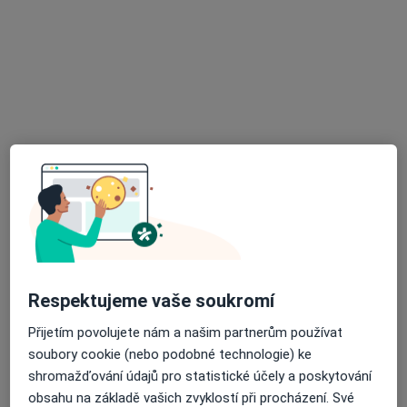
MDDr. Jan Petřík
·
Více
Zubař
1 názor
Velký Třebešov, Velký Třebešov
•
Mapa
Ordinace
Tento specialista nenabízí online rezervaci termínu na této adrese.
Rezervovat termín
Respektujeme vaše soukromí
Přijetím povolujete nám a našim partnerům používat
soubory cookie (nebo podobné technologie) ke
MDDr. Šárka Šejvlová
shromažďování údajů pro statistické účely a poskytování
obsahu na základě vašich zvyklostí při procházení. Své
·
Více
Zubař