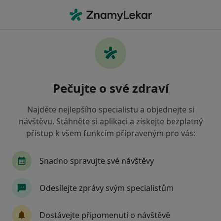
Hla
Zubař • Nové Město nad Metují, královéhradecký
Filtry
Mapa
Zubař Nové Město nad Metují
Pečujte o své zdraví
Jak řadíme výsledky vyhledávání?
Najděte nejlepšího specialistu a objednejte si
návštěvu. Stáhněte si aplikaci a získejte bezplatný
Jakou pojišťovnu máte?
přístup k všem funkcím připraveným pro vás:
Zdravotní pojišťovna ministerstva vnitra ČR
O
Snadno spravujte své návštěvy
Odesílejte zprávy svým specialistům
Dostávejte připomenutí o návštěvě