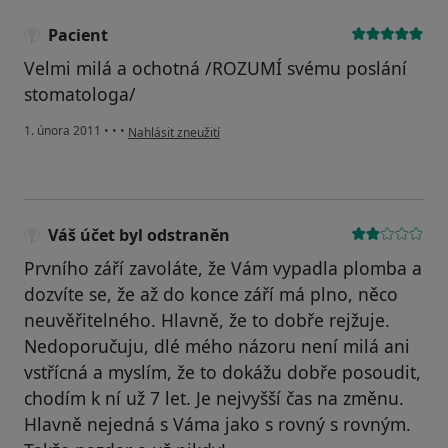
Pacient
Velmi milá a ochotná /ROZUMÍ svému poslání
stomatologa/
podle názoru uživatele Pacient
1. února 2011
•
•
•
Nahlásit zneužití
Váš účet byl odstraněn
Prvního září zavoláte, že Vám vypadla plomba a
dozvíte se, že až do konce září má plno, něco
neuvěřitelného. Hlavně, že to dobře rejžuje.
Nedoporučuju, dlé mého názoru není milá ani
vstřícná a myslím, že to dokážu dobře posoudit,
chodím k ní už 7 let. Je nejvyšší čas na změnu.
Hlavně nejedná s Váma jako s rovný s rovným.