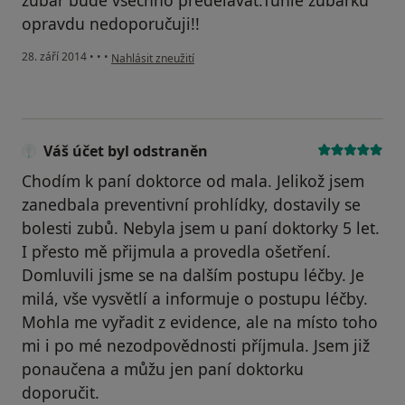
zubař bude všechno předělávat.Tuhle zubařku
opravdu nedoporučuji!!
podle názoru uživatele Váš účet byl odstraněn
28. září 2014
•
•
•
Nahlásit zneužití
Váš účet byl odstraněn
Chodím k paní doktorce od mala. Jelikož jsem
zanedbala preventivní prohlídky, dostavily se
bolesti zubů. Nebyla jsem u paní doktorky 5 let.
I přesto mě přijmula a provedla ošetření.
Domluvili jsme se na dalším postupu léčby. Je
milá, vše vysvětlí a informuje o postupu léčby.
Mohla me vyřadit z evidence, ale na místo toho
mi i po mé nezodpovědnosti příjmula. Jsem již
ponaučena a můžu jen paní doktorku
doporučit.