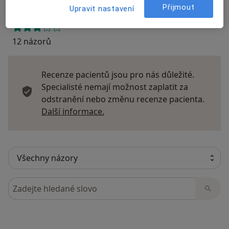
Přijmout
Upravit nastavení
12 názorů
Recenze pacientů jsou pro nás důležité.
Specialisté nemají možnost zaplatit za
odstranění nebo změnu recenze pacienta.
Další informace o názorech
Další informace.
Hledejte v názorech