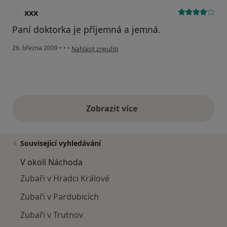
xxx
X
Paní doktorka je příjemná a jemná.
podle názoru uživatele xxx
26. března 2009
•
•
•
Nahlásit zneužití
Zobrazit více
výše uvedené názory
Související vyhledávání
V okolí Náchoda
Zubaři v Hradci Králové
Zubaři v Pardubicích
Zubaři v Trutnov