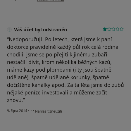
Váš účet byl odstraněn
“Nedoporučuji. Po letech, která jsme k paní
doktorce pravidelně každý půl rok celá rodina
chodili, jsme se po přejití k jinému zubaři
nestačili divit, krom několika běžných kazů,
máme kazy pod plombami (i ty jsou špatně
udělané), špatně udělané korunky, špatně
dočištěné kanálky apod. Za ta léta jsme do zubů
nějaké peníze investovali a můžeme začít
znovu.”
podle názoru uživatele Váš účet byl odstraněn
9. října 2014
•
•
•
Nahlásit zneužití