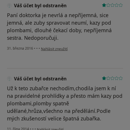
Váš účet byl odstraněn
Paní doktorka je nevrlá a nepříjemná, sice
jemná, ale zuby spravovat neumí, kazy pod
plombami, dlouhé čekací doby, nepříjemná
sestra. Nedoporučuji.
podle názoru uživatele Váš účet byl odstraněn
31. března 2016
•
•
•
Nahlásit zneužití
Váš účet byl odstraněn
Už k teto zubařce nechodím,chodila jsem k ní
na pravidelné prohlídky a přesto mám kazy pod
plombami,plomby spatně
udělané,hrůza,všechno na předělání.Podle
mých zkušeností velice špatná zubařka.
podle názoru uživatele Váš účet byl odstraněn
11. října 2014
•
•
•
Nahlásit zneužití