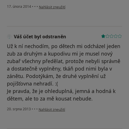
podle názoru uživatele Váš účet byl odstraněn
17. února 2014
•
•
•
Nahlásit zneužití
Váš účet byl odstraněn
Už k ní nechodím, po dětech mi odcházel jeden
zub za druhým a kupodivu mi je musel nový
zubař všechny předělat, protože nebyli správně
a dostatečně vyplněny, tkáň pod nimi byla v
zánětu. Podotýkám, že druhé vyplnění už
pojišťovna nehradí. :(
Je pravda, že je ohleduplná, jemná a hodná k
dětem, ale to za mě kousat nebude.
podle názoru uživatele Váš účet byl odstraněn
20. srpna 2013
•
•
•
Nahlásit zneužití