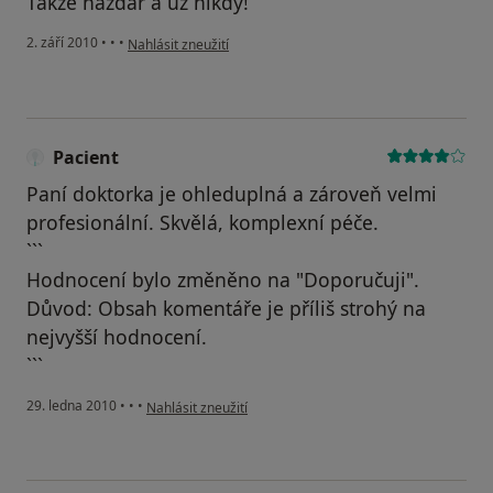
Takže nazdar a už nikdy!
podle názoru uživatele Váš účet byl odstraněn
2. září 2010
•
•
•
Nahlásit zneužití
Pacient
Paní doktorka je ohleduplná a zároveň velmi
profesionální. Skvělá, komplexní péče.
```
Hodnocení bylo změněno na "Doporučuji".
Důvod: Obsah komentáře je příliš strohý na
nejvyšší hodnocení.
```
podle názoru uživatele Pacient
29. ledna 2010
•
•
•
Nahlásit zneužití