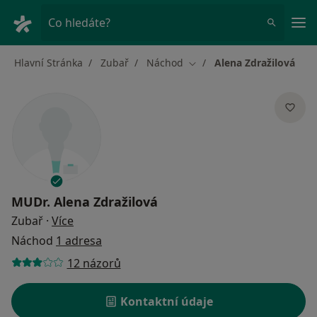
Hla
Co hledáte?
Hlavní Stránka
Zubař
Náchod
Alena Zdražilová
Změna města
MUDr.
Alena Zdražilová
o specializacích
Zubař
·
Více
Náchod
1 adresa
12 názorů
Kontaktní údaje