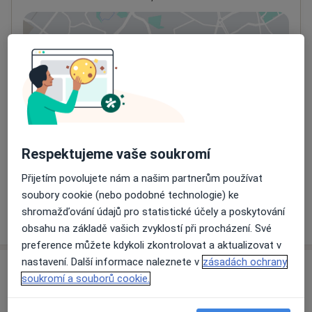
Přiblížit mapu
se otevře v nové záložce
Dostupnost
Na této adrese online kalendář není aktivní
Co mám v takové situaci udělat?
Způsoby platby (soukromé návštěvy)
Respektujeme vaše soukromí
Na teto adrese lékař přijímá pacienty na pojišťovnu
Detaily
Přijetím povolujete nám a našim partnerům používat
soubory cookie (nebo podobné technologie) ke
shromažďování údajů pro statistické účely a poskytování
Více
o adrese
obsahu na základě vašich zvyklostí při procházení. Své
preference můžete kdykoli zkontrolovat a aktualizovat v
nastavení. Další informace naleznete v
zásadách ochrany
Názory
soukromí a souborů cookie.
Přidejte svůj názor