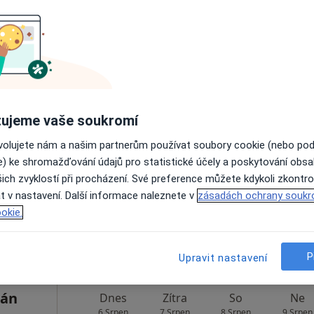
Rezervovat termín
ůžička
Dnes
Zítra
So
Ne
ujeme vaše soukromí
6 Srpen
7 Srpen
8 Srpen
9 Srpen
ovolujete nám a našim partnerům používat soubory cookie (nebo po
e) ke shromažďování údajů pro statistické účely a poskytování obs
ich zvyklostí při procházení. Své preference můžete kdykoli zkontro
Online rezervace termínu není k dispozic
t v nastavení. Další informace naleznete v
zásadách ochrany soukr
Rezervovat termín
okie.
P
Upravit nastavení
tán
Dnes
Zítra
So
Ne
6 Srpen
7 Srpen
8 Srpen
9 Srpen