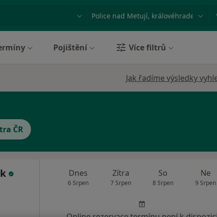
ace, nemoc nebo příjmení
Město nebo region
ermíny
Pojištění
Více filtrů
Jak řadíme výsledky vyhl
tra ČR
ek
Dnes
Zítra
So
Ne
6 Srpen
7 Srpen
8 Srpen
9 Srpen
Online rezervace termínu není k dispozic