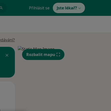
Přihlásit se
Jste lékař?
edávání?
Rozbalit mapu
Po
Út
St
10 Srpen
11 Srpen
12 Srpen
i