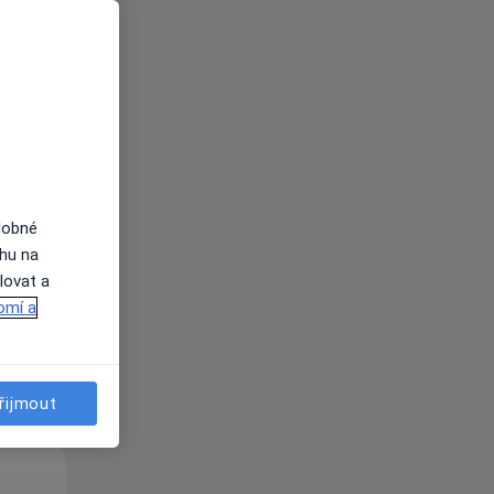
Po
Út
St
10 Srpen
11 Srpen
12 Srpen
dobné
ahu na
lovat a
i
omí a
řijmout
Po
Út
St
10 Srpen
11 Srpen
12 Srpen