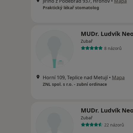
Jiřího z Poděbrad 937, Hronov
•
Mapa
Praktický lékař stomatolog
MUDr. Ludvík Neo
Zubař
8 názorů
Horní 109, Teplice nad Metují
•
Mapa
ZNL spol. s r.o. - zubní ordinace
MUDr. Ludvík Neo
Zubař
22 názorů