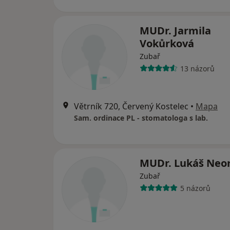
MUDr. Jarmila
Vokůrková
Zubař
13 názorů
Větrník 720, Červený Kostelec
•
Mapa
Sam. ordinace PL - stomatologa s lab.
MUDr. Lukáš Neor
Zubař
5 názorů