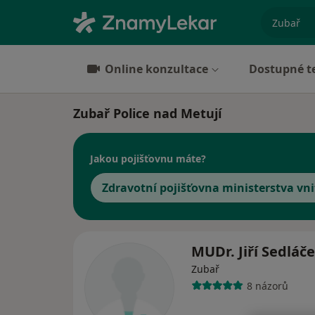
specializ
Online konzultace
Dostupné t
Zubař Police nad Metují
Jakou pojišťovnu máte?
Zdravotní pojišťovna ministerstva vni
MUDr. Jiří Sedláč
Zubař
8 názorů