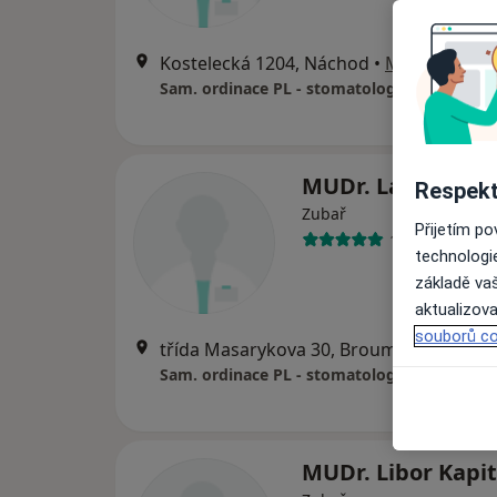
Kostelecká 1204, Náchod
•
Mapa
Sam. ordinace PL - stomatologa
MUDr. Ladislav R
Respekt
Zubař
Přijetím p
13 názorů
technologi
základě vaš
aktualizova
souborů co
třída Masarykova 30, Broumov
•
Mapa
Sam. ordinace PL - stomatologa
MUDr. Libor Kapi