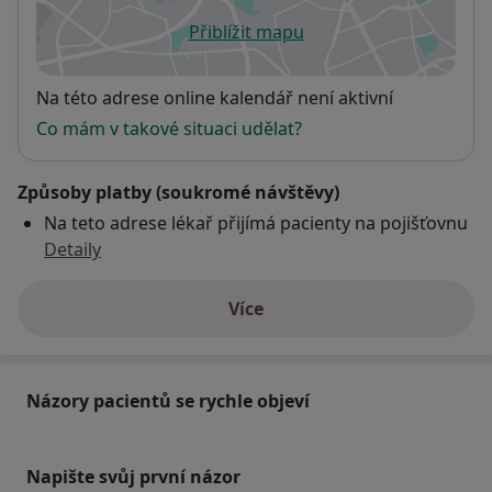
Přiblížit mapu
se otevře v nové záložce
Dostupnost
Na této adrese online kalendář není aktivní
Co mám v takové situaci udělat?
Způsoby platby (soukromé návštěvy)
Na teto adrese lékař přijímá pacienty na pojišťovnu
Detaily
Více
o adrese
Názory pacientů se rychle objeví
Napište svůj první názor