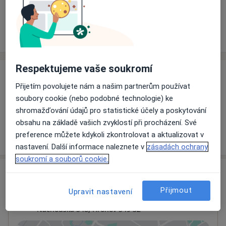
Rezervovat termín
Ceník
Adresy
Názory pacientů
Respektujeme vaše soukromí
Ceník
Přijetím povolujete nám a našim partnerům používat
Informace o službách a cenách nejsou k dispozici
soubory cookie (nebo podobné technologie) ke
Tento specialista ještě nepřidával žádné informace o
shromažďování údajů pro statistické účely a poskytování
svých službách.
obsahu na základě vašich zvyklostí při procházení. Své
preference můžete kdykoli zkontrolovat a aktualizovat v
nastavení. Další informace naleznete v
zásadách ochrany
soukromí a souborů cookie.
Adresa
Přijmout
Upravit nastavení
Ordinace
Náchodská 548,
Hronov
549 32