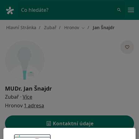
Hla
Co hledáte?
Hlavní Stránka
Zubař
Hronov
Jan Šnajdr
Změna města
MUDr.
Jan Šnajdr
o specializacích
Zubař
·
Více
Hronov
1 adresa
Kontaktní údaje