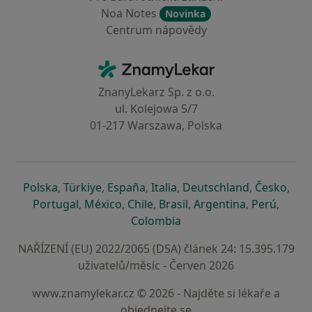
Noa Notes
Novinka
Centrum nápovědy
Kontakt
ZnamyLekar - Hlavní stránka
ZnanyLekarz Sp. z o.o.
ul. Kolejowa 5/7
01-217 Warszawa, Polska
se otevře v nové záložce
se otevře v nové záložce
se otevře v nové záložce
se otevře v nové záložce
se otevře v 
se o
Polska
,
Türkiye
,
España
,
Italia
,
Deutschland
,
Česko
,
se otevře v nové záložce
se otevře v nové záložce
se otevře v nové záložce
se otevře v nové záložc
se otevře v 
se ote
Portugal
,
México
,
Chile
,
Brasil
,
Argentina
,
Perú
,
se otevře v nové záložce
Colombia
NAŘÍZENÍ (EU) 2022/2065 (DSA) článek 24: 15.395.179
uživatelů/měsíc - Červen 2026
www.znamylekar.cz © 2026 - Najděte si lékaře a
objednejte se