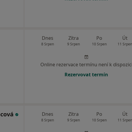
Dnes
Zítra
Po
Út
8 Srpen
9 Srpen
10 Srpen
11 Srpe
Online rezervace termínu není k dispozic
Rezervovat termín
bcová
Dnes
Zítra
Po
Út
8 Srpen
9 Srpen
10 Srpen
11 Srpe