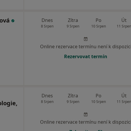
lová
Dnes
Zítra
Po
Út
8 Srpen
9 Srpen
10 Srpen
11 Srpe
Online rezervace termínu není k dispozic
Rezervovat termín
Dnes
Zítra
Po
Út
logie,
8 Srpen
9 Srpen
10 Srpen
11 Srpe
Online rezervace termínu není k dispozic