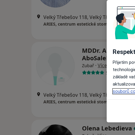
Velký Třebešov 118, Velký Třebešov
•
Ma
ARIES, centrum estetické stomatologie, s.r.
MDDr. Ahmad Am
Respekt
AboSaleh DDS.
Přijetím p
·
Více
Zubař
technologi
5 názorů
základě vaš
aktualizova
souborů co
Velký Třebešov 118, Velký Třebešov
•
Ma
ARIES, centrum estetické stomatologie, s.r.
Olena Lebedieva