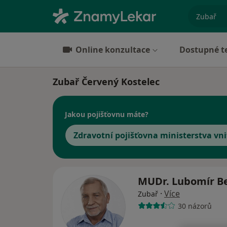
specializ
Online konzultace
Dostupné t
Zubař Červený Kostelec
Jakou pojišťovnu máte?
Zdravotní pojišťovna ministerstva vni
MUDr. Lubomír B
·
Více
Zubař
30 názorů