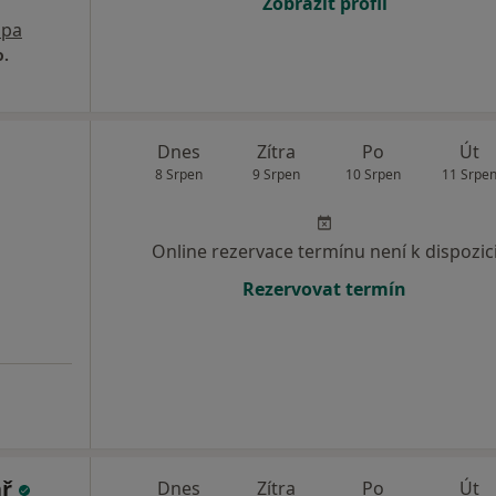
Zobrazit profil
pa
o.
Dnes
Zítra
Po
Út
8 Srpen
9 Srpen
10 Srpen
11 Srpe
Online rezervace termínu není k dispozic
Rezervovat termín
ář
Dnes
Zítra
Po
Út