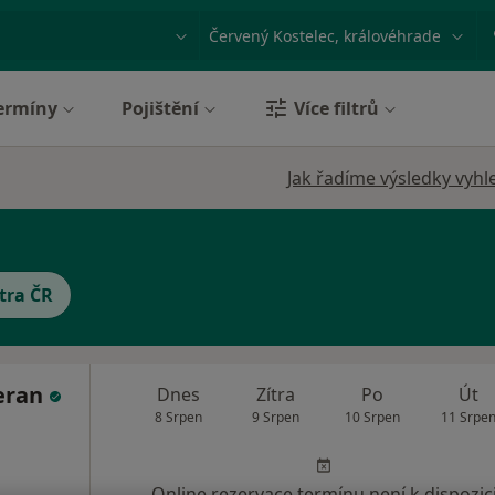
ace, nemoc nebo příjmení
Město nebo region
ermíny
Pojištění
Více filtrů
Jak řadíme výsledky vyhl
tra ČR
eran
Dnes
Zítra
Po
Út
8 Srpen
9 Srpen
10 Srpen
11 Srpe
Online rezervace termínu není k dispozic