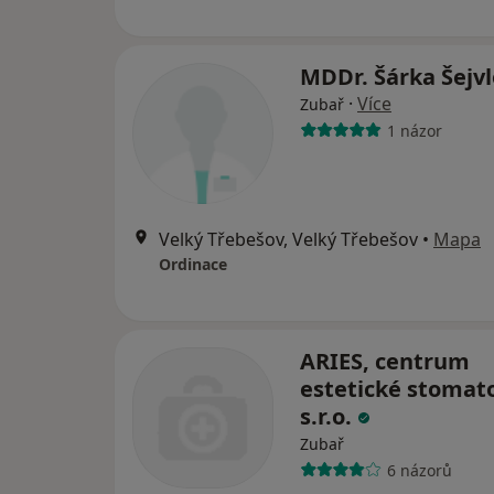
MDDr. Šárka Šejv
·
Více
Zubař
1 názor
Velký Třebešov, Velký Třebešov
•
Mapa
Ordinace
ARIES, centrum
estetické stomato
s.r.o.
Zubař
6 názorů