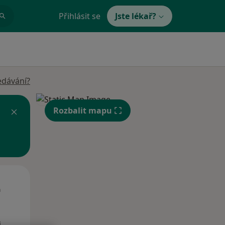
Přihlásit se
Jste lékař?
edávání?
Rozbalit mapu
St
Čt
Pá
n
12 Srpen
13 Srpen
14 Srpen
i