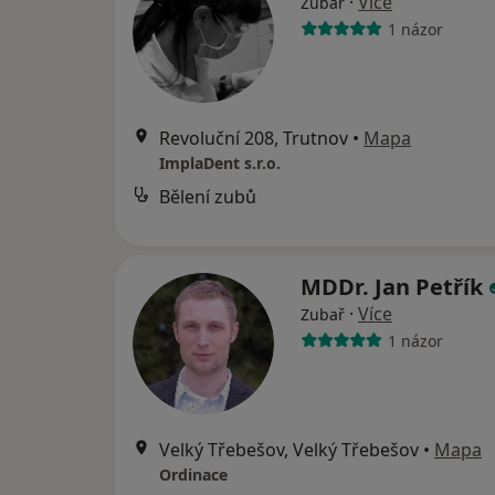
·
Více
Zubař
1 názor
Revoluční 208, Trutnov
•
Mapa
ImplaDent s.r.o.
Bělení zubů
MDDr. Jan Petřík
·
Více
Zubař
1 názor
Velký Třebešov, Velký Třebešov
•
Mapa
Ordinace