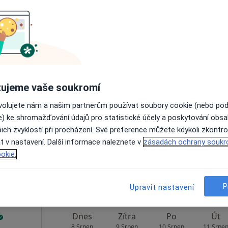
Zobrazit telefonní číslo
pa
o.
in
Dnes
Zítra
Po
Út
ujeme vaše soukromí
8 Srpen
9 Srpen
10 Srpen
11 Srpe
ovolujete nám a našim partnerům používat soubory cookie (nebo po
e) ke shromažďování údajů pro statistické účely a poskytování obs
ich zvyklostí při procházení. Své preference můžete kdykoli zkontro
Online rezervace termínu není k dispozic
t v nastavení. Další informace naleznete v
zásadách ochrany soukr
Zobrazit telefonní číslo
okie.
pa
o.
P
Upravit nastavení
Dnes
Zítra
Po
Út
8 Srpen
9 Srpen
10 Srpen
11 Srpe