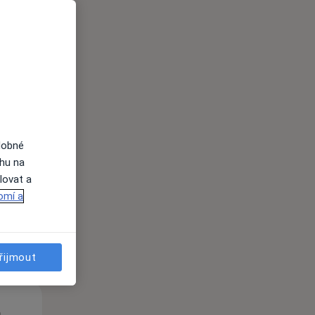
St
Čt
Pá
n
12 Srpen
13 Srpen
14 Srpen
dobné
ahu na
lovat a
i
omí a
řijmout
St
Čt
Pá
n
12 Srpen
13 Srpen
14 Srpen