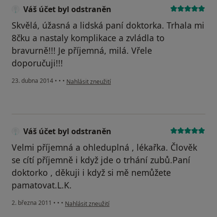
Váš účet byl odstraněn
Skvělá, úžasná a lidská paní doktorka. Trhala mi
8čku a nastaly komplikace a zvládla to
bravurně!!! Je příjemná, milá. Vřele
doporučuji!!!
podle názoru uživatele Váš účet byl odstraněn
23. dubna 2014
•
•
•
Nahlásit zneužití
Váš účet byl odstraněn
Velmi příjemná a ohleduplná , lékařka. Člověk
se cítí příjemně i když jde o trhání zubů.Paní
doktorko , děkuji i když si mě nemůžete
pamatovat.L.K.
podle názoru uživatele Váš účet byl odstraněn
2. března 2011
•
•
•
Nahlásit zneužití