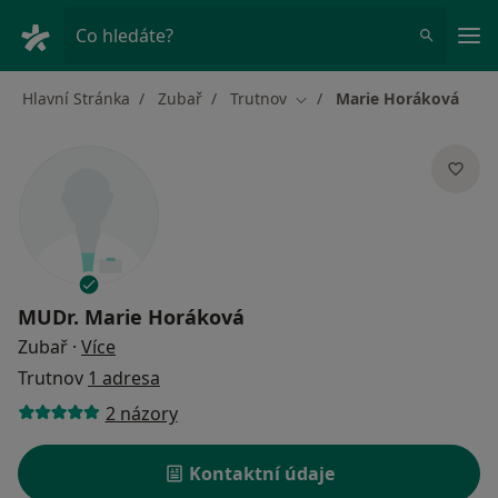
Hla
Co hledáte?
Hlavní Stránka
Zubař
Trutnov
Marie Horáková
Změna města
MUDr.
Marie Horáková
o specializacích
Zubař
·
Více
Trutnov
1 adresa
2 názory
Kontaktní údaje