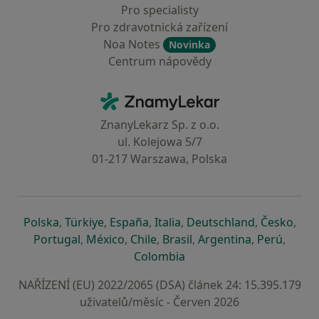
Pro specialisty
Pro zdravotnická zařízení
Noa Notes
Novinka
Centrum nápovědy
Kontakt
ZnamyLekar - Hlavní stránka
ZnanyLekarz Sp. z o.o.
ul. Kolejowa 5/7
01-217 Warszawa, Polska
se otevře v nové záložce
se otevře v nové záložce
se otevře v nové záložce
se otevře v nové záložce
se otevře v 
se o
Polska
,
Türkiye
,
España
,
Italia
,
Deutschland
,
Česko
,
se otevře v nové záložce
se otevře v nové záložce
se otevře v nové záložce
se otevře v nové záložc
se otevře v 
se ote
Portugal
,
México
,
Chile
,
Brasil
,
Argentina
,
Perú
,
se otevře v nové záložce
Colombia
NAŘÍZENÍ (EU) 2022/2065 (DSA) článek 24: 15.395.179
uživatelů/měsíc - Červen 2026