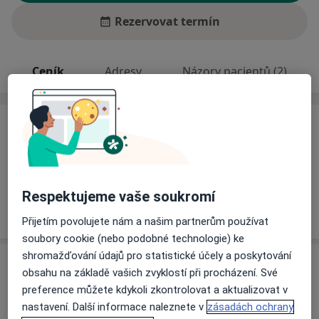
Rezervovat termín
Ceník
Adresy
Názory pacientů (2)
Ceník
Informace o službách a cenách nejsou k dispozici
Tento specialista ještě nepřidával žádné informace o
svých službách.
Respektujeme vaše soukromí
Přijetím povolujete nám a našim partnerům používat
soubory cookie (nebo podobné technologie) ke
shromažďování údajů pro statistické účely a poskytování
Adresa
obsahu na základě vašich zvyklostí při procházení. Své
preference můžete kdykoli zkontrolovat a aktualizovat v
Sam. ordinace PL - stomatologa s lab.
nastavení. Další informace naleznete v
zásadách ochrany
Polská 91/14,
Trutnov
54101