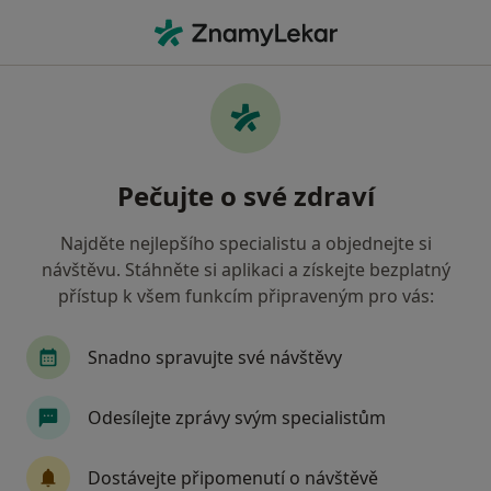
Hla
Zubař • Trutnov, královéhradecký
Filtry
• 1
Mapa
Doporučení zubaři s Všeobecná zdravotní
Pečujte o své zdraví
pojišťovna Trutnov
Jak řadíme výsledky vyhledávání?
Najděte nejlepšího specialistu a objednejte si
návštěvu. Stáhněte si aplikaci a získejte bezplatný
přístup k všem funkcím připraveným pro vás:
Snadno spravujte své návštěvy
Odesílejte zprávy svým specialistům
Dent. Miroslav Voženílek
Dostávejte připomenutí o návštěvě
Zubař