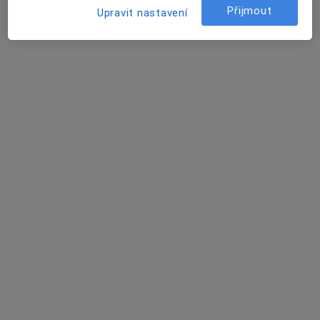
Tento specialista nenabízí online rezervaci termínu na této adrese.
Přijmout
Upravit nastavení
Rezervovat termín
MUDr. Eva Jirásková
Zubař
9 názorů
Riegrova 359, Rtyně v Podkrkonoší
•
Mapa
Sam. ordinace PL - stomatologa
Tento specialista nenabízí online rezervaci termínu na této adrese.