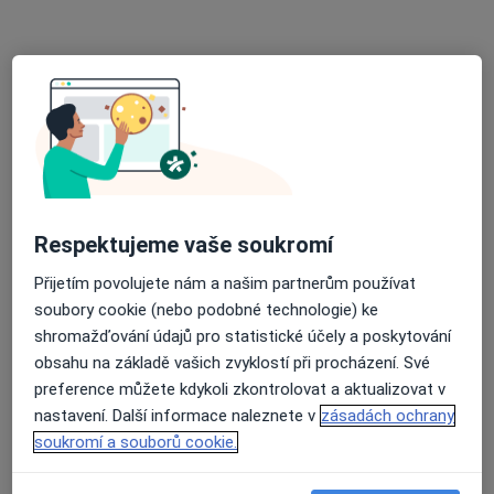
Sam. ordinace PL - stomatologa
Tento specialista nenabízí online rezervaci termínu na této adrese.
Rezervovat termín
Respektujeme vaše soukromí
Přijetím povolujete nám a našim partnerům používat
soubory cookie (nebo podobné technologie) ke
shromažďování údajů pro statistické účely a poskytování
MUDr. Věra Holubcová
obsahu na základě vašich zvyklostí při procházení. Své
Zubař
preference můžete kdykoli zkontrolovat a aktualizovat v
4 názory
nastavení. Další informace naleznete v
zásadách ochrany
Polská 14, Trutnov
•
Mapa
soukromí a souborů cookie.
Sam. ordinace PL - stomatologa