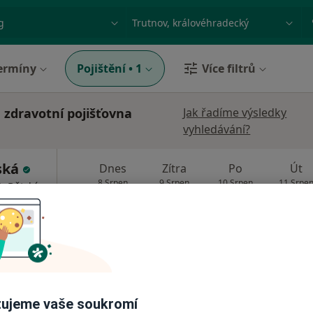
ace, nemoc nebo příjmení
Město nebo region
ermíny
Pojištění
•
1
Více filtrů
zdravotní pojišťovna
Jak řadíme výsledky
vyhledávání?
ská
Dnes
Zítra
Po
Út
8 Srpen
9 Srpen
10 Srpen
11 Srpe
, Dětský
Online rezervace termínu není k dispozic
Rezervovat termín
abem
•
Mapa
dospělé
ujeme vaše soukromí