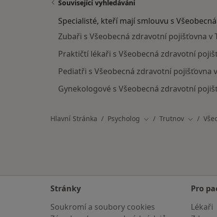
Související vyhledávání
Specialisté, kteří mají smlouvu s Všeobecná
Zubaři s Všeobecná zdravotní pojišťovna v 
Praktičtí lékaři s Všeobecná zdravotní poji
Pediatři s Všeobecná zdravotní pojišťovna 
Gynekologové s Všeobecná zdravotní pojiš
Hlavní Stránka
Psycholog
Trutnov
Vše
Změna města
Změna m
Stránky
Pro pa
Soukromí a soubory cookies
Lékaři