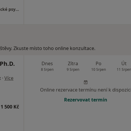
Ordinace psychologa s.r.o. - ambulance klinické psychologie pro děti a dospělé
vštěvy. Zkuste místo toho online konzultace.
Ph.D.
Dnes
Zítra
Po
Út
8 Srpen
9 Srpen
10 Srpen
11 Srpe
·
Více
t
Online rezervace termínu není k dispozic
Rezervovat termín
1 500 Kč