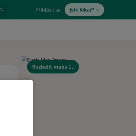
Přihlásit se
Jste lékař?
Rozbalit mapu
St
Čt
Pá
n
12 Srpen
13 Srpen
14 Srpen
i