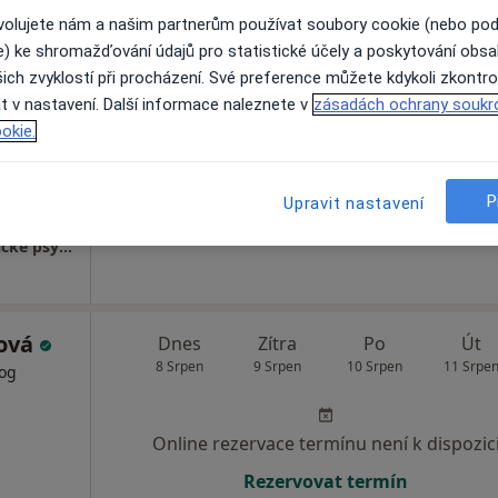
ovolujete nám a našim partnerům používat soubory cookie (nebo po
e) ke shromažďování údajů pro statistické účely a poskytování obs
ková
Dnes
Zítra
Po
Út
ich zvyklostí při procházení. Své preference můžete kdykoli zkontro
8 Srpen
9 Srpen
10 Srpen
11 Srpe
og,
t v nastavení. Další informace naleznete v
zásadách ochrany soukr
okie.
Online rezervace termínu není k dispozic
Rezervovat termín
P
Upravit nastavení
Ordinace psychologa s.r.o. - ambulance klinické psychologie pro děti a dospělé
lová
Dnes
Zítra
Po
Út
8 Srpen
9 Srpen
10 Srpen
11 Srpe
log
Online rezervace termínu není k dispozic
Rezervovat termín