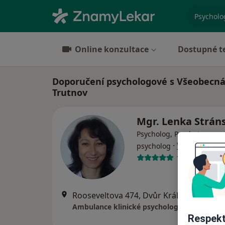
specializ
Online konzultace
Dostupné t
Doporučení psychologové s Všeobecná 
Trutnov
Mgr. Lenka Strán
Psycholog, Psychoterapeut
·
Více
psycholog
1 názor
Rooseveltova 474, Dvůr Králové nad L
Ambulance klinické psychologie pro děti a 
Respekt