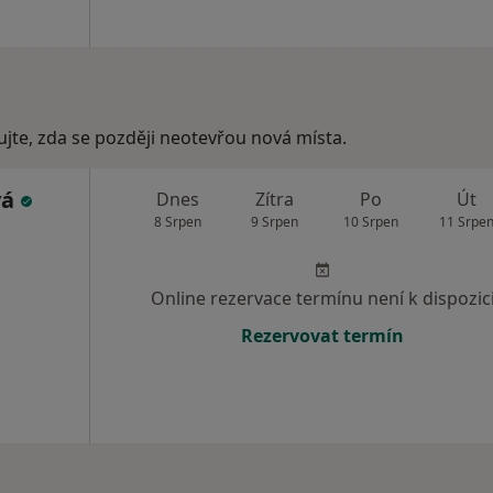
ujte, zda se později neotevřou nová místa.
vá
Dnes
Zítra
Po
Út
8 Srpen
9 Srpen
10 Srpen
11 Srpe
Online rezervace termínu není k dispozic
Rezervovat termín