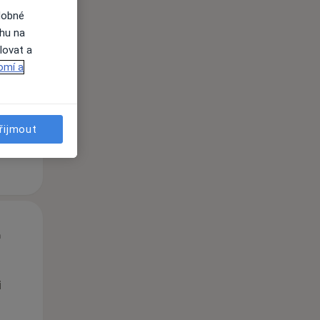
dobné
ahu na
St
Čt
Pá
lovat a
n
12 Srpen
13 Srpen
14 Srpen
omí a
i
řijmout
St
Čt
Pá
n
12 Srpen
13 Srpen
14 Srpen
i