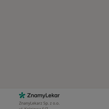
Kontakt
ZnamyLekar - Hlavní stránka
ZnanyLekarz Sp. z o.o.