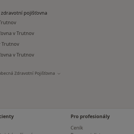
 zdravotní pojišťovna
Trutnov
šťovna v Trutnov
v Trutnov
ťovna v Trutnov
obecná Zdravotní Pojišťovna
ěsta
Změna města
cienty
Pro profesionály
Ceník