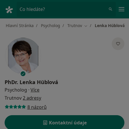
Hla
Co hledáte?
Hlavní Stránka
Psycholog
Trutnov
Lenka Hüblová
Změna města
PhDr.
Lenka Hüblová
o specializacích
Psycholog
·
Více
Trutnov
2 adresy
8 názorů
Kontaktní údaje