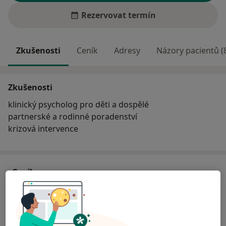
Rezervovat termín
Zkušenosti
Ceník
Adresy
Názory pacientů (
Zkušenosti
klinický psycholog pro děti a dospělé
partnerské a rodinné poradenství
krizová intervence
Ceník
Informace o službách a cenách nejsou k dispozici
Tento specialista ještě nepřidával žádné informace o
svých službách.