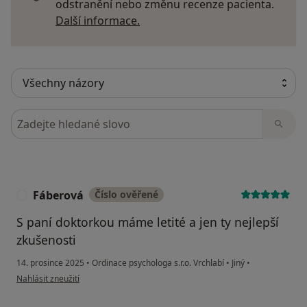
odstranění nebo změnu recenze pacienta.
Další informace o názorech
Další informace.
Hledejte v názorech
Fáberová
Číslo ověřené
F
S paní doktorkou máme letité a jen ty nejlepší
zkušenosti
14. prosince 2025
•
Ordinace psychologa s.r.o. Vrchlabí
•
Jiný
•
podle názoru uživatele Fáberová
Nahlásit zneužití