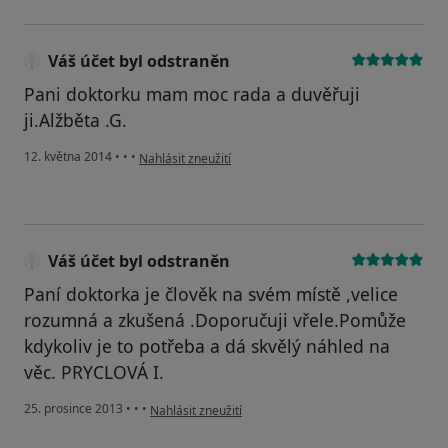
Váš účet byl odstraněn
Pani doktorku mam moc rada a duvěřuji
ji.Alžběta .G.
podle názoru uživatele Váš účet byl odstraněn
12. května 2014
•
•
•
Nahlásit zneužití
Váš účet byl odstraněn
Paní doktorka je člověk na svém místě ,velice
rozumná a zkušená .Doporučuji vřele.Pomůže
kdykoliv je to potřeba a dá skvělý náhled na
věc. PRYCLOVÁ I.
podle názoru uživatele Váš účet byl odstraněn
25. prosince 2013
•
•
•
Nahlásit zneužití