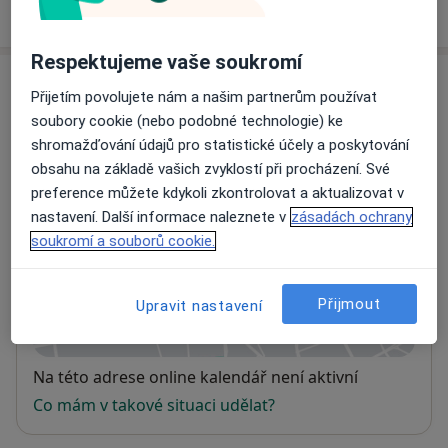
Respektujeme vaše soukromí
Adresy (2)
Přijetím povolujete nám a našim partnerům používat
soubory cookie (nebo podobné technologie) ke
Adresa 1
Adresa 2
shromažďování údajů pro statistické účely a poskytování
obsahu na základě vašich zvyklostí při procházení. Své
preference můžete kdykoli zkontrolovat a aktualizovat v
Ordinace psychologa s.r.o. - ambulance
nastavení. Další informace naleznete v
zásadách ochrany
klinické psychologie pro děti a dospělé
soukromí a souborů cookie.
Na struze 30,
Trutnov
54101
Přijmout
Upravit nastavení
Přiblížit mapu
se otevře v nové záložce
Dostupnost
Na této adrese online kalendář není aktivní
Co mám v takové situaci udělat?