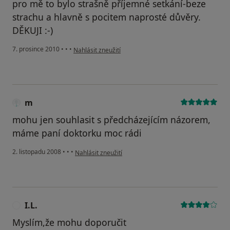
pro mě to bylo strašně příjemné setkání-beze
strachu a hlavně s pocitem naprosté důvěry.
DĚKUJI :-)
podle názoru uživatele Váš účet byl odstraněn
7. prosince 2010
•
•
•
Nahlásit zneužití
m
mohu jen souhlasit s předcházejícím názorem,
máme paní doktorku moc rádi
podle názoru uživatele m
2. listopadu 2008
•
•
•
Nahlásit zneužití
I.L.
I
Myslím,že mohu doporučit