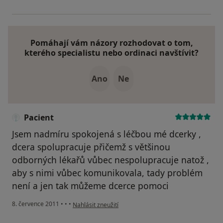
Pomáhají vám názory rozhodovat o tom,
kterého specialistu nebo ordinaci navštívit?
Ano
Ne
Pacient
Jsem nadmíru spokojená s léčbou mé dcerky ,
dcera spolupracuje přičemž s většinou
odborných lékařů vůbec nespolupracuje natož ,
aby s nimi vůbec komunikovala, tady problém
není a jen tak můžeme dcerce pomoci
podle názoru uživatele Pacient
8. července 2011
•
•
•
Nahlásit zneužití