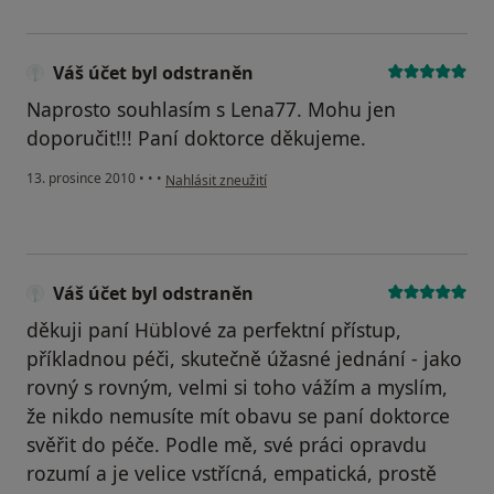
Váš účet byl odstraněn
Naprosto souhlasím s Lena77. Mohu jen
doporučit!!! Paní doktorce děkujeme.
podle názoru uživatele Váš účet byl odstraněn
13. prosince 2010
•
•
•
Nahlásit zneužití
Váš účet byl odstraněn
děkuji paní Hüblové za perfektní přístup,
příkladnou péči, skutečně úžasné jednání - jako
rovný s rovným, velmi si toho vážím a myslím,
že nikdo nemusíte mít obavu se paní doktorce
svěřit do péče. Podle mě, své práci opravdu
rozumí a je velice vstřícná, empatická, prostě