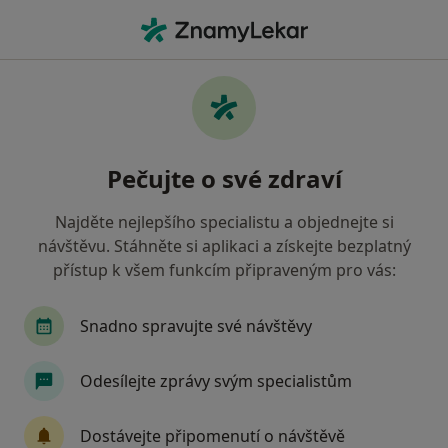
Hla
Psycholog • Ústí nad Labem, ústecký
Filtry
• 1
Mapa
Doporučení psychologové s Všeobecná
Pečujte o své zdraví
zdravotní pojišťovna Ústí nad Labem
Jak řadíme výsledky vyhledávání?
Najděte nejlepšího specialistu a objednejte si
návštěvu. Stáhněte si aplikaci a získejte bezplatný
přístup k všem funkcím připraveným pro vás:
Snadno spravujte své návštěvy
Odesílejte zprávy svým specialistům
Petr Hájek
Dostávejte připomenutí o návštěvě
Psycholog