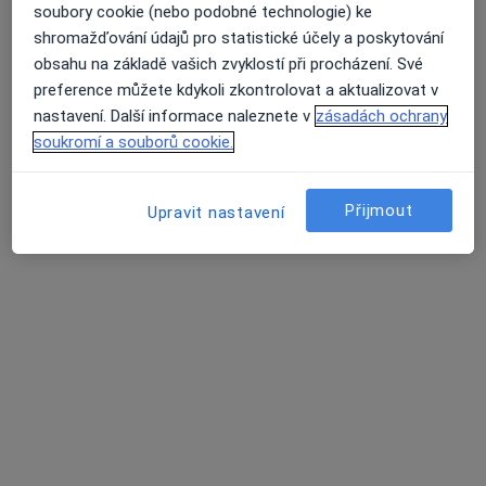
soubory cookie (nebo podobné technologie) ke
Ordinace klinického psychologa
shromažďování údajů pro statistické účely a poskytování
Tento specialista nenabízí online rezervaci termínu na této adrese.
obsahu na základě vašich zvyklostí při procházení. Své
preference můžete kdykoli zkontrolovat a aktualizovat v
Rezervovat termín
nastavení. Další informace naleznete v
zásadách ochrany
soukromí a souborů cookie.
Přijmout
Upravit nastavení
Mgr. Ivana Vaverková
Psycholog
21 názorů
Alešova 38, Ústí nad Labem
•
Mapa
Psychologická ambulance