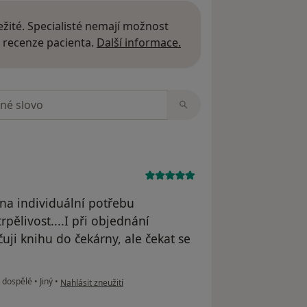
žité. Specialisté nemají možnost
Další informace o názor
 recenze pacienta.
Další informace.
zorech
 na individuální potřebu
rpělivost....I při objednání
uji knihu do čekárny, ale čekat se
podle názoru uživatele Petra
a dospělé
•
Jiný
•
Nahlásit zneužití