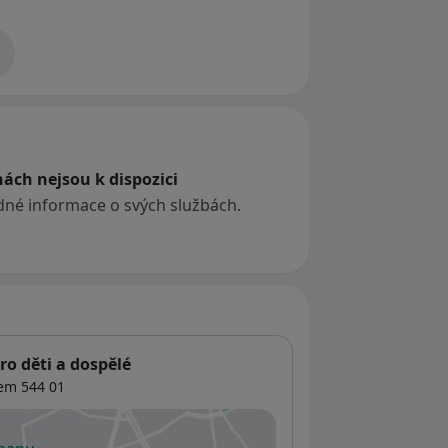
zkušenostech
ách nejsou k dispozici
ádné informace o svých službách.
o děti a dospělé
bem
544 01