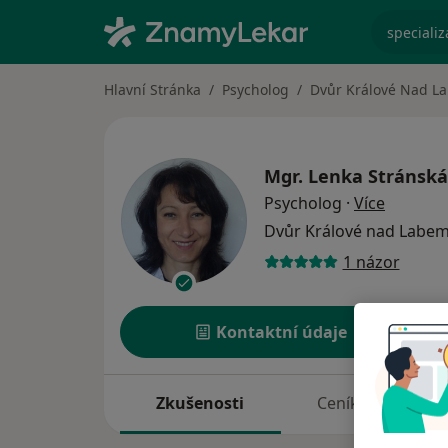
specializ
Hlavní Stránka
Psycholog
Dvůr Králové Nad L
Mgr.
Lenka Stránská
o specia
Psycholog
·
Více
Dvůr Králové nad Labe
1 názor
Kontaktní údaje
Zkušenosti
Ceník
A