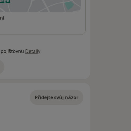
 mapu
 otevře v nové záložce
ní
 pojišťovnu
Detaily
adrese
Přidejte svůj názor