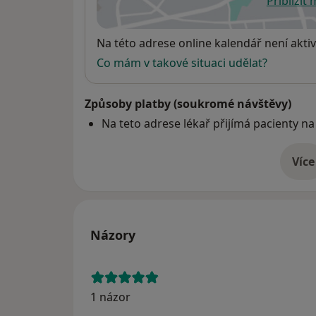
Přiblížit
se
Dostupnost
Na této adrese online kalendář není aktiv
Co mám v takové situaci udělat?
Způsoby platby (soukromé návštěvy)
Na teto adrese lékař přijímá pacienty na
Více
o 
Názory
1 názor