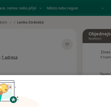
ace, nemoc nebo příjmení
Město nebo region
abem
Lenka Stránská
Změna města
Objednejt
Neaktivní
lizacích
Dnes
m
1 adresa
9 Srpen
Tento 
Rezervovat termín
dresy
Názory pacientů (1)