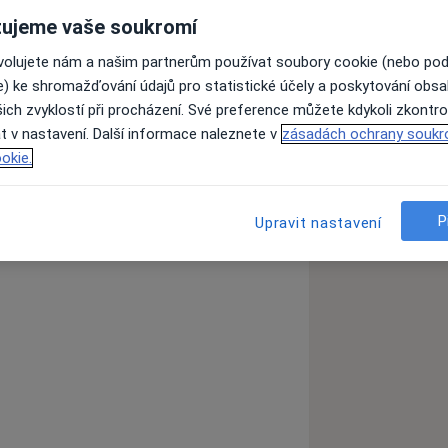
ujeme vaše soukromí
ovolujete nám a našim partnerům používat soubory cookie (nebo po
e a jednooborové psychologie
e) ke shromažďování údajů pro statistické účely a poskytování obs
ich zvyklostí při procházení. Své preference můžete kdykoli zkontro
sychoterapii
t v nastavení. Další informace naleznete v
zásadách ochrany soukr
ované psychoterapii
okie.
, řešení přirozených vztahových a
h onemocnění.
P
Upravit nastavení
ci pro děti a dospělé (diagnostika,