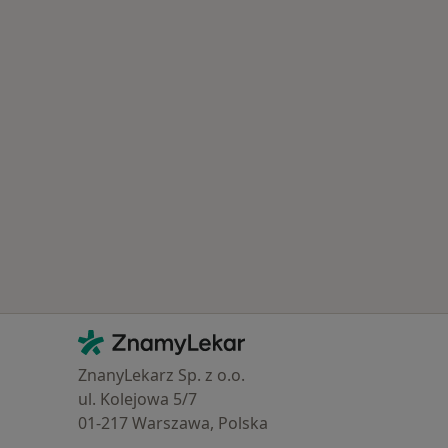
Kontakt
ZnamyLekar - Hlavní stránka
ZnanyLekarz Sp. z o.o.
ul. Kolejowa 5/7
01-217 Warszawa, Polska