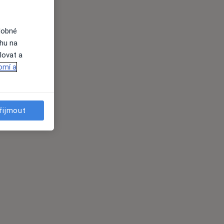
dobné
ahu na
lovat a
omí a
řijmout