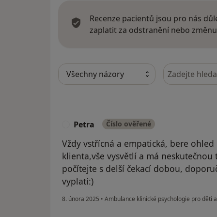
Recenze pacientů jsou pro nás důle
zaplatit za odstranění nebo změnu
Hledejte v ná
Petra
Číslo ověřené
P
Vždy vstřícná a empatická, bere ohled
klienta,vše vysvětlí a má neskutečnou t
počítejte s delší čekací dobou, doporuč
vyplatí:)
8. února 2025
•
Ambulance klinické psychologie pro děti 