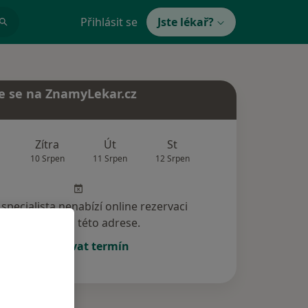
Přihlásit se
Jste lékař?
e se na ZnamyLekar.cz
Zítra
Út
St
Čt
Pá
10 Srpen
11 Srpen
12 Srpen
13 Srpen
14 Srp
specialista nenabízí online rezervaci
termínu na této adrese.
Rezervovat termín