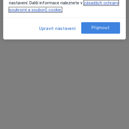
Tento specialista nenabízí online rezervaci termínu na této adrese.
nastavení. Další informace naleznete v
zásadách ochrany
soukromí a souborů cookie.
Rezervovat termín
Přijmout
Upravit nastavení
MUDr. Alena Tomisová
Zubař
10 názorů
Nám. Slezského odboje 3, Opava
•
Mapa
Praktický lékař stomatolog
Tento specialista nenabízí online rezervaci termínu na této adrese.