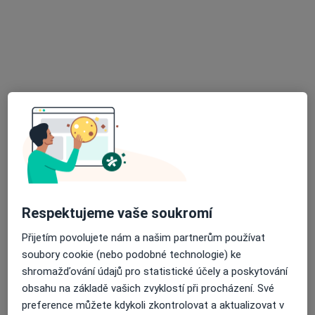
Opava Dent s.r.o.
Tento specialista nenabízí online rezervaci termínu na této adrese.
Rezervovat termín
Respektujeme vaše soukromí
MUDr. Věra Staňová
Zubař
Přijetím povolujete nám a našim partnerům používat
8 názorů
soubory cookie (nebo podobné technologie) ke
shromažďování údajů pro statistické účely a poskytování
Nám. Slezského odboje 3/361, Opava
•
Mapa
obsahu na základě vašich zvyklostí při procházení. Své
Praktický lékař stomatolog
preference můžete kdykoli zkontrolovat a aktualizovat v