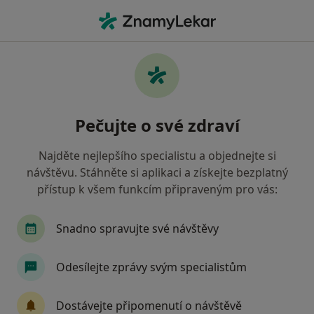
Hla
Zubař • Opava, moravskoslezský
Filtry
• 1
Mapa
Doporučení zubaři s Všeobecná zdravotní
Pečujte o své zdraví
pojišťovna Opava
Jak řadíme výsledky vyhledávání?
Najděte nejlepšího specialistu a objednejte si
návštěvu. Stáhněte si aplikaci a získejte bezplatný
přístup k všem funkcím připraveným pro vás:
Snadno spravujte své návštěvy
Odesílejte zprávy svým specialistům
MDDr. Jan Zajíček
Dostávejte připomenutí o návštěvě
Zubař