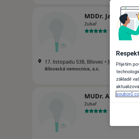
MDDr. Jan Zajíče
Zubař
15 názorů
Respekt
17. listopadu 538, Bílovec
•
Mapa
Přijetím p
Bílovecká nemocnice, a.s.
technologi
základě vaš
aktualizova
souborů co
MUDr. Aleš Vlček
Zubař
13 názorů