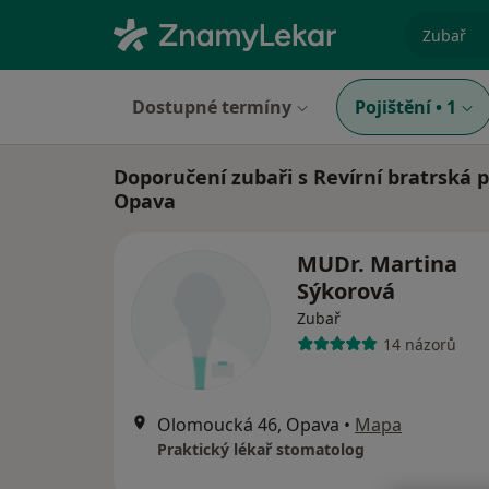
specializ
Dostupné termíny
Pojištění
•
1
Doporučení zubaři s Revírní bratrská 
Opava
MUDr. Martina
Sýkorová
Zubař
14 názorů
Olomoucká 46, Opava
•
Mapa
Praktický lékař stomatolog