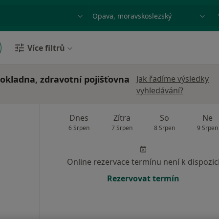
ace, nemoc nebo příjmení
Město nebo region
Více filtrů
pokladna, zdravotní pojišťovna
Jak řadíme výsledky
vyhledávání?
Dnes
Zítra
So
Ne
6 Srpen
7 Srpen
8 Srpen
9 Srpen
Online rezervace termínu není k dispozic
Rezervovat termín