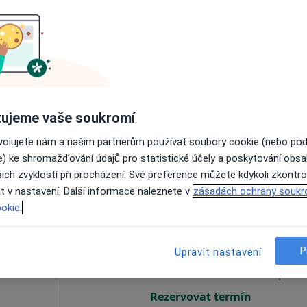
k
Dnes
Zítra
So
Ne
6 Srpen
7 Srpen
8 Srpen
9 Srpen
Online rezervace termínu není k dispozic
ujeme vaše soukromí
Rezervovat termín
ovolujete nám a našim partnerům používat soubory cookie (nebo po
e) ke shromažďování údajů pro statistické účely a poskytování obs
ich zvyklostí při procházení. Své preference můžete kdykoli zkontro
t v nastavení. Další informace naleznete v
zásadách ochrany soukr
okie.
Dnes
Zítra
So
Ne
6 Srpen
7 Srpen
8 Srpen
9 Srpen
P
Upravit nastavení
Online rezervace termínu není k dispozic
Rezervovat termín