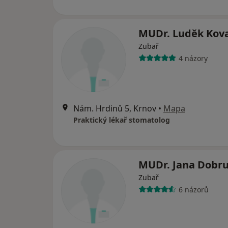
MUDr. Luděk Kov
Zubař
4 názory
Nám. Hrdinů 5, Krnov
•
Mapa
Praktický lékař stomatolog
MUDr. Jana Dobr
Zubař
6 názorů