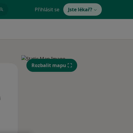
Přihlásit se
Jste lékař?
Rozbalit mapu
Po
Út
St
10 Srpen
11 Srpen
12 Srpen
i