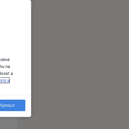
Po
Út
St
10 Srpen
11 Srpen
12 Srpen
i
dobné
ahu na
lovat a
omí a
Po
Út
St
10 Srpen
11 Srpen
12 Srpen
řijmout
i