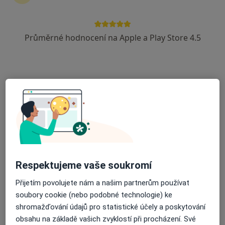
6 názorů
Zacpalova 28, Opava
•
Mapa
Průměrné hodnocení na Apple a Play Store 4.5
Ambulance dětské kardiologie a prenátální echokardiografie
Tento specialista nenabízí online rezervaci termínu na této adrese.
Rezervovat termín
Respektujeme vaše soukromí
Přijetím povolujete nám a našim partnerům používat
MUDr. Hana Burianová
soubory cookie (nebo podobné technologie) ke
Kardiolog, Internista
shromažďování údajů pro statistické účely a poskytování
2 názory
obsahu na základě vašich zvyklostí při procházení. Své