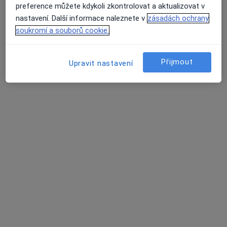
preference můžete kdykoli zkontrolovat a aktualizovat v
Nová cesta 531, Bílovec
•
Mapa
nastavení. Další informace naleznete v
zásadách ochrany
Odborný lékař kardiolog a internista
soukromí a souborů cookie.
Tento specialista nenabízí online rezervaci termínu na této adrese.
Rezervovat termín
Přijmout
Upravit nastavení
MUDr. Lubomír Pollák
Kardiolog
8 názorů
Sušilova 1, Opava
•
Mapa