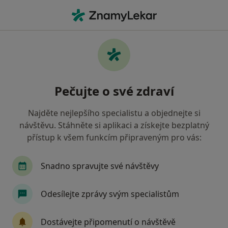
Hla
Kardiolog • Opava, moravskoslezský
Filtry
• 1
Mapa
Doporučení kardiologové s Revírní bratrská
Pečujte o své zdraví
pokladna, zdravotní pojišťovna Opava
Jak řadíme výsledky vyhledávání?
Najděte nejlepšího specialistu a objednejte si
návštěvu. Stáhněte si aplikaci a získejte bezplatný
přístup k všem funkcím připraveným pro vás:
Snadno spravujte své návštěvy
Odesílejte zprávy svým specialistům
MUDr. Dagmar Prejdová
Dostávejte připomenutí o návštěvě
·
Více
Kardiolog, Pediatr