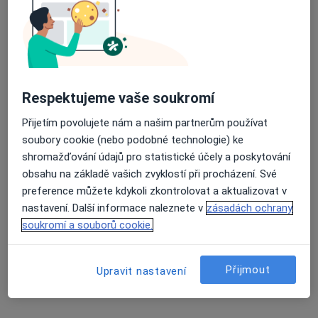
Praktický lékař pro děti a dorost
Tento specialista nenabízí online rezervaci termínu na této adrese.
Rezervovat termín
Respektujeme vaše soukromí
Přijetím povolujete nám a našim partnerům používat
soubory cookie (nebo podobné technologie) ke
shromažďování údajů pro statistické účely a poskytování
obsahu na základě vašich zvyklostí při procházení. Své
preference můžete kdykoli zkontrolovat a aktualizovat v
nastavení. Další informace naleznete v
zásadách ochrany
MUDr. Eva Čechová
soukromí a souborů cookie.
Pediatr
12 názorů
Přijmout
Upravit nastavení
č.d. 130, Holasovice
•
Mapa
Praktický lékař pro děti a dorost