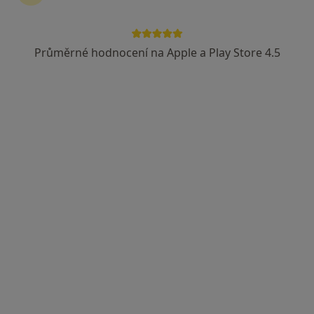
6 názorů
Zacpalova 28, Opava
•
Mapa
Průměrné hodnocení na Apple a Play Store 4.5
Ambulance dětské kardiologie a prenátální echokardiografie
Tento specialista nenabízí online rezervaci termínu na této adrese.
Rezervovat termín
MUDr. Barbara Geržová
Pediatr
1 názor