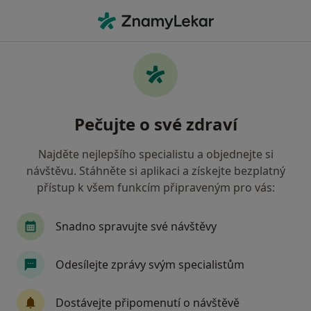
Hla
Pediatr • Opava, moravskoslezský
Filtry
• 1
Mapa
Doporučení pediatři s Revírní bratrská
Pečujte o své zdraví
pokladna, zdravotní pojišťovna Opava
Jak řadíme výsledky vyhledávání?
Najděte nejlepšího specialistu a objednejte si
návštěvu. Stáhněte si aplikaci a získejte bezplatný
přístup k všem funkcím připraveným pro vás:
Snadno spravujte své návštěvy
Odesílejte zprávy svým specialistům
MUDr. Dagmar Prejdová
Dostávejte připomenutí o návštěvě
·
Více
Pediatr, Kardiolog