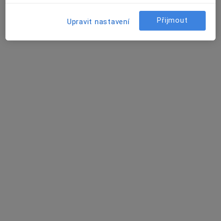
Tento specialista nenabízí online rezervaci termínu na této adrese.
Přijmout
Rezervovat termín
Upravit nastavení
Jakub Heczko
Pediatr
27 názorů
Ulice Školní 388, Jablunkov
•
Mapa
Pediatr Slezsko s.r.o.
Tento specialista nenabízí online rezervaci termínu na této adrese.