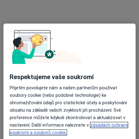
Praktický lékař pro děti a dorost
Tento specialista nenabízí online rezervaci termínu na této adrese.
Rezervovat termín
Respektujeme vaše soukromí
Přijetím povolujete nám a našim partnerům používat
MUDr. Ivana Flisníková
soubory cookie (nebo podobné technologie) ke
shromažďování údajů pro statistické účely a poskytování
Pediatr
obsahu na základě vašich zvyklostí při procházení. Své
21 názorů
preference můžete kdykoli zkontrolovat a aktualizovat v
Stavbařská 290/2, Havířov
•
Mapa
nastavení. Další informace naleznete v
zásadách ochrany
Praktický lékař pro děti a dorost
soukromí a souborů cookie.