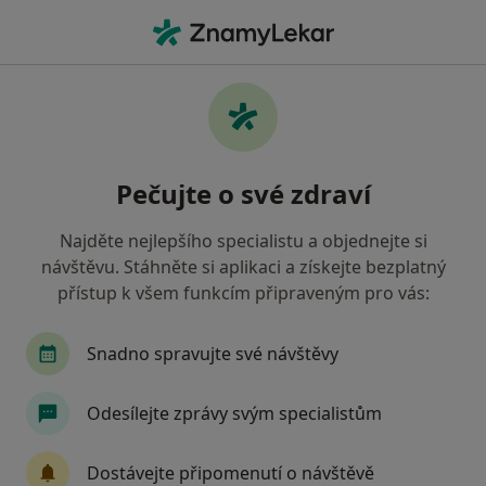
Hla
Pediatr • Třinec, moravskoslezský
Filtry
• 1
Mapa
Doporučení pediatři s Revírní bratrská
Pečujte o své zdraví
pokladna, zdravotní pojišťovna Třinec
Jak řadíme výsledky vyhledávání?
Najděte nejlepšího specialistu a objednejte si
návštěvu. Stáhněte si aplikaci a získejte bezplatný
přístup k všem funkcím připraveným pro vás:
Snadno spravujte své návštěvy
Odesílejte zprávy svým specialistům
MUDr. Adela Holeszová
Dostávejte připomenutí o návštěvě
·
Více
Pediatr