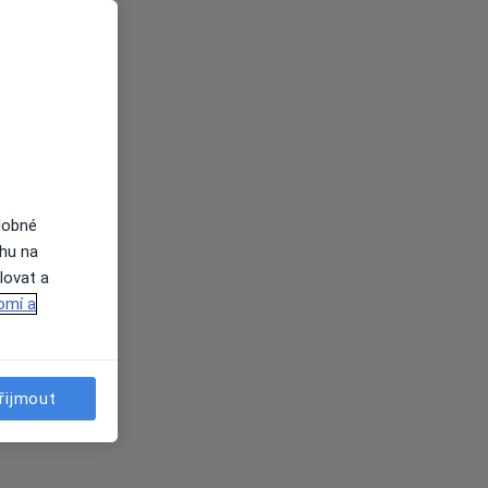
dobné
ahu na
lovat a
omí a
řijmout