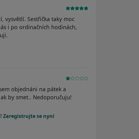
, vysvětlí. Sestřička taky moc
ás i po ordinačních hodinách,
uji.
odstraněn
jsem objednáni na pátek a
 jak by smet.. Nedoporučuju!
dstraněn
í!
Zaregistrujte se nyní