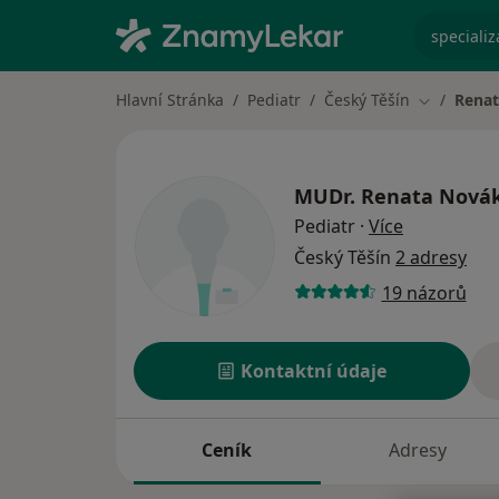
specializ
Hlavní Stránka
Pediatr
Český Těšín
Rena
Změna mě
MUDr.
Renata Nová
o specializ
Pediatr
·
Více
Český Těšín
2 adresy
19 názorů
Kontaktní údaje
Ceník
Adresy