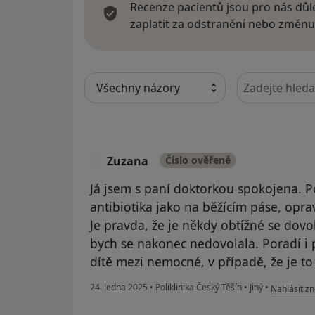
Recenze pacientů jsou pro nás důle
zaplatit za odstranění nebo změnu
Hledejte v ná
Zuzana
Číslo ověřené
Z
Já jsem s paní doktorkou spokojena. Po
antibiotika jako na běžícím páse, opr
Je pravda, že je někdy obtížné se dovola
bych se nakonec nedovolala. Poradí i 
dítě mezi nemocné, v případě, že je t
podle názo
24. ledna 2025
•
Poliklinika Český Těšín
•
Jiný
•
Nahlásit zn