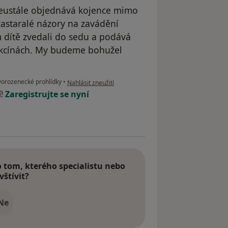
: neustále objednává kojence mimo
astaralé názory na zavádění
 dítě zvedali do sedu a podává
akcínách. My budeme bohužel
podle názoru uživatele Váš účet byl odstraněn
orozenecké prohlídky
•
Nahlásit zneužití
í!
Zaregistrujte se nyní
tom, kterého specialistu nebo
vštívit?
Ne