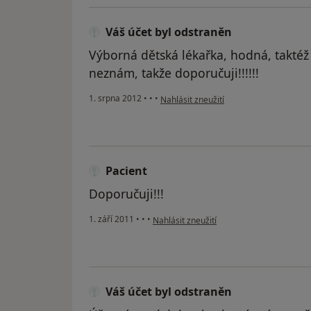
Váš účet byl odstraněn
Výborná dětská lékařka, hodná, taktéž s
neznám, takže doporučuji!!!!!!
podle názoru uživatele Váš účet byl od
1. srpna 2012
•
•
•
Nahlásit zneužití
Pacient
Doporučuji!!!
podle názoru uživatele Pacient
1. září 2011
•
•
•
Nahlásit zneužití
Váš účet byl odstraněn