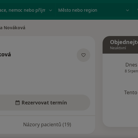
ace, nemoc nebo příjmení
Město nebo region
ta Nováková
sta
Objednejt
Neaktivní
ková
acích
Dnes
8 Srpen
Tento 
Rezervovat termín
Názory pacientů (19)