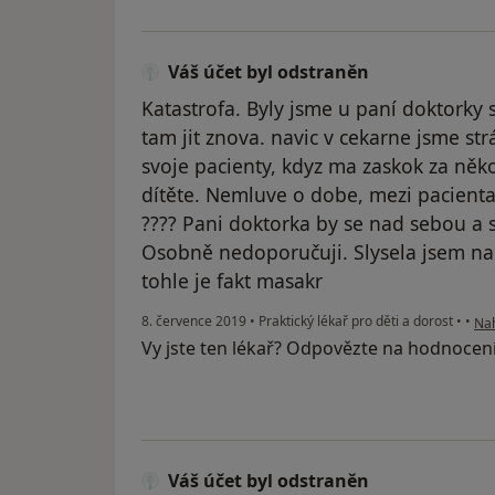
Váš účet byl odstraněn
Katastrofa. Byly jsme u paní doktorky 
tam jit znova. navic v cekarne jsme st
svoje pacienty, kdyz ma zaskok za něk
dítěte. Nemluve o dobe, mezi pacienta
???? Pani doktorka by se nad sebou a
Osobně nedoporučuji. Slysela jsem na 
tohle je fakt masakr
pod
8. července 2019
•
Praktický lékař pro děti a dorost
•
•
Nah
Vy jste ten lékař? Odpovězte na hodnocen
Váš účet byl odstraněn