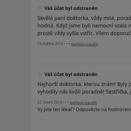
Váš účet byl odstraněn
Skvělá paní doktorka, vždy milá, poradí
hodná. Když jsme byli nemocní vzala n
prostě vždy vyšla vstříc. Všem doporuč
podle názoru uživatele Váš účet byl 
19. května 2014
•
•
•
Nahlásit zneužití
Váš účet byl odstraněn
Nejhorší doktorka, kterou znám! Byly 
vyhodily nás kvůli poradně! Sestřička,
podle názoru uživatele Váš účet byl o
22. února 2013
•
•
•
Nahlásit zneužití
Vy jste ten lékař? Odpovězte na hodnocen