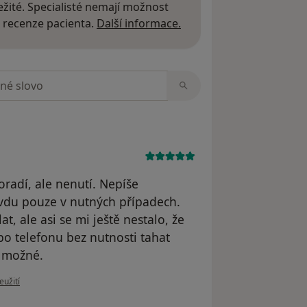
žité. Specialisté nemají možnost
Další informace o názor
 recenze pacienta.
Další informace.
zorech
radí, ale nenutí. Nepíše
avdu pouze v nutných případech.
t, ale asi se mi ještě nestalo, že
po telefonu bez nutnosti tahat
o možné.
ru uživatele Zuzana
eužití