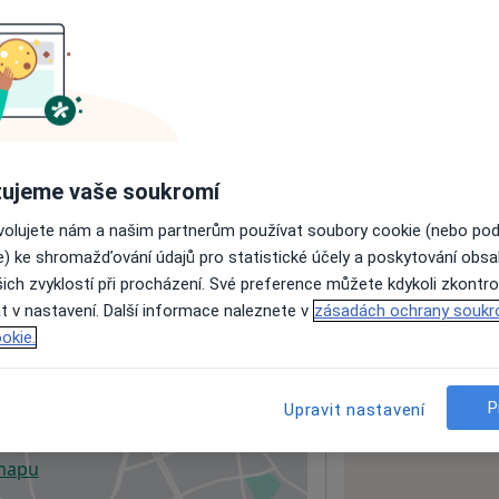
ách nejsou k dispozici
ádné informace o svých službách.
ujeme vaše soukromí
ovolujete nám a našim partnerům používat soubory cookie (nebo po
e) ke shromažďování údajů pro statistické účely a poskytování obs
ich zvyklostí při procházení. Své preference můžete kdykoli zkontro
t v nastavení. Další informace naleznete v
zásadách ochrany soukr
okie.
P
Upravit nastavení
 mapu
 otevře v nové záložce