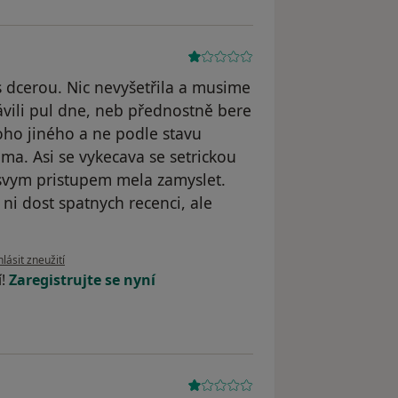
s dcerou. Nic nevyšetřila a musime
rávili pul dne, neb přednostně bere
oho jiného a ne podle stavu
ma. Asi se vykecava se setrickou
 svym pristupem mela zamyslet.
ni dost spatnych recenci, ale
le názoru uživatele Váš účet byl odstraněn
lásit zneužití
í!
Zaregistrujte se nyní