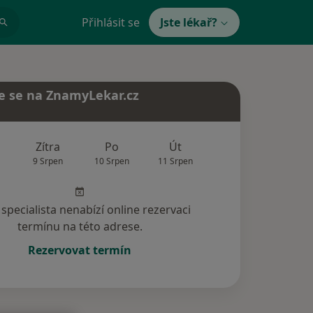
Přihlásit se
Jste lékař?
e se na ZnamyLekar.cz
Zítra
Po
Út
St
Čt
9 Srpen
10 Srpen
11 Srpen
12 Srpen
13 Srp
specialista nenabízí online rezervaci
termínu na této adrese.
Rezervovat termín