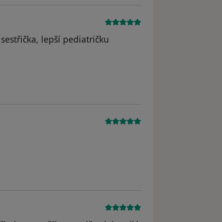
estřička, lepší pediatričku
straněn