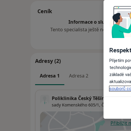
Ceník
Informace o službách a cen
Tento specialista ještě nepřidával ž
Respekt
Adresy (2)
Přijetím p
technologi
základě vaš
Adresa 1
Adresa 2
aktualizova
souborů co
Poliklinika Český Těšín
sady Komenského 605/1,
Český Těšín
Přiblížit
se