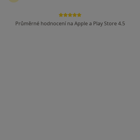
Průměrné hodnocení na Apple a Play Store 4.5
Gynet AH s.r.o.,
Pediatr, Gynekolog, Kardiolog
20 názorů
Mládežnická 9, Havířov
•
Mapa
Gynet AH s.r.o.,
Tato klinika nemá specialisty s dostupnými termíny v online kalendáři
Zobrazit profil