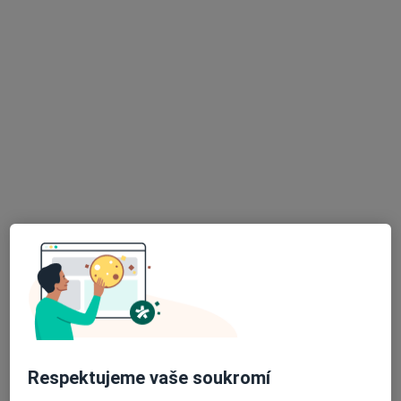
Pavla Žežulková
·
Více
Pediatr
Dlouhá tř. 1134/83, Havířov
•
Mapa
Medipedia s.r.o.
Tento specialista nenabízí online rezervaci termínu na této adrese.
Rezervovat termín
K dispozici jsou online konzultace
Specialisté ve vaší oblasti nenabízí osobní návštěvy.
Zkuste místo toho online konzultace.
Respektujeme vaše soukromí