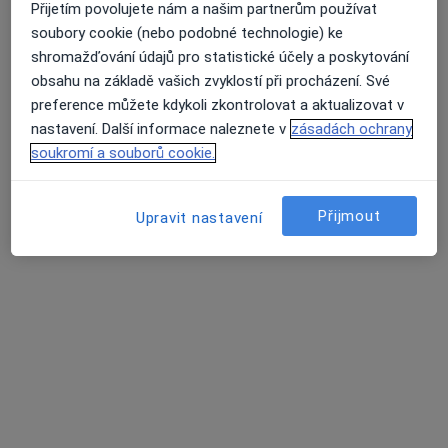
Přijetím povolujete nám a našim partnerům používat
soubory cookie (nebo podobné technologie) ke
shromažďování údajů pro statistické účely a poskytování
obsahu na základě vašich zvyklostí při procházení. Své
preference můžete kdykoli zkontrolovat a aktualizovat v
nastavení. Další informace naleznete v
zásadách ochrany
MUDr. Martina Matulová
soukromí a souborů cookie.
·
Více
Pediatr
12 názorů
Přijmout
Upravit nastavení
Tento specialista nenabízí online rezervaci termínu na této adrese.
Rezervovat termín