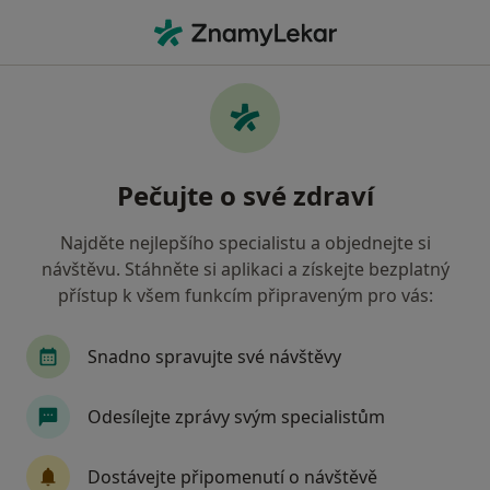
Hla
Pediatr • Třinec, moravskoslezský
Filtry
Mapa
Pediatr Třinec
Pečujte o své zdraví
Jak řadíme výsledky vyhledávání?
Najděte nejlepšího specialistu a objednejte si
návštěvu. Stáhněte si aplikaci a získejte bezplatný
Jakou pojišťovnu máte?
přístup k všem funkcím připraveným pro vás:
Všeobecná zdravotní pojišťovna
Oborová zdra
Snadno spravujte své návštěvy
Odesílejte zprávy svým specialistům
Dostávejte připomenutí o návštěvě