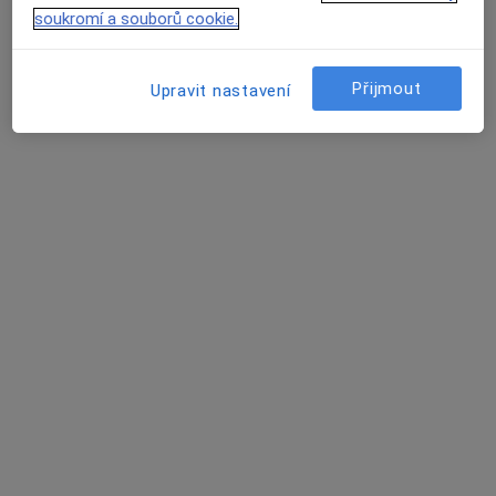
Tento specialista nenabízí online rezervaci termínu na této adrese.
soukromí a souborů cookie.
Rezervovat termín
Přijmout
Upravit nastavení
MUDr. Lenka Karzelová
Pediatr
8 názorů
Husova 289, Třinec
•
Mapa
Praktický lékař pro děti a dorost
Tento specialista nenabízí online rezervaci termínu na této adrese.