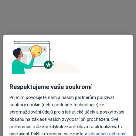
Praktický lékař pro děti a dorost
Tento specialista nenabízí online rezervaci termínu na této adrese.
Rezervovat termín
Respektujeme vaše soukromí
MUDr. Anna Laššáková
Přijetím povolujete nám a našim partnerům používat
Pediatr
soubory cookie (nebo podobné technologie) ke
22 názorů
shromažďování údajů pro statistické účely a poskytování
obsahu na základě vašich zvyklostí při procházení. Své
Sosnová 410, Třinec
•
Mapa
preference můžete kdykoli zkontrolovat a aktualizovat v
Praktický lékař pro děti a dorost
nastavení. Další informace naleznete v
zásadách ochrany