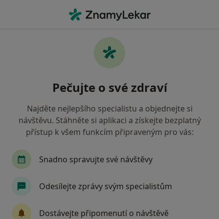
Hla
Pediatr • Třinec, moravskoslezský
Filtry
• 1
Mapa
Doporučení pediatři s Všeobecná zdravotní
Pečujte o své zdraví
pojišťovna Třinec
Jak řadíme výsledky vyhledávání?
Najděte nejlepšího specialistu a objednejte si
návštěvu. Stáhněte si aplikaci a získejte bezplatný
přístup k všem funkcím připraveným pro vás:
Snadno spravujte své návštěvy
Odesílejte zprávy svým specialistům
MUDr. Adela Holeszová
Dostávejte připomenutí o návštěvě
·
Více
Pediatr