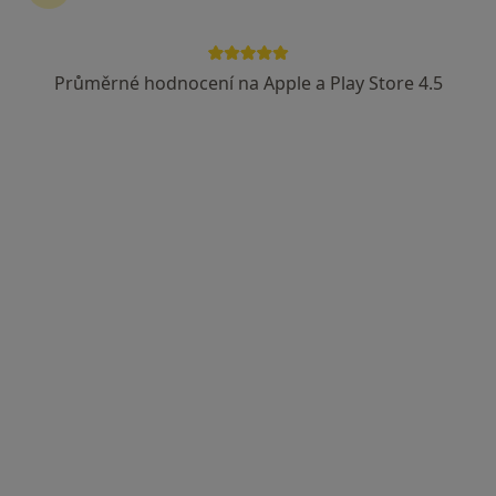
19 názorů
Příborská 27, Ostrava
•
Mapa
Průměrné hodnocení na Apple a Play Store 4.5
Praktický lékař pro děti a dorost
Tento specialista nenabízí online rezervaci termínu na této adrese.
Rezervovat termín
MUDr. Radana Osmančíková
·
Více
Pediatr
2 názory