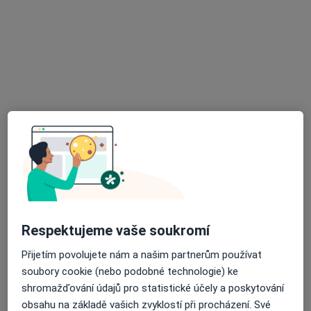
PediAHealth s.r.o.
Tento specialista nenabízí online rezervaci termínu na této adrese.
Rezervovat termín
MUDr. Dagmar Osičková
Respektujeme vaše soukromí
Pediatr
Přijetím povolujete nám a našim partnerům používat
Macharova 965/7, Ostrava
•
Mapa
soubory cookie (nebo podobné technologie) ke
Praktický lékař pro děti a dorost
shromažďování údajů pro statistické účely a poskytování
Tento specialista nenabízí online rezervaci termínu na této adrese.
obsahu na základě vašich zvyklostí při procházení. Své