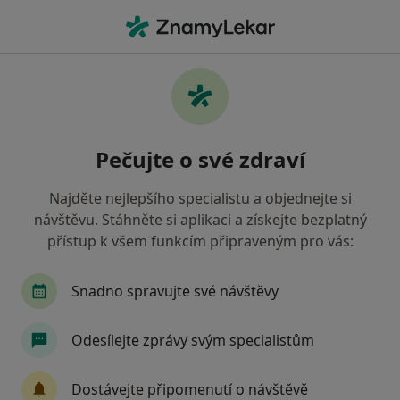
Hla
Pediatr • Ostrava, moravskoslezský
Filtry
• 1
Mapa
Doporučení pediatři s Všeobecná zdravotní
Pečujte o své zdraví
pojišťovna Ostrava
Jak řadíme výsledky vyhledávání?
Najděte nejlepšího specialistu a objednejte si
návštěvu. Stáhněte si aplikaci a získejte bezplatný
přístup k všem funkcím připraveným pro vás:
Snadno spravujte své návštěvy
Odesílejte zprávy svým specialistům
MUDr. Jiřina Kotrčová
Dostávejte připomenutí o návštěvě
·
Více
Pediatr