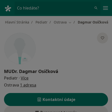
Hla
Co hledáte?
Hlavní Stránka
Pediatr
Ostrava
Dagmar Osičková
Změna města
MUDr.
Dagmar Osičková
o specializacích
Pediatr
·
Více
Ostrava
1 adresa
Kontaktní údaje