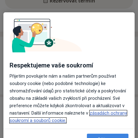
Rezervovat termín
Ceník
Adresy
Názory pacientů
Ceník
Informace o službách a cenách nejsou k dispozici
Respektujeme vaše soukromí
Tento specialista ještě nepřidával žádné informace o
svých službách.
Přijetím povolujete nám a našim partnerům používat
soubory cookie (nebo podobné technologie) ke
shromažďování údajů pro statistické účely a poskytování
obsahu na základě vašich zvyklostí při procházení. Své
Adresa
preference můžete kdykoli zkontrolovat a aktualizovat v
nastavení. Další informace naleznete v
zásadách ochrany
Praktický lékař pro děti a dorost
soukromí a souborů cookie.
Macharova 965/7,
Ostrava
70200