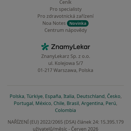
Ceník
Pro specialisty
Pro zdravotnická zařízení
Noa Notes
Novinka
Centrum nápovědy
Kontakt
ZnamyLekar - Hlavní stránka
ZnanyLekarz Sp. z o.o.
ul. Kolejowa 5/7
01-217 Warszawa, Polska
se otevře v nové záložce
se otevře v nové záložce
se otevře v nové záložce
se otevře v nové záložce
se otevře v 
se o
Polska
,
Türkiye
,
España
,
Italia
,
Deutschland
,
Česko
,
se otevře v nové záložce
se otevře v nové záložce
se otevře v nové záložce
se otevře v nové záložc
se otevře v 
se ote
Portugal
,
México
,
Chile
,
Brasil
,
Argentina
,
Perú
,
se otevře v nové záložce
Colombia
NAŘÍZENÍ (EU) 2022/2065 (DSA) článek 24: 15.395.179
uživatelů/měsíc - Červen 2026