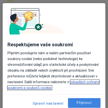
2 názory
Českobratrská 2227/7, Ostrava
•
Mapa
Průměrné hodnocení na Apple a Play Store 4.5
MUDr. Igor Kuczinský
Tento specialista nenabízí online rezervaci termínu na této adrese.
Rezervovat termín
Respektujeme vaše soukromí
Přijetím povolujete nám a našim partnerům používat
soubory cookie (nebo podobné technologie) ke
shromažďování údajů pro statistické účely a poskytování
obsahu na základě vašich zvyklostí při procházení. Své
preference můžete kdykoli zkontrolovat a aktualizovat v
nastavení. Další informace naleznete v
zásadách ochrany
soukromí a souborů cookie.
MUDr. Igor Kuczinský
Dentální hygienistka, hygienista, Zubař
Přijmout
Upravit nastavení
16 názorů