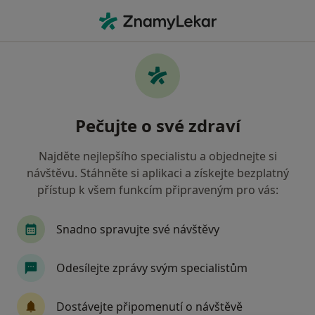
Hla
Dentální Hygienistka Hygienista • Ostrava, moravskoslezský
Filtry
• 1
Mapa
Doporučení dentální hygenisti s Všeobecná
Pečujte o své zdraví
zdravotní pojišťovna Ostrava
Jak řadíme výsledky vyhledávání?
Najděte nejlepšího specialistu a objednejte si
návštěvu. Stáhněte si aplikaci a získejte bezplatný
přístup k všem funkcím připraveným pro vás:
Snadno spravujte své návštěvy
Odesílejte zprávy svým specialistům
Martina Klimková
Dostávejte připomenutí o návštěvě
·
Více
Dentální hygienistka, hygienista