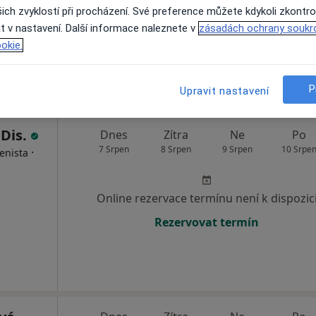
ich zvyklostí při procházení. Své preference můžete kdykoli zkontro
Rezervovat termín
t v nastavení. Další informace naleznete v
zásadách ochrany soukr
a
okie.
3 500 Kč
P
Upravit nastavení
 Dis.
Dnes
Zítra
Ne
Po
7 Srpen
8 Srpen
9 Srpen
10 Srpe
·
enista
Online rezervace termínu není k dispozic
Rezervovat termín