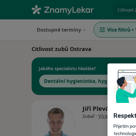
specializ
Dostupné termíny
Více filtrů
•
Citlivost zubů Ostrava
Jakého specialistu hledáte?
Dentální hygienistka, hygienista
Jiří Plevák
Respekt
·
Více
Zubař
Přijetím p
technologi