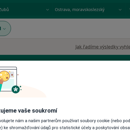
ace, nemoc nebo příjmení
Město nebo region
1
Jak řadíme výsledky vyhl
Zubař
Dnes
Zítra
Ne
Po
ujeme vaše soukromí
7 Srpen
8 Srpen
9 Srpen
10 Srpe
ovolujete nám a našim partnerům používat soubory cookie (nebo po
e) ke shromažďování údajů pro statistické účely a poskytování obs
Online rezervace termínu není k dispozic