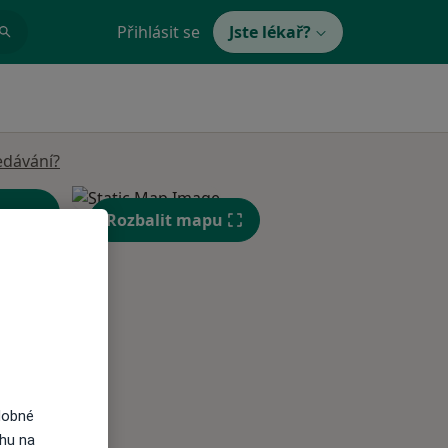
Přihlásit se
Jste lékař?
edávání?
Rozbalit mapu
Út
St
Čt
n
11 Srpen
12 Srpen
13 Srpen
dobné
ahu na
i