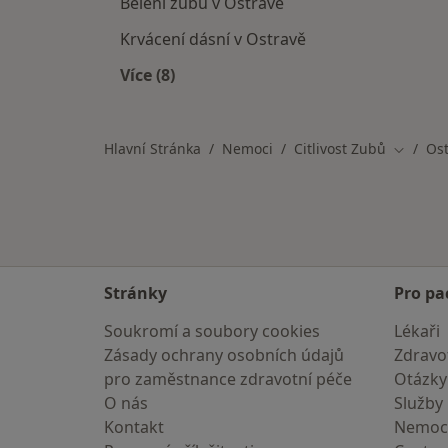
Bělení zubů v Ostravě
Krvácení dásní v Ostravě
Více (8)
Více v kategorii: Nemoci v Ostravě
Hlavní Stránka
Nemoci
Citlivost Zubů
Os
Změna 
Stránky
Pro pa
Soukromí a soubory cookies
Lékaři
Zásady ochrany osobních údajů
Zdravot
pro zaměstnance zdravotní péče
Otázky
O nás
Služby
Kontakt
Nemoc