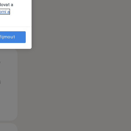
lovat a
omí a
řijmout
Út
St
Čt
n
11 Srpen
12 Srpen
13 Srpen
i