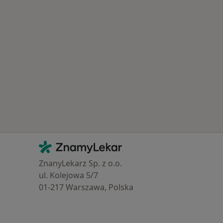
Kontakt
ZnamyLekar - Hlavní stránka
ZnanyLekarz Sp. z o.o.
ul. Kolejowa 5/7
01-217 Warszawa, Polska