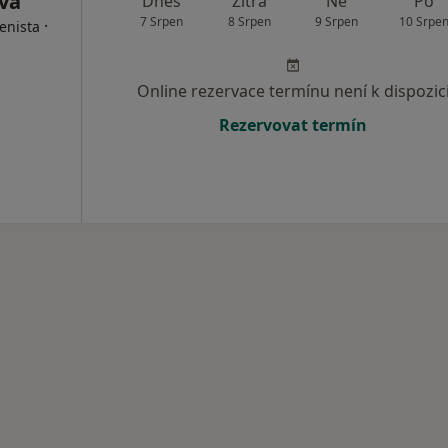
vá
Dnes
Zítra
Ne
Po
7 Srpen
8 Srpen
9 Srpen
10 Srpe
·
enista
Online rezervace termínu není k dispozic
Rezervovat termín