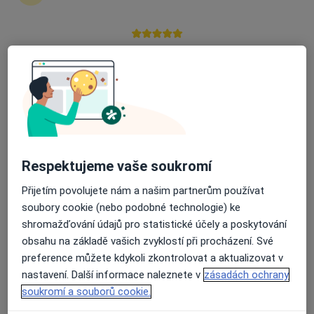
zahájení nebo pokračování léčby. Pokud to
potřebujete, můžete si také objednat návštěvu v
ordinaci.
Průměrné hodnocení na Apple a Play Store 4.5
Zobrazit profily specialistů
Jak to funguje?
Respektujeme vaše soukromí
Odborníci
Přijetím povolujete nám a našim partnerům používat
soubory cookie (nebo podobné technologie) ke
shromažďování údajů pro statistické účely a poskytování
Markéta Halířová
obsahu na základě vašich zvyklostí při procházení. Své
preference můžete kdykoli zkontrolovat a aktualizovat v
Ortodontista
Ostrava
nastavení. Další informace naleznete v
zásadách ochrany
soukromí a souborů cookie.