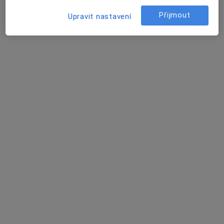
Olga Kolesová
Přijmout
Upravit nastavení
Ortodontista
Praha
Jakub Hovorka
Ortodontista
Praha
Sabina Prchalová
Ortodontista, Zubař
Brno
Pavla Krejnická
Zubař