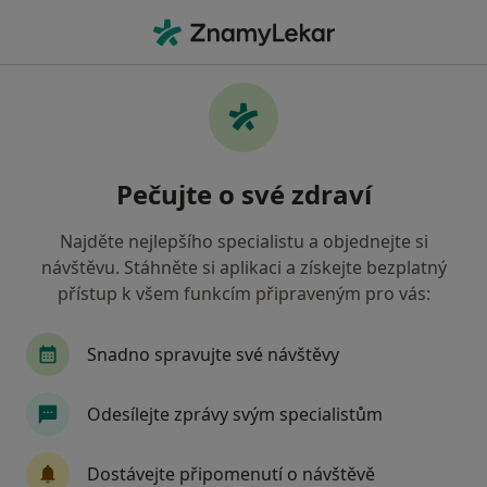
Hla
Co hledáte?
Hlavní Stránka
Nemoci
Diastema
Diastema - informace,
Pečujte o své zdraví
specialisté, otázky a odpovědi
Najděte nejlepšího specialistu a objednejte si
návštěvu. Stáhněte si aplikaci a získejte bezplatný
přístup k všem funkcím připraveným pro vás:
Informace
Snadno spravujte své návštěvy
Odesílejte zprávy svým specialistům
Dbejte o své zdraví
Zůstaňte doma a vyberte online konzultaci pro
Dostávejte připomenutí o návštěvě