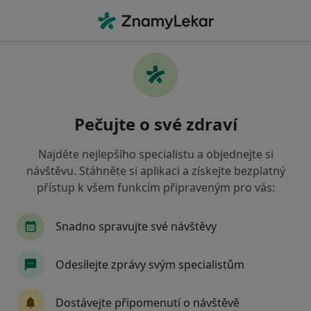
Hla
Co hledáte?
Hlavní Stránka
Nemoci
Zubní Plak
Zubní plak - informace,
Pečujte o své zdraví
specialisté, otázky a odpovědi
Najděte nejlepšího specialistu a objednejte si
návštěvu. Stáhněte si aplikaci a získejte bezplatný
přístup k všem funkcím připraveným pro vás:
Informace
Snadno spravujte své návštěvy
Odesílejte zprávy svým specialistům
Dbejte o své zdraví
Zůstaňte doma a vyberte online konzultaci pro
Dostávejte připomenutí o návštěvě