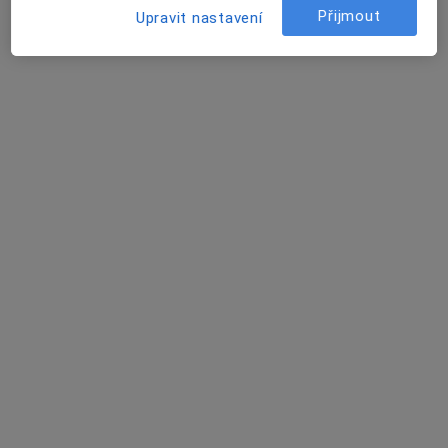
Aneta Zemanová DiS.
Přijmout
Upravit nastavení
Dentální hygienistka, hygienista
Budyně nad Ohří
Simon Kvapil
Dentální hygienistka, hygienista
Ostrava
Michaela Vodičková, DiS.
Dentální hygienistka, hygienista
Brno
Marie Nimmerrichterová
Dentální hygienistka, hygienista