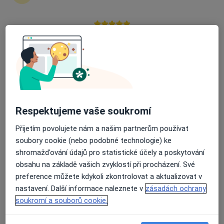
zahájení nebo pokračování léčby. Pokud to
potřebujete, můžete si také objednat návštěvu v
ordinaci.
Průměrné hodnocení na Apple a Play Store 4.5
Zobrazit profily specialistů
Jak to funguje?
Respektujeme vaše soukromí
Odborníci
Přijetím povolujete nám a našim partnerům používat
soubory cookie (nebo podobné technologie) ke
shromažďování údajů pro statistické účely a poskytování
Jan Žižka
obsahu na základě vašich zvyklostí při procházení. Své
preference můžete kdykoli zkontrolovat a aktualizovat v
Zubař
nastavení. Další informace naleznete v
zásadách ochrany
Praha
soukromí a souborů cookie.