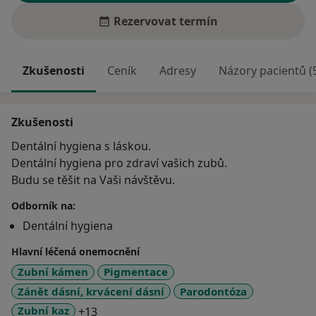
Rezervovat termín
Zkušenosti
Ceník
Adresy
Názory pacientů (
Zkušenosti
Dentální hygiena s láskou.
Dentální hygiena pro zdraví vašich zubů.
Budu se těšit na Vaši návštěvu.
Odborník na:
Dentální hygiena
Hlavní léčená onemocnění
Zubní kámen
Pigmentace
Zánět dásní, krvácení dásní
Parodontóza
a11y_sr_more_diseases
Zubní kaz
+13