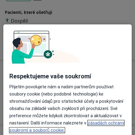
Pacienti, které ošetřuji
Dospělí
Děti
Více
o zkušenostech
Služby a ceník služeb
Respektujeme vaše soukromí
Odstranění zubního kamene
Přijetím povolujete nám a našim partnerům používat
Detaily
soubory cookie (nebo podobné technologie) ke
shromažďování údajů pro statistické účely a poskytování
obsahu na základě vašich zvyklostí při procházení. Své
Jak fungují ceny?
preference můžete kdykoli zkontrolovat a aktualizovat v
nastavení. Další informace naleznete v
zásadách ochrany
soukromí a souborů cookie.
Adresa