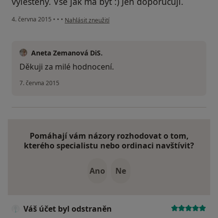
vyleštěny. Vše jak má být :) Jen doporučuji.
podle názoru uživatele Váš účet byl odstraněn
4. června 2015
•
•
•
Nahlásit zneužití
Aneta Zemanová DiS.
Děkuji za milé hodnocení.
7. června 2015
Pomáhají vám názory rozhodovat o tom,
kterého specialistu nebo ordinaci navštívit?
Ano
Ne
Váš účet byl odstraněn