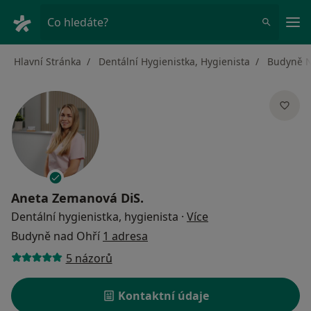
Hla
Co hledáte?
Hlavní Stránka
Dentální Hygienistka, Hygienista
Budyně N
Aneta Zemanová DiS.
o specializacích
Dentální hygienistka, hygienista
·
Více
Budyně nad Ohří
1 adresa
5 názorů
Kontaktní údaje