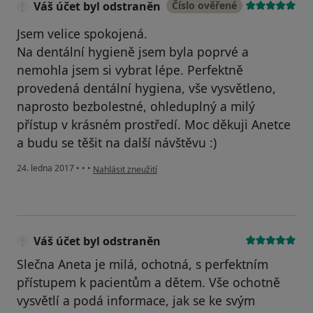
Váš účet byl odstraněn
Číslo ověřené
Jsem velice spokojená.
Na dentální hygieně jsem byla poprvé a
nemohla jsem si vybrat lépe. Perfektně
provedená dentální hygiena, vše vysvětleno,
naprosto bezbolestné, ohleduplný a milý
přístup v krásném prostředí. Moc děkuji Anetce
a budu se těšit na další návštěvu :)
podle názoru uživatele Váš účet byl odstraněn
24. ledna 2017
•
•
•
Nahlásit zneužití
Váš účet byl odstraněn
Slečna Aneta je milá, ochotná, s perfektním
přístupem k pacientům a dětem. Vše ochotně
vysvětlí a podá informace, jak se ke svým