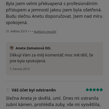
Byla jsem velmi překvapená s profesionálním
přístupem a jemností jakou jsem byla ošetřená.
Budu slečnu Anetu doporučovat. Jsem nad míru
spokojená.
podle názoru uživatele Váš účet byl odstraněn
31. května 2015
•
•
•
Nahlásit zneužití
Aneta Zemanová DiS.
Děkuji Vám za milý komentář, moc mě těší, že
jste byla spokojená.
7. června 2015
Váš účet byl odstraněn
Slečna Aneta je skvělá, umí. Dnes mi ostranila
zubní kámen, prohlédla zuby, vše mi vysvětlila,