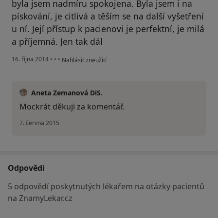
byla jsem nadmíru spokojena. Byla jsem i na
pískování, je citlivá a těším se na další vyšetření
u ní. Její přístup k pacienovi je perfektní, je milá
a příjemná. Jen tak dál
podle názoru uživatele Váš účet byl odstraněn
16. října 2014
•
•
•
Nahlásit zneužití
Aneta Zemanová DiS.
Mockrát děkuji za komentář.
7. června 2015
Odpovědi
5 odpovědí poskytnutých lékařem na otázky pacientů
na ZnamyLekar.cz