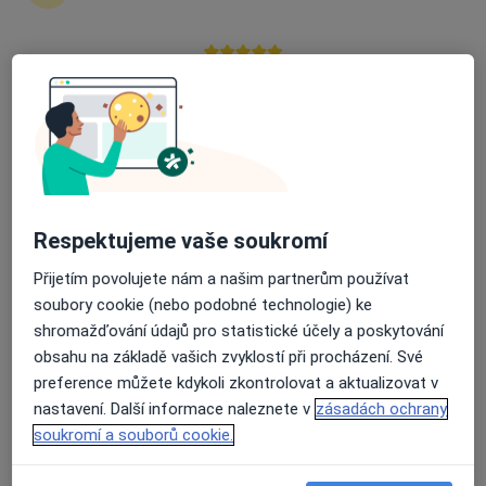
zahájení nebo pokračování léčby. Pokud to
potřebujete, můžete si také objednat návštěvu v
ordinaci.
Průměrné hodnocení na Apple a Play Store 4.5
Zobrazit profily specialistů
Jak to funguje?
Respektujeme vaše soukromí
Odborníci
Přijetím povolujete nám a našim partnerům používat
soubory cookie (nebo podobné technologie) ke
shromažďování údajů pro statistické účely a poskytování
Markéta Marušanová
obsahu na základě vašich zvyklostí při procházení. Své
preference můžete kdykoli zkontrolovat a aktualizovat v
Dentální hygienistka, hygienista
nastavení. Další informace naleznete v
zásadách ochrany
Praha
soukromí a souborů cookie.