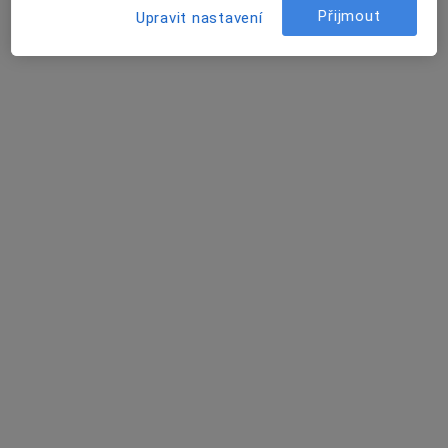
Žaneta Tokarzová
Přijmout
Upravit nastavení
Zubař
Brno
Kristina Zdražilová
Dentální hygienistka, hygienista
Praha
Pavla Krejnická
Zubař
Sedlice
Iva Vondráková
Zubař