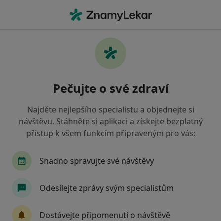
Hla
Co hledáte?
Hlavní Stránka
Nemoci
Krvácení Dásní
Krvácení dásní - informace,
Pečujte o své zdraví
specialisté, otázky a odpovědi
Najděte nejlepšího specialistu a objednejte si
návštěvu. Stáhněte si aplikaci a získejte bezplatný
přístup k všem funkcím připraveným pro vás:
Informace
Snadno spravujte své návštěvy
Odesílejte zprávy svým specialistům
Dbejte o své zdraví
Zůstaňte doma a vyberte online konzultaci pro
Dostávejte připomenutí o návštěvě