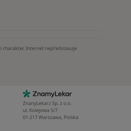
astěji vyhledávaní lékaři
 charakter. Internet nepředstavuje
Kontakt
ZnamyLekar - Hlavní stránka
ZnanyLekarz Sp. z o.o.
ul. Kolejowa 5/7
01-217 Warszawa, Polska