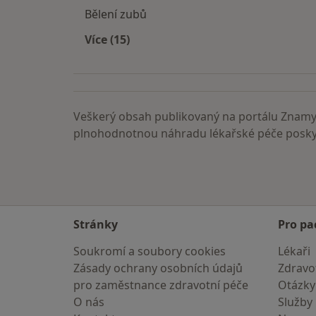
Bělení zubů
Více (15)
Více v kategorii: Nemoci
Veškerý obsah publikovaný na portálu ZnamyL
plnohodnotnou náhradu lékařské péče poskyt
Stránky
Pro pa
Soukromí a soubory cookies
Lékaři
Zásady ochrany osobních údajů
Zdravot
pro zaměstnance zdravotní péče
Otázky
O nás
Služby