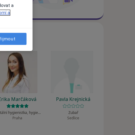
lovat a
omí a
řijmout
Erika Marčáková
Pavla Krejnická
Dentální hygienistka, hygienista
Zubař
Praha
Sedlice