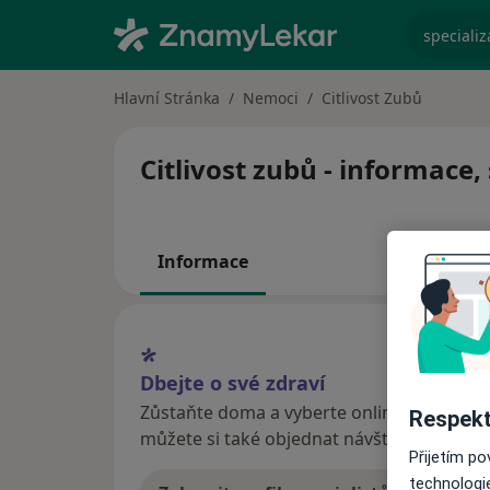
specializ
Hlavní Stránka
Nemoci
Citlivost Zubů
Citlivost zubů - informace,
Informace
Dbejte o své zdraví
Zůstaňte doma a vyberte online konzultaci
Respekt
můžete si také objednat návštěvu v ordina
Přijetím p
technologi