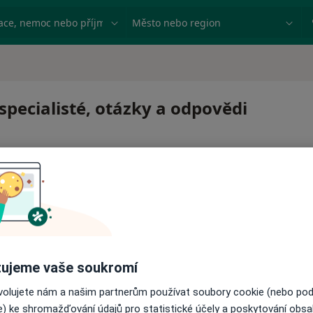
ace, nemoc nebo příjmení
Město nebo region
 specialisté, otázky a odpovědi
 pro zahájení nebo pokračování léčby. Pokud to potřebujet
ujeme vaše soukromí
ci.
ovolujete nám a našim partnerům používat soubory cookie (nebo po
e) ke shromažďování údajů pro statistické účely a poskytování obs