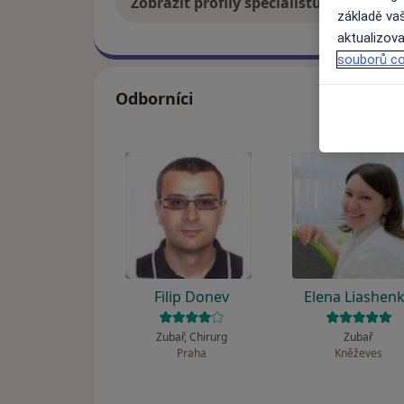
Zobrazit profily specialistů
Jak
základě vaš
aktualizova
souborů co
Odborníci
Filip Donev
Elena Liashen
Zubař, Chirurg
Zubař
Praha
Kněževes