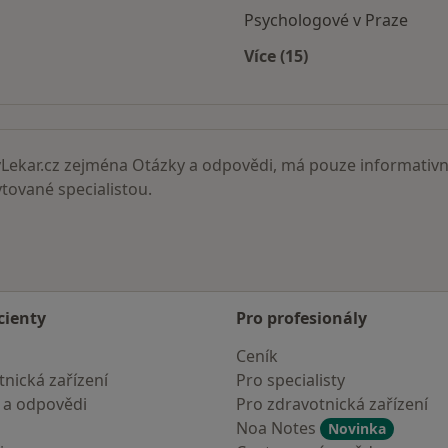
Psychologové v Praze
Více (15)
Více v kategorii: Nejč
ekar.cz zejména Otázky a odpovědi, má pouze informativní
ované specialistou.
cienty
Pro profesionály
Ceník
nická zařízení
Pro specialisty
 a odpovědi
Pro zdravotnická zařízení
Noa Notes
Novinka