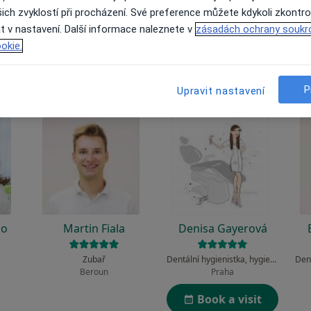
 to funguje?
ich zvyklostí při procházení. Své preference můžete kdykoli zkontro
t v nastavení. Další informace naleznete v
zásadách ochrany soukr
okie.
P
Upravit nastavení
ko
Martin Fiala
Denisa Gayerová
Zubař
Dentální hygienistka, hygienista
Beroun
Praha
Book a visit