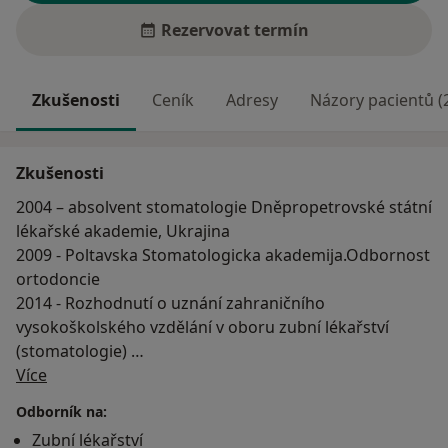
Rezervovat termín
Zkušenosti
Ceník
Adresy
Názory pacientů (
Zkušenosti
2004 – absolvent stomatologie Dněpropetrovské státní
lékařské akademie, Ukrajina
2009 - Poltavska Stomatologicka akademija.Odbornost
ortodoncie
2014 - Rozhodnutí o uznání zahraničního
vysokoškolského vzdělání v oboru zubní lékařství
(stomatologie)
O mně
Více
Díky nejmodernějším stomatologickým léčebným
Odborník na:
metodám a materiálům Vám vždy poskytneme
Zubní lékařství
všechny potřebné stomatologické služby počínaje