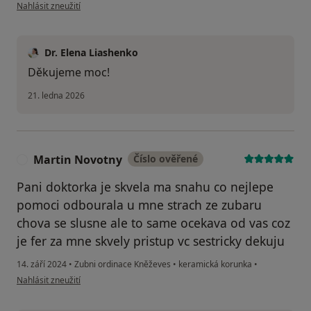
podle názoru uživatele Alena
Nahlásit zneužití
Dr. Elena Liashenko
Děkujeme moc!
21. ledna 2026
Martin Novotny
Číslo ověřené
M
Pani doktorka je skvela ma snahu co nejlepe
pomoci odbourala u mne strach ze zubaru
chova se slusne ale to same ocekava od vas coz
je fer za mne skvely pristup vc sestricky dekuju
14. září 2024
•
Zubni ordinace Kněževes
•
keramická korunka
•
podle názoru uživatele Martin Novotny
Nahlásit zneužití