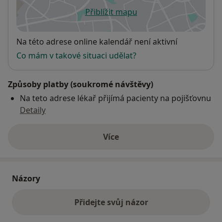
Přiblížit mapu
se otevře v nové záložce
Dostupnost
Na této adrese online kalendář není aktivní
Co mám v takové situaci udělat?
Způsoby platby (soukromé návštěvy)
Na teto adrese lékař přijímá pacienty na pojišťovnu
Detaily
Více
o adrese
Názory
Přidejte svůj názor