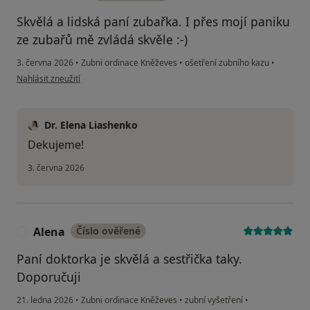
Skvělá a lidská paní zubařka. I přes mojí paniku
ze zubařů mě zvládá skvěle :-)
3. června 2026
•
Zubni ordinace Kněževes
•
ošetření zubního kazu
•
podle názoru uživatele Denisa M.
Nahlásit zneužití
Dr. Elena Liashenko
Dekujeme!
3. června 2026
Alena
Číslo ověřené
A
Paní doktorka je skvělá a sestřička taky.
Doporučuji
21. ledna 2026
•
Zubni ordinace Kněževes
•
zubní vyšetření
•