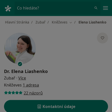
Hla
Co hledáte?
Hlavní Stránka
Zubař
Kněževes
Elena Liashenko
Změna města
Dr.
Elena Liashenko
o specializacích
Zubař
·
Více
Kněževes
1 adresa
22 názorů
Kontaktní údaje