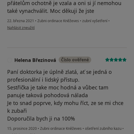
přátelům ochotně je vzala a oni si jí nemohou
také vynachválit. Moc děkuji že jste
22. března 2021
•
Zubni ordinace Kněževes
•
zubní vyšetření
•
podle názoru uživatele Šárka Hrůšová
Nahlásit zneužití
Helena Březinová
Číslo ověřené
H
Paní doktorka je úplně zlatá, ať se jedná o
profesionální i lidský přístup.
Sestřička je take moc hodná a vůbec tam
panuje taková pohodová nálada
Je to snad poprve, kdy mohu říct, ze se mi chce
k zubaři
Doporučila bych ji na 100%
15. prosince 2020
•
Zubni ordinace Kněževes
•
ošetření zubního kazu
•
podle názoru uživatele Helena Březinová