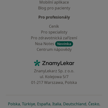
Mobilní aplikace
Blog pro pacienty
Pro profesionály
Ceník
Pro specialisty
Pro zdravotnická zařízení
Noa Notes
Novinka
Centrum nápovědy
Kontakt
ZnamyLekar - Hlavní stránka
ZnanyLekarz Sp. z o.o.
ul. Kolejowa 5/7
01-217 Warszawa, Polska
se otevře v nové záložce
se otevře v nové záložce
se otevře v nové záložce
se otevře v nové záložce
se otevře v 
se o
Polska
,
Türkiye
,
España
,
Italia
,
Deutschland
,
Česko
,