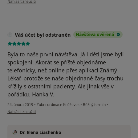
Nahlásit zneužití
Váš účet byl odstraněn
Návštěva ověřená
Byla to naše první návštěva. Já i děti jsme byli
spokojeni. Akorát se příště objednáme
telefonicky, než online přes aplikaci Známý
Lékař, protože se naše objednané časy trochu
křížily s ostatními pacienty. Ale jinak vše v
pořádku. Hanka V.
24. února 2019
•
Zubni ordinace Kněževes
•
Běžný termín
•
podle názoru uživatele Váš účet byl odstraněn
Nahlásit zneužití
Dr. Elena Liashenko