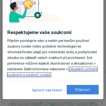
Ošetření zubního kazu
800 Kč
Detaily
Porcelánové korunky
Respektujeme vaše soukromí
Detaily
Přijetím povolujete nám a našim partnerům používat
soubory cookie (nebo podobné technologie) ke
+ 2 služby
shromažďování údajů pro statistické účely a poskytování
obsahu na základě vašich zvyklostí při procházení. Své
Jak fungují ceny?
preference můžete kdykoli zkontrolovat a aktualizovat v
nastavení. Další informace naleznete v
zásadách ochrany
soukromí a souborů cookie.
Adresa
Přijmout
Upravit nastavení
Zubni ordinace Kněževes
Na Hlavní silnici 155,
Kněževes
252 68