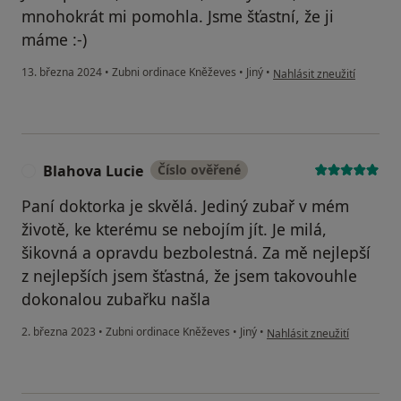
mnohokrát mi pomohla. Jsme šťastní, že ji
máme :-)
podle názoru uživatele Le
13. března 2024
•
Zubni ordinace Kněževes
•
Jiný
•
Nahlásit zneužití
Blahova Lucie
Číslo ověřené
B
Paní doktorka je skvělá. Jediný zubař v mém
životě, ke kterému se nebojím jít. Je milá,
šikovná a opravdu bezbolestná. Za mě nejlepší
z nejlepších jsem šťastná, že jsem takovouhle
dokonalou zubařku našla
podle názoru uživatele Bla
2. března 2023
•
Zubni ordinace Kněževes
•
Jiný
•
Nahlásit zneužití