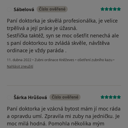
Sábelová
Číslo ověřené
S
Paní doktorka je skvělá profesionálka, je velice
trpělivá a její práce je úžasná.
Sestřička taktéž, syn se moc ošetřit nenechá ale
s paní doktorkou to zvládá skvěle, návštěva
ordinace je vždy paráda .
11. dubna 2022
•
Zubni ordinace Kněževes
•
ošetření zubního kazu
•
podle názoru uživatele Sábelová
Nahlásit zneužití
Šárka Hrůšová
Číslo ověřené
Š
Paní doktorka je vzácná bytost mám jí moc ráda
a opravdu umí. Zpravila mi zuby na jedničku. Je
moc milá hodná. Pomohla několika mým