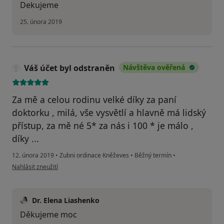
Dekujeme
25. února 2019
Váš účet byl odstraněn
Návštěva ověřená
Za mě a celou rodinu velké díky za paní
doktorku , milá, vše vysvětlí a hlavně má lidský
přístup, za mě né 5* za nás i 100 * je málo ,
díky ...
12. února 2019
•
Zubni ordinace Kněževes
•
Běžný termín
•
podle názoru uživatele Váš účet byl odstraněn
Nahlásit zneužití
Dr. Elena Liashenko
Děkujeme moc