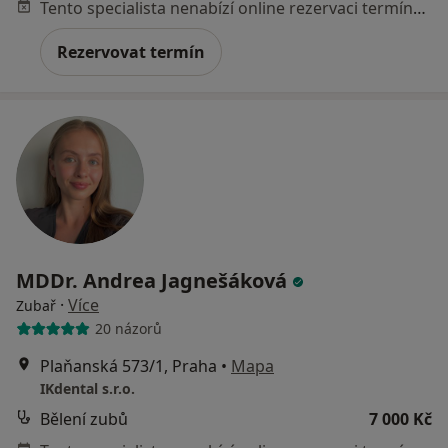
Tento specialista nenabízí online rezervaci termínu na této adrese.
Rezervovat termín
MDDr. Andrea Jagnešáková
·
Více
Zubař
20 názorů
Plaňanská 573/1, Praha
•
Mapa
IKdental s.r.o.
Bělení zubů
7 000 Kč