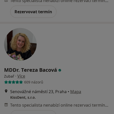
Tento specialista nenabízí online rezervaci termínu na této adrese.
Rezervovat termín
MDDr. Tereza Bacová
·
Více
Zubař
609 názorů
Senovážné náměstí 23, Praha
•
Mapa
KissDent, s.r.o.
Tento specialista nenabízí online rezervaci termínu na této adrese.