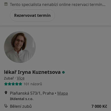
Tento specialista nenabízí online rezervaci termínu na této adrese.
Rezervovat termín
lékař Iryna Kuznetsova
·
Více
Zubař
101 názorů
Plaňanská 573/1, Praha
•
Mapa
IKdental s.r.o.
Bělení zubů
7 000 Kč