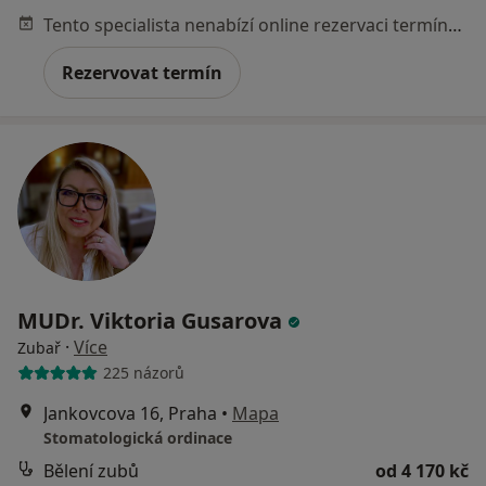
Tento specialista nenabízí online rezervaci termínu na této adrese.
Rezervovat termín
MUDr. Viktoria Gusarova
·
Více
Zubař
225 názorů
Jankovcova 16, Praha
•
Mapa
Stomatologická ordinace
Bělení zubů
od 4 170 kč