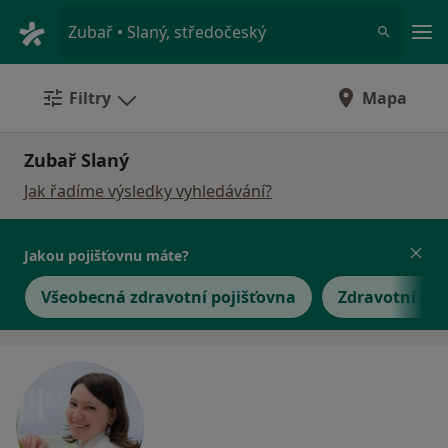
Hla
Zubař • Slaný, středočeský
Filtry
Mapa
Zubař Slaný
Jak řadíme výsledky vyhledávání?
Jakou pojišťovnu máte?
Všeobecná zdravotní pojišťovna
Zdravotní poj