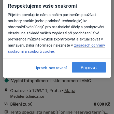
Respektujeme vaše soukromí
Přijetím povolujete nám a našim partnerům používat
soubory cookie (nebo podobné technologie) ke
shromažďování údajů pro statistické účely a poskytování
obsahu na základě vašich zvyklostí při procházení. Své
preference můžete kdykoli zkontrolovat a aktualizovat v
MUDr. Antonín Dědič
nastavení. Další informace naleznete v
zásadách ochrany
·
Více
Zubař
soukromí a souborů cookie.
4 názory
Korunky. Můstky.Náhrady celkově, částečné.
Přijmout
Upravit nastavení
Léčení kořenovych kanálků.
Vyplní fotopolimerni, skloionomerni,AMG
Opatovská 1763/11, Praha
•
Mapa
Medidentclinic,s.r.o
Bělení zubů
8 000 Kč
Tento specialista nenabízí online rezervaci termínu na této adrese.