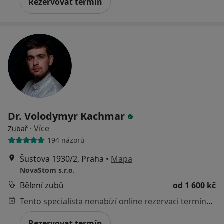
Rezervovat termín
Dr. Volodymyr Kachmar
·
Více
Zubař
194 názorů
Šustova 1930/2, Praha
•
Mapa
NovaStom s.r.o.
Bělení zubů
od 1 600 kč
Tento specialista nenabízí online rezervaci termínu na této adrese.
Rezervovat termín