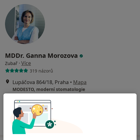
MDDr. Ganna Morozova
·
Více
Zubař
319 názorů
Lupáčova 864/18, Praha
•
Mapa
MODESTO, moderní stomatologie
Zubní vyšetření
od 1 000 kč
Tento specialista nenabízí online rezervaci termínu na této adrese.
Rezervovat termín