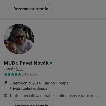
Rezervovat termín
MUDr. Pavel Novák
·
Více
Zubař
64 názorů
K nemocnici 2814, Kladno
•
Mapa
Privátní zubní ordinace
Tento specialista nenabízí online rezervaci termínu na této adrese.
Rezervovat termín