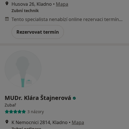
Husova 26, Kladno
•
Mapa
Zubní technik
Tento specialista nenabízí online rezervaci termínu na této adrese.
Rezervovat termín
MUDr. Klára Štajnerová
Zubař
3 názory
K Nemocnici 2814, Kladno
•
Mapa
Zubní ordinace