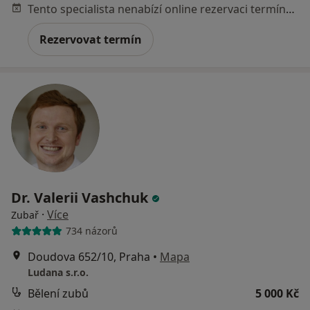
Tento specialista nenabízí online rezervaci termínu na této adrese.
Rezervovat termín
Dr. Valerii Vashchuk
·
Více
Zubař
734 názorů
Doudova 652/10, Praha
•
Mapa
Ludana s.r.o.
Bělení zubů
5 000 Kč