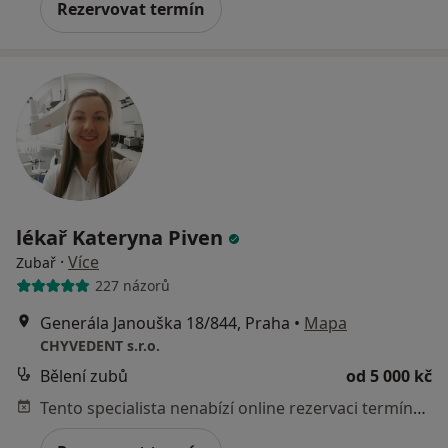
Rezervovat termín
lékař Kateryna Piven
·
Více
Zubař
227 názorů
Generála Janouška 18/844, Praha
•
Mapa
CHYVEDENT s.r.o.
Bělení zubů
od 5 000 kč
Tento specialista nenabízí online rezervaci termínu na této adrese.