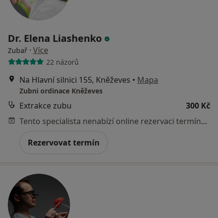
Dr. Elena Liashenko
·
Více
Zubař
22 názorů
Na Hlavní silnici 155, Kněževes
•
Mapa
Zubni ordinace Kněževes
Extrakce zubu
300 Kč
Tento specialista nenabízí online rezervaci termínu na této adrese.
Rezervovat termín