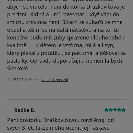
abych se vracela. Paní doktorka Dražkovičová je
precizní, klidná a umí rozesmát i když vám do
smíchu zrovinka není. Strach ze zubařů ze mne
opadl a těším se na další návštěvu a na to, že
konečně budu mít zuby spravené dlouhodobě a
kvalitně. . . K dětem je vstřícná, milá a i syn,
který plakal z počátku , se pak smál a děkoval za
pastelky. Opravdu doporučuji a neměnila bych.
Šimková
podle názoru uživatele Váš účet byl odstraněn
15. dubna 2014
•
•
•
Nahlásit zneužití
Radka B.
R
Paní doktorku Draškovičovou navštěvuji od
svých 3 let, takže mohu ocenit její laskavé