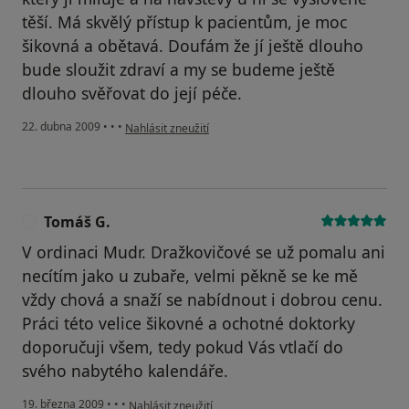
těší. Má skvělý přístup k pacientům, je moc
šikovná a obětavá. Doufám že jí ještě dlouho
bude sloužit zdraví a my se budeme ještě
dlouho svěřovat do její péče.
podle názoru uživatele Alča
22. dubna 2009
•
•
•
Nahlásit zneužití
Tomáš G.
T
V ordinaci Mudr. Dražkovičové se už pomalu ani
necítím jako u zubaře, velmi pěkně se ke mě
vždy chová a snaží se nabídnout i dobrou cenu.
Práci této velice šikovné a ochotné doktorky
doporučuji všem, tedy pokud Vás vtlačí do
svého nabytého kalendáře.
podle názoru uživatele Tomáš G.
19. března 2009
•
•
•
Nahlásit zneužití