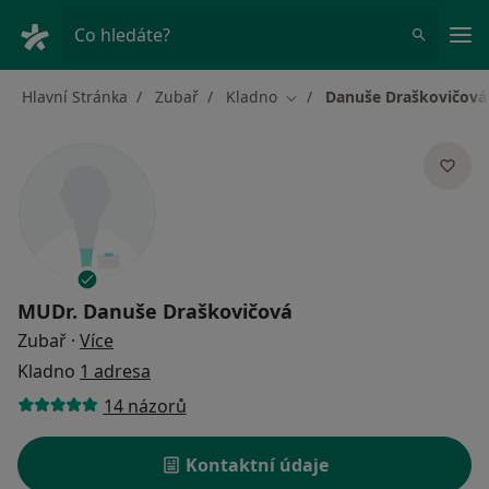
Hla
Co hledáte?
Hlavní Stránka
Zubař
Kladno
Danuše Draškovičová
Změna města
MUDr.
Danuše Draškovičová
o specializacích
Zubař
·
Více
Kladno
1 adresa
14 názorů
Kontaktní údaje