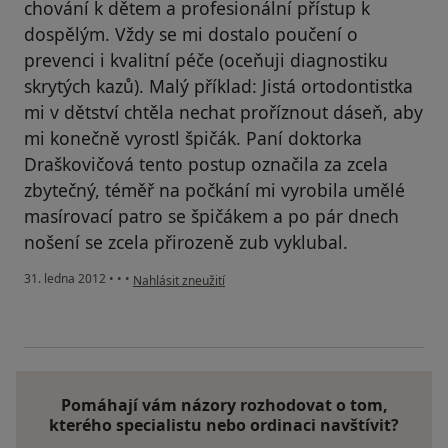
chování k dětem a profesionální přístup k
dospělým. Vždy se mi dostalo poučení o
prevenci i kvalitní péče (oceňuji diagnostiku
skrytých kazů). Malý příklad: Jistá ortodontistka
mi v dětství chtěla nechat proříznout dáseň, aby
mi konečně vyrostl špičák. Paní doktorka
Draškovičová tento postup označila za zcela
zbytečný, téměř na počkání mi vyrobila umělé
masírovací patro se špičákem a po pár dnech
nošení se zcela přirozeně zub vyklubal.
podle názoru uživatele Radka B.
31. ledna 2012
•
•
•
Nahlásit zneužití
Pomáhají vám názory rozhodovat o tom,
kterého specialistu nebo ordinaci navštívit?