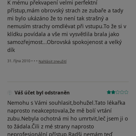
K mému překvapení velmi perfektní
přístup,mám obrovský strach ze zubaře a tady
mi bylo ukázáno že to není tak strašný a
nemusím strachy omdlévat při vstupu.To že si v
klídku povídala a vše mi vysvětlila brala jako
samozřejmost...Obrovská spokojenost a velký
dík
podle názoru uživatele Váš účet byl odstraněn
31. října 2010
•
•
•
Nahlásit zneužití
Váš účet byl odstraněn
Nemohu s Vámi souhlasit,bohužel.Tato lékařka
naprosto neakceptovala,že mě bolí vrtání
zubu.Nebyla ochotná mi ho umrtvit,leč jsem ji o
to žádala.Čili z mé strany naprosto
neprofesionální přístup.Radši nemám teď