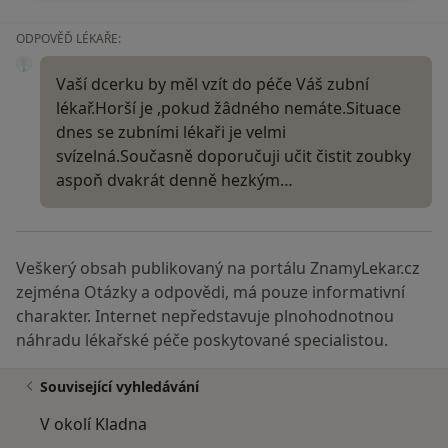
ODPOVĚĎ LÉKAŘE:
Vaší dcerku by měl vzít do péče Váš zubní
lékař.Horší je ,pokud žâdného nemáte.Situace
dnes se zubními lékaři je velmi
svízelná.Současně doporučuji učit čistit zoubky
aspoň dvakrát denně hezkým…
Veškerý obsah publikovaný na portálu ZnamyLekar.cz
zejména Otázky a odpovědi, má pouze informativní
charakter. Internet nepředstavuje plnohodnotnou
náhradu lékařské péče poskytované specialistou.
Související vyhledávání
V okolí Kladna