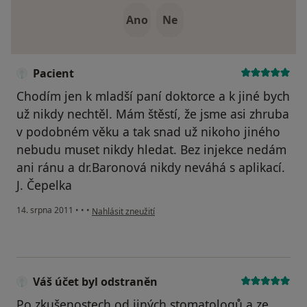
Ano
Ne
Pacient
Chodím jen k mladší paní doktorce a k jiné bych
už nikdy nechtěl. Mám štěstí, že jsme asi zhruba
v podobném věku a tak snad už nikoho jiného
nebudu muset nikdy hledat. Bez injekce nedám
ani ránu a dr.Baronová nikdy neváhá s aplikací.
J. Čepelka
podle názoru uživatele Pacient
14. srpna 2011
•
•
•
Nahlásit zneužití
Váš účet byl odstraněn
Po zkušenostech od jiných stomatologů a ze