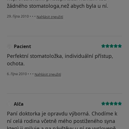
žádného stomatologa,než abych byla u ní.
podle názoru uživatele Váš účet byl odstraněn
29. října 2010
•
•
•
Nahlásit zneužití
Pacient
Perfektní stomatoložka, individuální přístup,
ochota.
podle názoru uživatele Pacient
6. října 2010
•
•
•
Nahlásit zneužití
Alča
A
Paní doktorka je opravdu výborná. Chodíme k
ní celá rodina včetně mého postiženého syna
který ji miluje a na návštěvy u ní se vysloveně