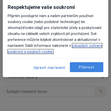
Respektujeme vaše soukromí
Přijetím povolujete nám a našim partnerům používat
14 názorů
soubory cookie (nebo podobné technologie) ke
shromažďování údajů pro statistické účely a poskytování
obsahu na základě vašich zvyklostí při procházení. Své
Recenze pacientů jsou pro nás důležité.
preference můžete kdykoli zkontrolovat a aktualizovat v
Specialisté nemají možnost zaplatit za
nastavení. Další informace naleznete v
zásadách ochrany
odstranění nebo změnu recenze pacienta.
soukromí a souborů cookie.
Další informace o názorech
Další informace.
Přijmout
Upravit nastavení
Hledejte v názorech