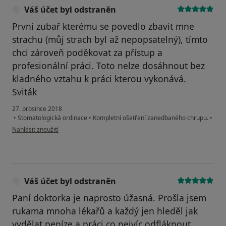
Váš účet byl odstraněn
První zubař kterému se povedlo zbavit mne
strachu (můj strach byl až nepopsatelný), tímto
chci zároveň poděkovat za přístup a
profesionální práci. Toto nelze dosáhnout bez
kladného vztahu k práci kterou vykonává.
Sviták
27. prosince 2018
•
Stomatologická ordinace
•
Kompletní ošetření zanedbaného chrupu.
•
podle názoru uživatele Váš účet byl odstraněn
Nahlásit zneužití
Váš účet byl odstraněn
Paní doktorka je naprosto úžasná. Prošla jsem
rukama mnoha lékařů a každý jen hleděl jak
vydělat peníze a práci co nejvíc odfláknout,