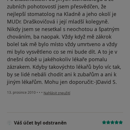
zubních pohotovostí jsem přesvědčen, že
nejlepší stomatolog na Kladně a jeho okolí je
MUDr. Draškovičová i její mladší kolegyně.
Nikdy jsem se nesetkal s neochotou a špatným
chováním, ba naopak. Vždy když mě zákrok
bolel tak mě bylo místo vždy umrtveno a vždy
mi bylo vysvětleno co se mi bude dít. A to je v
dnešní době u jakéhokoliv lékaře pomalu
zázrakem. Kdyby takovýchto lékařů bylo víc tak,
by se lidé nebáli chodit ani k zubařům a ani k
jiným lékařům. Mohu jen doporučit:-)David S.
podle názoru uživatele Váš účet byl odstraněn
13. prosince 2010
•
•
•
Nahlásit zneužití
Váš účet byl odstraněn