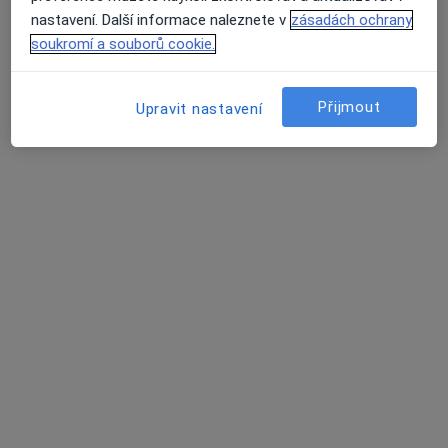
nastavení. Další informace naleznete v
zásadách ochrany
soukromí a souborů cookie.
MUDr. Antonín Dědič
·
Více
Zubař
Přijmout
Upravit nastavení
4 názory
Korunky. Můstky.Náhrady celkově, částečné.
Léčení kořenovych kanálků.
Vyplní fotopolimerni, skloionomerni,AMG
Adresa 1
Adresa 2
Opatovská 1763/11, Praha
•
Mapa
Medidentclinic,s.r.o
Bělení zubů
8 000 Kč
Tento specialista nenabízí online rezervaci termínu na této adrese.