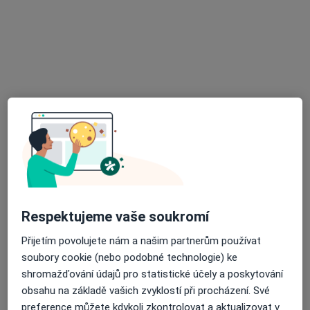
64 názorů
K nemocnici 2814, Kladno
•
Mapa
Privátní zubní ordinace
Tento specialista nenabízí online rezervaci termínu na této adrese.
Rezervovat termín
K dispozici jsou specialisté
Tito specialisté se nacházejí mimo Kladno,
středočeský, v oblastech blízkých vašemu
Respektujeme vaše soukromí
vyhledávání.
Přijetím povolujete nám a našim partnerům používat
soubory cookie (nebo podobné technologie) ke
shromažďování údajů pro statistické účely a poskytování
obsahu na základě vašich zvyklostí při procházení. Své
preference můžete kdykoli zkontrolovat a aktualizovat v