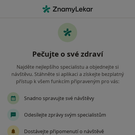
Hla
Zubař • Kladno, středočeský
Filtry
• 1
Mapa
Doporučení zubaři s Revírní bratrská
Pečujte o své zdraví
pokladna, zdravotní pojišťovna Kladno
Jak řadíme výsledky vyhledávání?
Najděte nejlepšího specialistu a objednejte si
návštěvu. Stáhněte si aplikaci a získejte bezplatný
přístup k všem funkcím připraveným pro vás:
Snadno spravujte své návštěvy
Odesílejte zprávy svým specialistům
Dr. Elena Liashenko
Dostávejte připomenutí o návštěvě
·
Více
Zubař