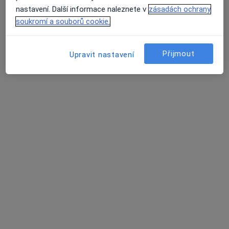
MUDr. Petr Paszek
nastavení. Další informace naleznete v
zásadách ochrany
Tento specialista nenabízí online rezervaci termínu na této adrese.
soukromí a souborů cookie.
Rezervovat termín
Přijmout
Upravit nastavení
MUDr. Lenka Bialková
·
Více
Zubař
22 názorů
Lidická 886/43, Havířov
•
Mapa
Odborný lékař stomatochirurg
Tento specialista nenabízí online rezervaci termínu na této adrese.