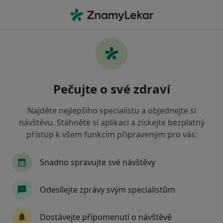
Hla
Zubař • Havířov, moravskoslezský
Filtry
• 1
Mapa
Doporučení zubaři s Revírní bratrská
Pečujte o své zdraví
pokladna, zdravotní pojišťovna Havířov
Jak řadíme výsledky vyhledávání?
Najděte nejlepšího specialistu a objednejte si
návštěvu. Stáhněte si aplikaci a získejte bezplatný
přístup k všem funkcím připraveným pro vás:
Snadno spravujte své návštěvy
Odesílejte zprávy svým specialistům
MUDr. Igor Kuczinský
Dostávejte připomenutí o návštěvě
·
Více
Zubař