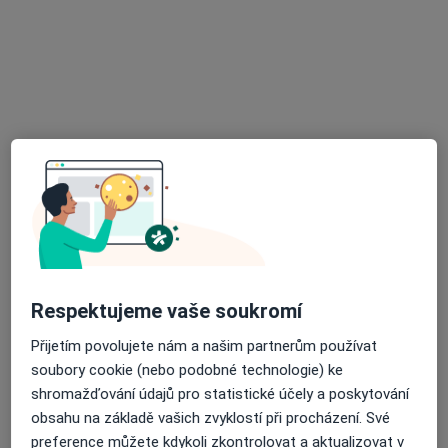
Hladnovská 2078/20, Ostrava
•
Mapa
Ordinace zubního lékaře
Tento specialista nenabízí online rezervaci termínu na této adrese.
Rezervovat termín
Respektujeme vaše soukromí
MUDr. Petr Paszek
Přijetím povolujete nám a našim partnerům používat
Zubař
soubory cookie (nebo podobné technologie) ke
11 názorů
shromažďování údajů pro statistické účely a poskytování
obsahu na základě vašich zvyklostí při procházení. Své
Jablunkovská 1916, Český Těšín
•
Mapa
preference můžete kdykoli zkontrolovat a aktualizovat v