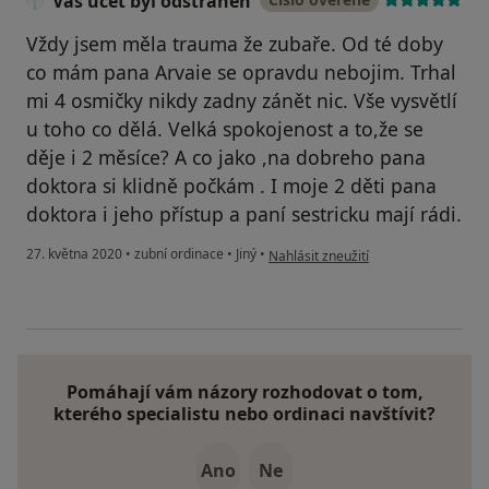
Váš účet byl odstraněn
Vždy jsem měla trauma že zubaře. Od té doby
co mám pana Arvaie se opravdu nebojim. Trhal
mi 4 osmičky nikdy zadny zánět nic. Vše vysvětlí
u toho co dělá. Velká spokojenost a to,že se
děje i 2 měsíce? A co jako ,na dobreho pana
doktora si klidně počkám . I moje 2 děti pana
doktora i jeho přístup a paní sestricku mají rádi.
podle názoru uživatele Váš účet byl
27. května 2020
•
zubní ordinace
•
Jiný
•
Nahlásit zneužití
Pomáhají vám názory rozhodovat o tom,
kterého specialistu nebo ordinaci navštívit?
Ano
Ne