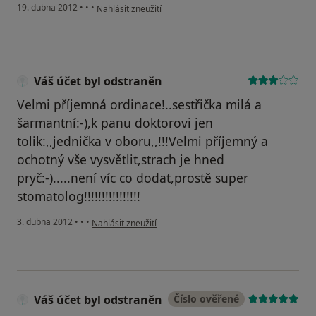
podle názoru uživatele Váš účet byl odstraněn
19. dubna 2012
•
•
•
Nahlásit zneužití
Váš účet byl odstraněn
Velmi příjemná ordinace!..sestřička milá a
šarmantní:-),k panu doktorovi jen
tolik:,,jednička v oboru,,!!!Velmi příjemný a
ochotný vše vysvětlit,strach je hned
pryč:-).....není víc co dodat,prostě super
stomatolog!!!!!!!!!!!!!!!!
podle názoru uživatele Váš účet byl odstraněn
3. dubna 2012
•
•
•
Nahlásit zneužití
Váš účet byl odstraněn
Číslo ověřené