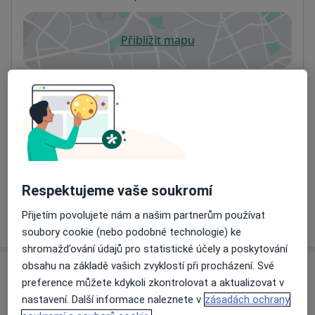
Přiblížit mapu
se otevře v nové záložce
Dostupnost
Na této adrese online kalendář není aktivní
Co mám v takové situaci udělat?
Způsoby platby (soukromé návštěvy)
Na teto adrese lékař přijímá pacienty na pojišťovnu
Detaily
Respektujeme vaše soukromí
Přijetím povolujete nám a našim partnerům používat
Více
o adrese
soubory cookie (nebo podobné technologie) ke
shromažďování údajů pro statistické účely a poskytování
obsahu na základě vašich zvyklostí při procházení. Své
Názory
preference můžete kdykoli zkontrolovat a aktualizovat v
nastavení. Další informace naleznete v
zásadách ochrany
Přidejte svůj názor