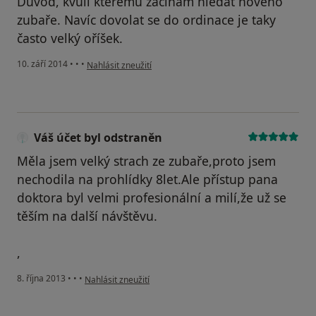
Důvod, kvůli kterému začínám hledat nového
zubaře. Navíc dovolat se do ordinace je taky
často velký oříšek.
podle názoru uživatele Váš účet byl odstraněn
10. září 2014
•
•
•
Nahlásit zneužití
Váš účet byl odstraněn
Měla jsem velký strach ze zubaře,proto jsem
nechodila na prohlídky 8let.Ale přístup pana
doktora byl velmi profesionální a milí,že už se
těším na další návštěvu.
,
podle názoru uživatele Váš účet byl odstraněn
8. října 2013
•
•
•
Nahlásit zneužití