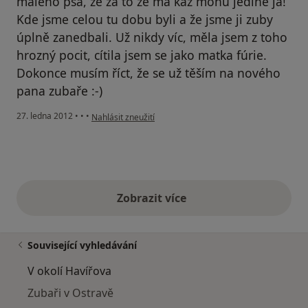
malého psa, že za to že má kaz mohu jedině já!
Kde jsme celou tu dobu byli a že jsme ji zuby
úplně zanedbali. Už nikdy víc, měla jsem z toho
hrozný pocit, cítila jsem se jako matka fúrie.
Dokonce musím říct, že se už těším na nového
pana zubaře :-)
podle názoru uživatele anonymní
27. ledna 2012
•
•
•
Nahlásit zneužití
Zobrazit více
výše uvedené názory
Související vyhledávání
V okolí Havířova
Zubaři v Ostravě