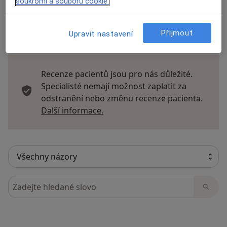
soukromí a souborů cookie.
Přijmout
Upravit nastavení
25 názorů
Recenze pacientů jsou pro nás důležité.
Specialisté nemají možnost zaplatit za
odstranění nebo změnu recenze pacienta.
Další informace o názorech
Další informace.
Hledejte v názorech