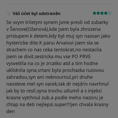
Váš účet byl odstraněn
Se svym triletym synem jsme presli od zubarky
v Šenove(Ožanová),kde jsem byla zhrozena
pristupem k detem,kdy byl muj syn nazvan jako
hystericke dite.K panu Arvaiovi jsem sla se
strachem co nas ceka tentokrat,no nestacila
jsem se divit,sestricka mu vse PO PRVE
vysvetlila na co je zrcatko atd a tim hodne
uklidnila syna,vrtani byla prochazka ruzovou
zahradou,syn ani neknournul,pri druhe
navsteve mel syn vacek,tak dr nejdriv navrhnul
jak by to resil,syna trochu utlumil a s injekci
krasne vytrhnul zub.a podle meho nazoru je
chlap na deti nejlepsi.super!!!jen chvala krasny
den