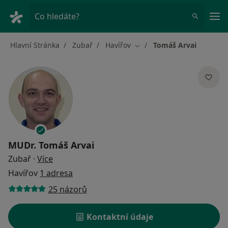
Hla
Co hledáte?
Hlavní Stránka
Zubař
Havířov
Tomáš Arvai
Změna města
MUDr.
Tomáš Arvai
o specializacích
Zubař
·
Více
Havířov
1 adresa
25 názorů
Kontaktní údaje