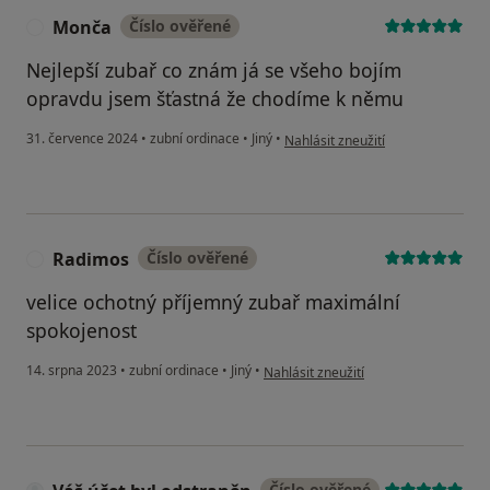
Monča
Číslo ověřené
M
Nejlepší zubař co znám já se všeho bojím
opravdu jsem šťastná že chodíme k němu
podle názoru uživatele Monča
31. července 2024
•
zubní ordinace
•
Jiný
•
Nahlásit zneužití
Radimos
Číslo ověřené
R
velice ochotný příjemný zubař maximální
spokojenost
podle názoru uživatele Radimos
14. srpna 2023
•
zubní ordinace
•
Jiný
•
Nahlásit zneužití
Číslo ověřené