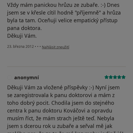
Vždy mám panickou hrůzu ze zubaře. :-) Dnes
jsem se v křesle cítil hodně "příjemně" a hrůza
byla ta tam. Oceňuji velice empatický přístup
pana doktora.
Děkuji Vám.
podle názoru uživatele Váš účet byl odstraněn
23. března 2012
•
•
•
Nahlásit zneužití
anonymní
A
Děkuji Vám za vložené příspěvky :-) Nyní jsem
se zaregistrovala k panu doktorovi a mám z
toho dobrý pocit. Chodila jsem do stejného
centra k panu doktoru Kováčovi a opravdu
musím říct, že mám strach ještě teď. Nebyla
jsem s dcerou rok u zubaře a seřval mě jak