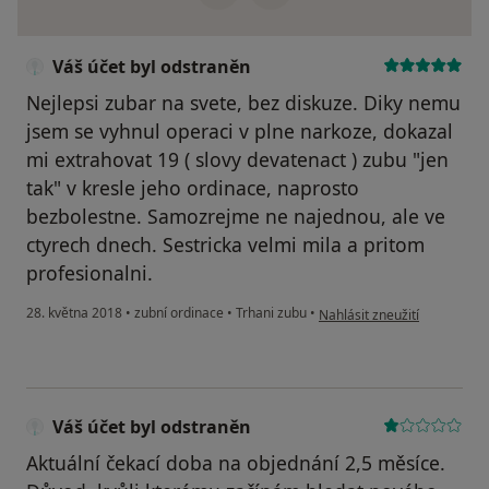
Váš účet byl odstraněn
Nejlepsi zubar na svete, bez diskuze. Diky nemu
jsem se vyhnul operaci v plne narkoze, dokazal
mi extrahovat 19 ( slovy devatenact ) zubu "jen
tak" v kresle jeho ordinace, naprosto
bezbolestne. Samozrejme ne najednou, ale ve
ctyrech dnech. Sestricka velmi mila a pritom
profesionalni.
podle názoru uživatele Váš 
28. května 2018
•
zubní ordinace
•
Trhani zubu
•
Nahlásit zneužití
Váš účet byl odstraněn
Aktuální čekací doba na objednání 2,5 měsíce.