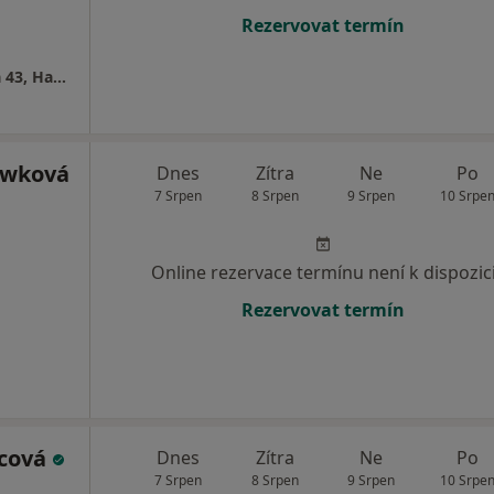
Rezervovat termín
Zubní Ordinace, MUDr.Eva Kučerová, Lidická 43, Havířov-Šumbark
iwková
Dnes
Zítra
Ne
Po
7 Srpen
8 Srpen
9 Srpen
10 Srpe
Online rezervace termínu není k dispozic
Rezervovat termín
mcová
Dnes
Zítra
Ne
Po
7 Srpen
8 Srpen
9 Srpen
10 Srpe