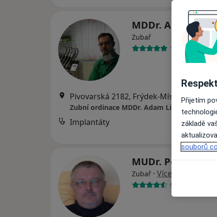
MDDr. Adam Lite
Zubař
15 názorů
Respekt
Pivovarská 2182, Frýdek-Místek
•
Mapa
Přijetím p
Zubní ordinace MDDr. Adam Literák
technologi
Implantáty
základě vaš
aktualizova
souborů co
MUDr. Petr Rucki
·
Více
Zubař
9 názorů