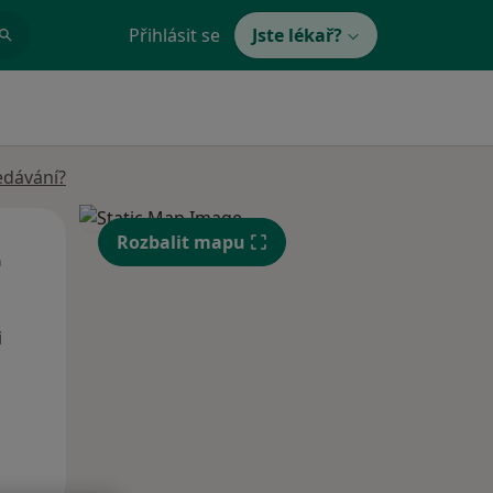
Přihlásit se
Jste lékař?
edávání?
Út
St
Čt
Rozbalit mapu
n
11 Srpen
12 Srpen
13 Srpen
i