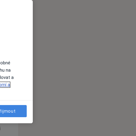
Út
St
Čt
n
11 Srpen
12 Srpen
13 Srpen
i
dobné
ahu na
lovat a
omí a
Út
St
Čt
n
11 Srpen
12 Srpen
13 Srpen
řijmout
i