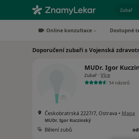
specializ
Online konzultace
Dostupné t
Doporučení zubaři s Vojenská zdravotn
MUDr. Igor Kuczi
·
Více
Zubař
54 názorů
Českobratrská 2227/7, Ostrava
•
Mapa
MUDr. Igor Kuczinský
Bělení zubů
od