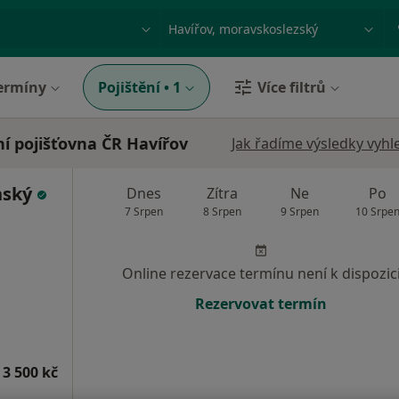
ace, nemoc nebo příjmení
Město nebo region
ermíny
Pojištění
•
1
Více filtrů
í pojišťovna ČR Havířov
Jak řadíme výsledky vyhl
nský
Dnes
Zítra
Ne
Po
7 Srpen
8 Srpen
9 Srpen
10 Srpe
Online rezervace termínu není k dispozic
Rezervovat termín
 3 500 kč