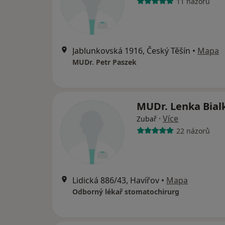
11 názorů
Jablunkovská 1916, Český Těšín
•
Mapa
MUDr. Petr Paszek
MUDr. Lenka Bia
·
Více
Zubař
22 názorů
Lidická 886/43, Havířov
•
Mapa
Odborný lékař stomatochirurg