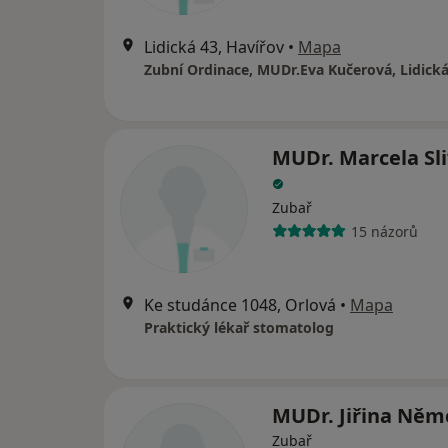
Lidická 43, Havířov
•
Mapa
MUDr. Marcela Sl
Zubař
15 názorů
Ke studánce 1048, Orlová
•
Mapa
Praktický lékař stomatolog
MUDr. Jiřina Ně
Zubař