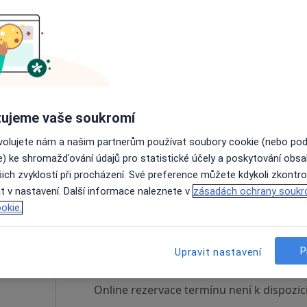
rák
Dnes
Zítra
Ne
Po
7 Srpen
8 Srpen
9 Srpen
10 Srpe
Online rezervace termínu není k dispozic
ujeme vaše soukromí
Rezervovat termín
ovolujete nám a našim partnerům používat soubory cookie (nebo po
e) ke shromažďování údajů pro statistické účely a poskytování obs
8 000 Kč
ich zvyklostí při procházení. Své preference můžete kdykoli zkontro
t v nastavení. Další informace naleznete v
zásadách ochrany soukr
okie.
Dnes
Zítra
Ne
Po
7 Srpen
8 Srpen
9 Srpen
10 Srpe
P
Upravit nastavení
Online rezervace termínu není k dispozic