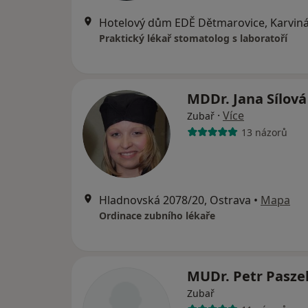
Hotelový dům EDĚ Dětmarovice, Karvin
Praktický lékař stomatolog s laboratoří
MDDr. Jana Sílov
·
Více
Zubař
13 názorů
Hladnovská 2078/20, Ostrava
•
Mapa
Ordinace zubního lékaře
MUDr. Petr Pasz
Zubař