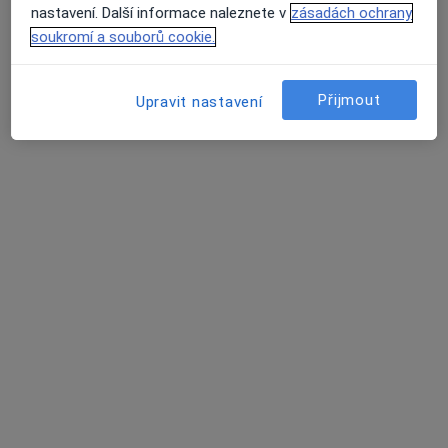
Tato klinika nemá specialisty s dostupnými termíny v online kalendáři
nastavení. Další informace naleznete v
zásadách ochrany
soukromí a souborů cookie.
Zobrazit profil
Přijmout
Upravit nastavení
MUDr. Daniela Holešová
Zubař
10 názorů
Těšínská 66, Opava
•
Mapa
Opava Dent s.r.o.
Tento specialista nenabízí online rezervaci termínu na této adrese.