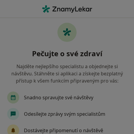
Hla
Zubař • Opava, moravskoslezský
Filtry
• 1
Mapa
Doporučení zubaři s Vojenská zdravotní
Pečujte o své zdraví
pojišťovna ČR Opava
Jak řadíme výsledky vyhledávání?
Najděte nejlepšího specialistu a objednejte si
návštěvu. Stáhněte si aplikaci a získejte bezplatný
přístup k všem funkcím připraveným pro vás:
Snadno spravujte své návštěvy
Odesílejte zprávy svým specialistům
MUDr. Martina Sýkorová
Dostávejte připomenutí o návštěvě
Zubař