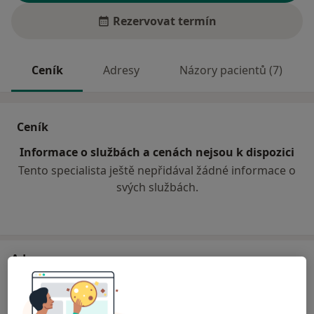
Rezervovat termín
Ceník
Adresy
Názory pacientů (7)
Ceník
Informace o službách a cenách nejsou k dispozici
Tento specialista ještě nepřidával žádné informace o
svých službách.
Adresa
stomatolog
Partyzánská 1524/4,
Opava
74705