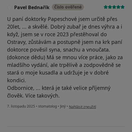
Pavel Bednařík
Číslo ověřené
P
U paní doktorky Papeschové jsem určitě přes
20let, ... a skvělé. Dobrý zubař je dnes výhra a i
když, jsem se v roce 2023 přestěhoval do
Ostravy, zůstávám a postupně jsem na krk paní
doktorce pověsil syna, snachu a vnoučata.
(dokonce dědu) Má se mnou více práce, jako za
mladšího vydání, ale trpělivě a zodpovědně se
stará o moje kusadla a udržuje je v dobré
kondici.
Odbornice, ... která je také velice příjemný
člověk. Více takových.
podle názoru uživatele Pavel Bednařík
7. listopadu 2025
•
stomatolog
•
Jiný
•
Nahlásit zneužití