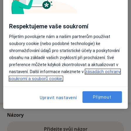
Přiblížit mapu
se otevře v nové záložce
Respektujeme vaše soukromí
Dostupnost
Na této adrese online kalendář není aktivní
Přijetím povolujete nám a našim partnerům používat
Co mám v takové situaci udělat?
soubory cookie (nebo podobné technologie) ke
shromažďování údajů pro statistické účely a poskytování
obsahu na základě vašich zvyklostí při procházení. Své
Způsoby platby (soukromé návštěvy)
preference můžete kdykoli zkontrolovat a aktualizovat v
Na teto adrese lékař přijímá pacienty na pojišťovnu
nastavení. Další informace naleznete v
zásadách ochrany
Detaily
soukromí a souborů cookie.
Více
o adrese
Přijmout
Upravit nastavení
Názory
Přidejte svůj názor