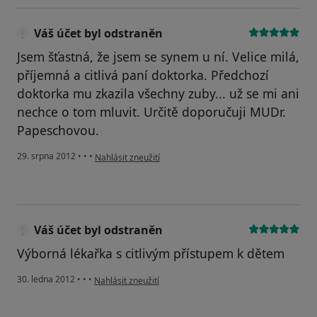
Váš účet byl odstraněn
Jsem šťastná, že jsem se synem u ní. Velice milá,
příjemná a citlivá paní doktorka. Předchozí
doktorka mu zkazila všechny zuby... už se mi ani
nechce o tom mluvit. Určitě doporučuji MUDr.
Papeschovou.
podle názoru uživatele Váš účet byl odstraněn
29. srpna 2012
•
•
•
Nahlásit zneužití
Váš účet byl odstraněn
Výborná lékařka s citlivým přístupem k dětem
podle názoru uživatele Váš účet byl odstraněn
30. ledna 2012
•
•
•
Nahlásit zneužití