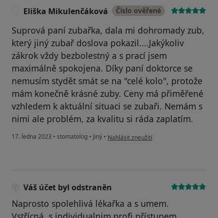
Eliška Mikulenčáková
Číslo ověřené
E
Suprová paní zubařka, dala mi dohromady zub,
který jiný zubař doslova pokazil....Jakýkoliv
zákrok vždy bezbolestný a s prací jsem
maximálně spokojena. Díky paní doktorce se
nemusím stydět smát se na "celé kolo", protože
mám konečně krásné zuby. Ceny má přiměřené
vzhledem k aktuální situaci se zubaři. Nemám s
nimi ale problém, za kvalitu si ráda zaplatím.
podle názoru uživatele Eliška Mikulenčá
17. ledna 2023
•
stomatolog
•
Jiný
•
Nahlásit zneužití
Váš účet byl odstraněn
Naprosto spolehlivá lékařka a s umem.
Vstřícná, s individualnim profi přístupem.