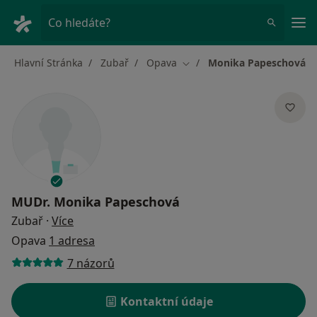
Hla
Co hledáte?
Hlavní Stránka
Zubař
Opava
Monika Papeschová
Změna města
MUDr.
Monika Papeschová
o specializacích
Zubař
·
Více
Opava
1 adresa
7 názorů
Kontaktní údaje