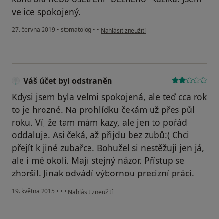
velice spokojený.
podle názoru uživatele Váš účet byl odstra
27. června 2019
•
stomatolog
•
•
Nahlásit zneužití
Váš účet byl odstraněn
Kdysi jsem byla velmi spokojená, ale teď cca rok
to je hrozné. Na prohlídku čekám už přes půl
roku. Ví, že tam mám kazy, ale jen to pořád
oddaluje. Asi čeká, až přijdu bez zubů:( Chci
přejít k jiné zubařce. Bohužel si nestěžuji jen já,
ale i mé okolí. Mají stejný názor. Přístup se
zhoršil. Jinak odvádí výbornou precizní práci.
podle názoru uživatele Váš účet byl odstraněn
19. května 2015
•
•
•
Nahlásit zneužití