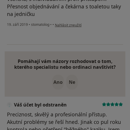
Přesnost objednávání a čekárna s toaletou taky
na jedničku
podle názoru uživatele Váš účet byl odstraněn
19. září 2019
•
stomatolog
•
•
Nahlásit zneužití
Pomáhají vám názory rozhodovat o tom,
kterého specialistu nebo ordinaci navštívit?
Ano
Ne
Váš účet byl odstraněn
Preciznost, skvělý a profesionální přístup.
Akutní problémy se řeší hned. Jinak co pul roku
kontrola nebo ošetření "běžného" kaziku. Jsem