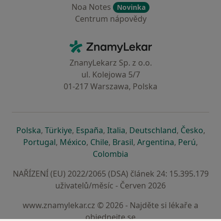
Noa Notes
Novinka
Centrum nápovědy
Kontakt
ZnamyLekar - Hlavní stránka
ZnanyLekarz Sp. z o.o.
ul. Kolejowa 5/7
01-217 Warszawa, Polska
se otevře v nové záložce
se otevře v nové záložce
se otevře v nové záložce
se otevře v nové záložce
se otevře v 
se o
Polska
,
Türkiye
,
España
,
Italia
,
Deutschland
,
Česko
,
se otevře v nové záložce
se otevře v nové záložce
se otevře v nové záložce
se otevře v nové záložc
se otevře v 
se ote
Portugal
,
México
,
Chile
,
Brasil
,
Argentina
,
Perú
,
se otevře v nové záložce
Colombia
NAŘÍZENÍ (EU) 2022/2065 (DSA) článek 24: 15.395.179
uživatelů/měsíc - Červen 2026
www.znamylekar.cz © 2026 - Najděte si lékaře a
objednejte se