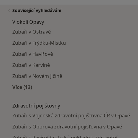
Související vyhledávání
V okolí Opavy
Zubaři v Ostravě
Zubaři v Frýdku-Místku
Zubaři v Havířově
Zubaři v Karviné
Zubaři v Novém Jičíně
Více (13)
Více v kategorii: V okolí Opavy
Zdravotní pojišťovny
Zubaři s Vojenská zdravotní pojišťovna ČR v Opavě
Zubaři s Oborová zdravotní pojišťovna v Opavě
Zubaři s Revírní bratrská pokladna, zdravotní