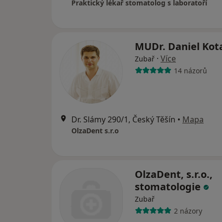
Praktický lékař stomatolog s laboratoří
MUDr. Daniel Kot
·
Více
Zubař
14 názorů
Dr. Slámy 290/1, Český Těšín
•
Mapa
OlzaDent s.r.o
OlzaDent, s.r.o.,
stomatologie
Zubař
2 názory