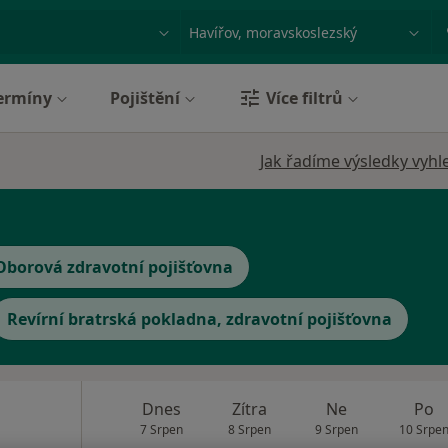
ace, nemoc nebo příjmení
Město nebo region
ermíny
Pojištění
Více filtrů
Jak řadíme výsledky vyhl
Oborová zdravotní pojišťovna
Revírní bratrská pokladna, zdravotní pojišťovna
Dnes
Zítra
Ne
Po
7 Srpen
8 Srpen
9 Srpen
10 Srpe