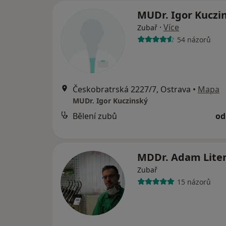
MUDr. Igor Kuczi
·
Více
Zubař
54 názorů
Českobratrská 2227/7, Ostrava
•
Mapa
MUDr. Igor Kuczinský
Bělení zubů
od
MDDr. Adam Lite
Zubař
15 názorů