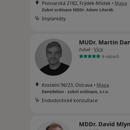
Pivovarská 2182, Frýdek-Místek
•
Mapa
Zubní ordinace MDDr. Adam Literák
Implantáty
MUDr. Martin Da
·
Více
Zubař
9 názorů
Kostelní 96/23, Ostrava
•
Mapa
Dentdelion - zubní ordinace, s.r.o.
Endodontické konzultace
MDDr. David Mly