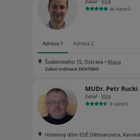
·
Více
Zubař
46 názorů
Adresa 1
Adresa 2
Švabinského 15, Ostrava
•
Mapa
Zubní ordinace DENTIMO
MUDr. Petr Rucki
·
Více
Zubař
9 názorů
Hotelový dům EDĚ Dětmarovice, Karvin