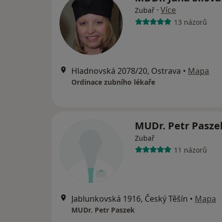
·
Více
Zubař
13 názorů
Hladnovská 2078/20, Ostrava
•
Mapa
Ordinace zubního lékaře
MUDr. Petr Pasz
Zubař
11 názorů
Jablunkovská 1916, Český Těšín
•
Mapa
MUDr. Petr Paszek