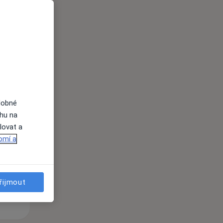
i
dobné
Út
St
Čt
ahu na
n
11 Srpen
12 Srpen
13 Srpen
lovat a
omí a
i
řijmout