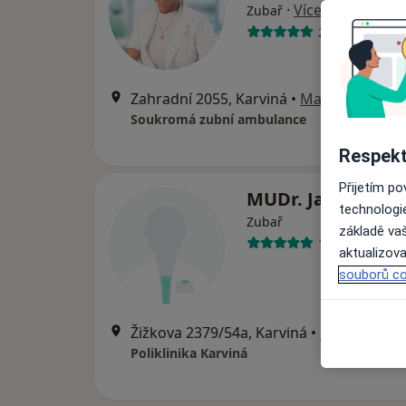
·
Více
Zubař
20 názorů
Zahradní 2055, Karviná
•
Mapa
Soukromá zubní ambulance
Respekt
Přijetím p
MUDr. Jan Lugsc
technologi
Zubař
základě vaš
13 názorů
aktualizova
souborů co
Žižkova 2379/54a, Karviná
•
Mapa
Poliklinika Karviná