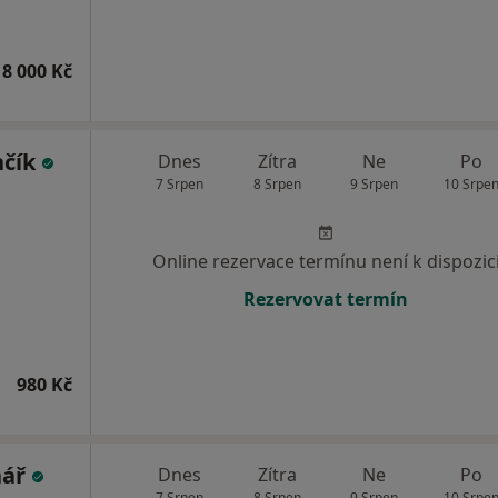
8 000 Kč
nčík
Dnes
Zítra
Ne
Po
7 Srpen
8 Srpen
9 Srpen
10 Srpe
Online rezervace termínu není k dispozic
Rezervovat termín
980 Kč
nář
Dnes
Zítra
Ne
Po
7 Srpen
8 Srpen
9 Srpen
10 Srpe