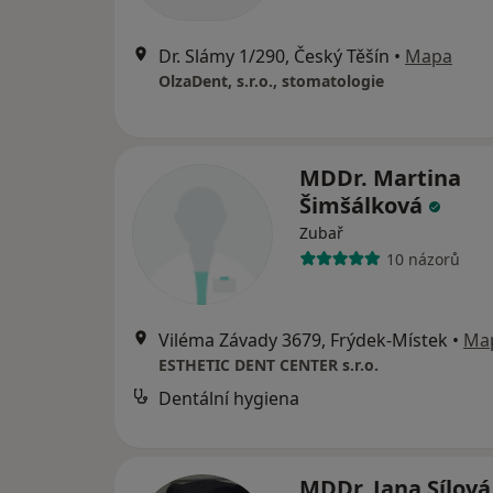
Dr. Slámy 1/290, Český Těšín
•
Mapa
OlzaDent, s.r.o., stomatologie
MDDr. Martina
Šimšálková
Zubař
10 názorů
Viléma Závady 3679, Frýdek-Místek
•
Ma
ESTHETIC DENT CENTER s.r.o.
Dentální hygiena
MDDr. Jana Sílov