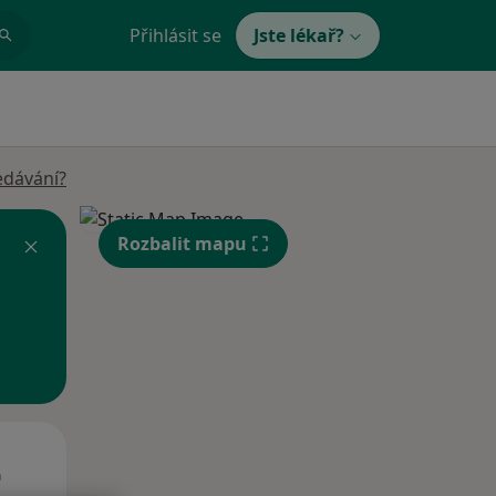
Přihlásit se
Jste lékař?
edávání?
Rozbalit mapu
Út
St
Čt
n
11 Srpen
12 Srpen
13 Srpen