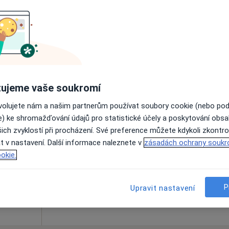
Online rezervace termínu není k dispozic
Zobrazit telefonní číslo
ujeme vaše soukromí
ovolujete nám a našim partnerům používat soubory cookie (nebo po
h
Dnes
Zítra
Ne
Po
e) ke shromažďování údajů pro statistické účely a poskytování obs
7 Srpen
8 Srpen
9 Srpen
10 Srpe
ich zvyklostí při procházení. Své preference můžete kdykoli zkontro
t v nastavení. Další informace naleznete v
zásadách ochrany soukr
okie.
Online rezervace termínu není k dispozic
Rezervovat termín
P
Upravit nastavení