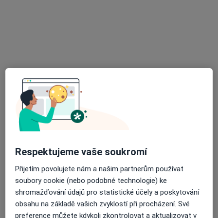
13 názorů
Hladnovská 2078/20, Ostrava
•
Mapa
Ordinace zubního lékaře
Tento specialista nenabízí online rezervaci termínu na této adrese.
Rezervovat termín
Respektujeme vaše soukromí
Přijetím povolujete nám a našim partnerům používat
MUDr. Lenka Bialková
soubory cookie (nebo podobné technologie) ke
shromažďování údajů pro statistické účely a poskytování
·
Více
Zubař
obsahu na základě vašich zvyklostí při procházení. Své
22 názorů
preference můžete kdykoli zkontrolovat a aktualizovat v