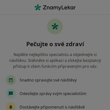
Hla
Zubař • Havířov, moravskoslezský
Filtry
• 1
Mapa
Doporučení zubaři s Oborová zdravotní
Pečujte o své zdraví
pojišťovna Havířov
Jak řadíme výsledky vyhledávání?
Najděte nejlepšího specialistu a objednejte si
návštěvu. Stáhněte si aplikaci a získejte bezplatný
přístup k všem funkcím připraveným pro vás:
Snadno spravujte své návštěvy
Odesílejte zprávy svým specialistům
MUDr. Igor Kuczinský
Dostávejte připomenutí o návštěvě
·
Více
Zubař