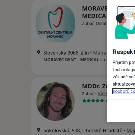
MORAVEC DENT -
MEDICAL s.r.o.
Zubař, Ostatní
Respekt
Slovenská 3066, Zlín
•
Mapa
MORAVEC DENT - MEDICAL s.r.o.
Přijetím p
technologi
základě vaš
aktualizova
MDDr. Zdeněk Vo
souborů co
·
Více
Zubař
4 názory
Sokolovská, 508, Uherské Hradiště
•
Ma