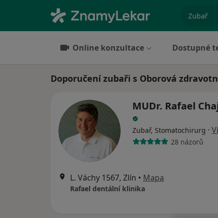
specializ
Online konzultace
Dostupné t
Doporučení zubaři s Oborová zdravotní
MUDr. Rafael Cha
·
V
Zubař, Stomatochirurg
28 názorů
L. Váchy 1567, Zlín
•
Mapa
Rafael dentální klinika