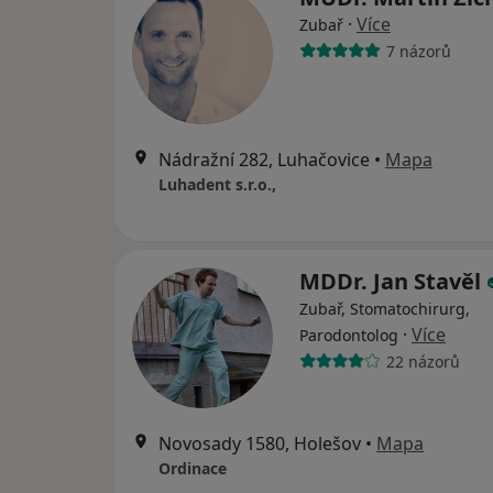
·
Více
Zubař
7 názorů
Nádražní 282, Luhačovice
•
Mapa
Luhadent s.r.o.,
MDDr. Jan Stavěl
Zubař, Stomatochirurg,
·
Více
Parodontolog
22 názorů
Novosady 1580, Holešov
•
Mapa
Ordinace