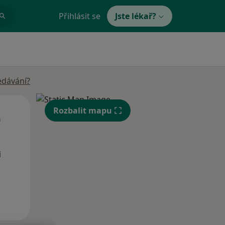
Přihlásit se
Jste lékař?
edávání?
Út
St
Čt
Rozbalit mapu
n
11 Srpen
12 Srpen
13 Srpen
i