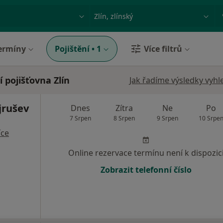
ace, nemoc nebo příjmení
Město nebo region
ermíny
Pojištění
•
1
Více filtrů
 pojišťovna Zlín
Jak řadíme výsledky vyhl
jrušev
Dnes
Zítra
Ne
Po
7 Srpen
8 Srpen
9 Srpen
10 Srpe
íce
Online rezervace termínu není k dispozic
Zobrazit telefonní číslo