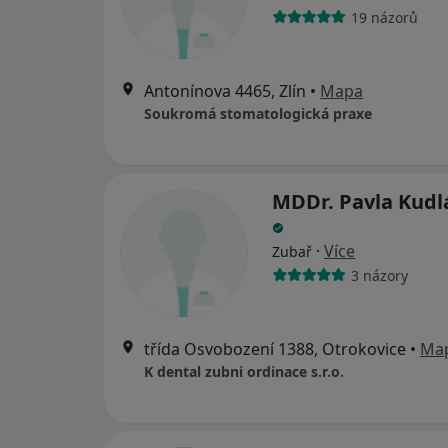
19 názorů
Antonínova 4465, Zlín
•
Mapa
Soukromá stomatologická praxe
MDDr. Pavla Kudl
·
Více
Zubař
3 názory
třída Osvobození 1388, Otrokovice
•
Ma
K dental zubni ordinace s.r.o.