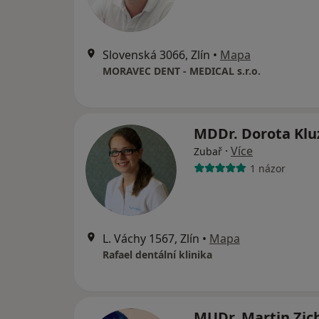
Slovenská 3066, Zlín
•
Mapa
MORAVEC DENT - MEDICAL s.r.o.
MDDr. Dorota Kl
·
Více
Zubař
1 názor
L. Váchy 1567, Zlín
•
Mapa
Rafael dentální klinika
MUDr. Martin Zic