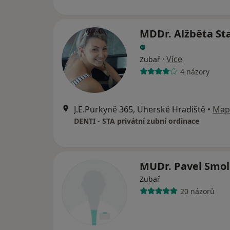
MDDr. Alžběta St
·
Více
Zubař
4 názory
J.E.Purkyně 365, Uherské Hradiště
•
Map
DENTI - STA privátní zubní ordinace
MUDr. Pavel Smo
Zubař
20 názorů