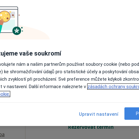
Dnes
Zítra
Ne
Po
7 Srpen
8 Srpen
9 Srpen
10 Srpe
Online rezervace termínu není k dispozic
Zobrazit profil
ujeme vaše soukromí
ovolujete nám a našim partnerům používat soubory cookie (nebo po
e) ke shromažďování údajů pro statistické účely a poskytování obs
ich zvyklostí při procházení. Své preference můžete kdykoli zkontro
t v nastavení. Další informace naleznete v
zásadách ochrany soukr
lek
Dnes
Zítra
Ne
Po
okie.
7 Srpen
8 Srpen
9 Srpen
10 Srpe
P
Upravit nastavení
Online rezervace termínu není k dispozic
Rezervovat termín
pa