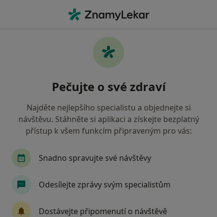
Hla
Zubní Kámen • Zlín, zlínský
Filtry
• 1
Mapa
Zubní kámen Zlín
Pečujte o své zdraví
Jak řadíme výsledky vyhledávání?
Najděte nejlepšího specialistu a objednejte si
návštěvu. Stáhněte si aplikaci a získejte bezplatný
Jakého specialistu hledáte?
přístup k všem funkcím připraveným pro vás:
Dentální hygienistka, hygienista
Zubař
Snadno spravujte své návštěvy
Odesílejte zprávy svým specialistům
Dostávejte připomenutí o návštěvě