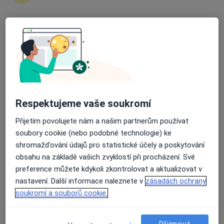
Průměrné hodnocení na Apple a Play Store 4.5
Daniela Raková DiS. et DiS.
·
Více
Dentální hygienistka, hygienista
4 názory
J. A. Bati 5645, Zlín
•
Mapa
Dentální hygiena Daniela Raková DiS. et DiS.
Respektujeme vaše soukromí
Tento specialista nenabízí online rezervaci termínu na této adrese.
Přijetím povolujete nám a našim partnerům používat
Rezervovat termín
soubory cookie (nebo podobné technologie) ke
shromažďování údajů pro statistické účely a poskytování
obsahu na základě vašich zvyklostí při procházení. Své
preference můžete kdykoli zkontrolovat a aktualizovat v
nastavení. Další informace naleznete v
zásadách ochrany
soukromí a souborů cookie.