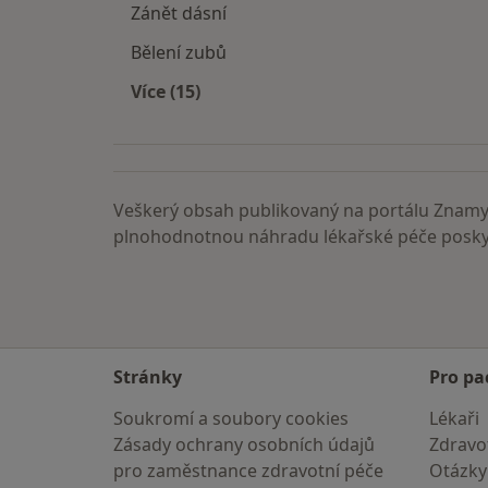
Zánět dásní
Bělení zubů
Více (15)
Více v kategorii: Nemoci
Veškerý obsah publikovaný na portálu ZnamyL
plnohodnotnou náhradu lékařské péče poskyt
Stránky
Pro pa
Soukromí a soubory cookies
Lékaři
Zásady ochrany osobních údajů
Zdravot
pro zaměstnance zdravotní péče
Otázky