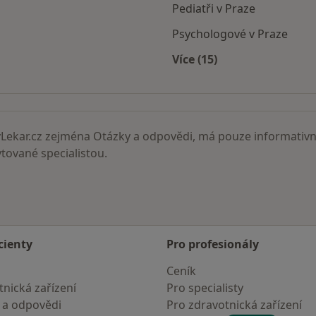
Pediatři v Praze
Psychologové v Praze
Více (15)
Více v kategorii: Nejč
ekar.cz zejména Otázky a odpovědi, má pouze informativní
ované specialistou.
cienty
Pro profesionály
Ceník
nická zařízení
Pro specialisty
 a odpovědi
Pro zdravotnická zařízení