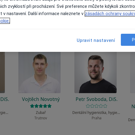
 to funguje?
ich zvyklostí při procházení. Své preference můžete kdykoli zkontro
t v nastavení. Další informace naleznete v
zásadách ochrany soukr
okie.
P
Upravit nastavení
DiS.
Vojtěch Novotný
Petr Svoboda, DiS.
N
Dentální hygienistka, hygienista
Zubař
Dentální hygienistka, hygienista
Trutnov
Praha