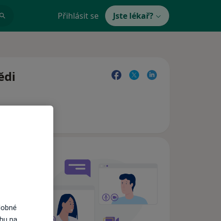
Přihlásit se
Jste lékař?
ědi
e,
dobné
ahu na