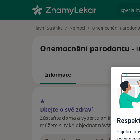
specializ
Hlavní Stránka
Nemoci
Onemocnění Parodont
Onemocnění parodontu - in
Informace
Dbejte o své zdraví
Zůstaňte doma a vyberte online konzultaci
Respekt
můžete si také objednat návštěvu v ordina
Přijetím p
technologi