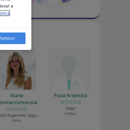
lovat a
omí a
řijmout
Marie
Pavla Krejnická
immerrichterová
Zubař
Sedlice
Dentální hygienistka, hygienista
Brno