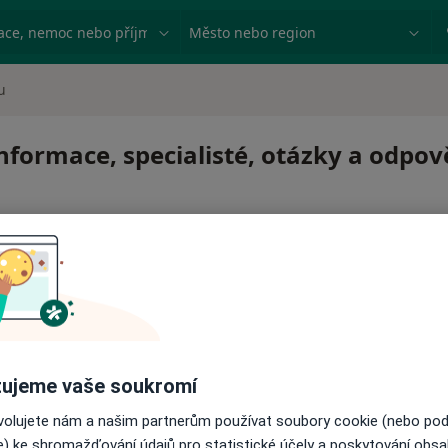
ace, nemoc nebo příjmení
Město nebo region
u
formace, specialisté, otázky a odpov
 pro zahájení nebo pokračování léčby. Pokud to potřebujet
ujeme vaše soukromí
ci.
ovolujete nám a našim partnerům používat soubory cookie (nebo po
e) ke shromažďování údajů pro statistické účely a poskytování obs