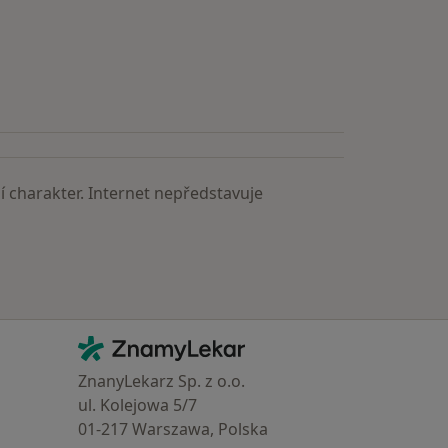
astěji vyhledávaní lékaři
 charakter. Internet nepředstavuje
Kontakt
ZnamyLekar - Hlavní stránka
ZnanyLekarz Sp. z o.o.
ul. Kolejowa 5/7
01-217 Warszawa, Polska