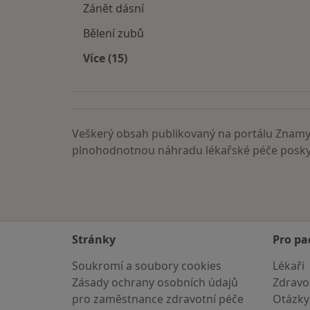
Zánět dásní
Bělení zubů
Více (15)
Více v kategorii: Nemoci
Veškerý obsah publikovaný na portálu ZnamyL
plnohodnotnou náhradu lékařské péče poskyt
Stránky
Pro pa
Soukromí a soubory cookies
Lékaři
Zásady ochrany osobních údajů
Zdravot
pro zaměstnance zdravotní péče
Otázky