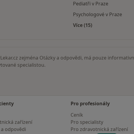
Pediatři v Praze
Psychologové v Praze
Více (15)
Více v kategorii: Nejč
ekar.cz zejména Otázky a odpovědi, má pouze informativní
ované specialistou.
cienty
Pro profesionály
Ceník
nická zařízení
Pro specialisty
 a odpovědi
Pro zdravotnická zařízení