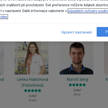
 to funguje?
ich zvyklostí při procházení. Své preference můžete kdykoli zkontro
t v nastavení. Další informace naleznete v
zásadách ochrany soukr
okie.
P
Upravit nastavení
ová
Lenka Habichová
Maroš Seryj
K
(Hobziková)
Zubař
Brno
Zubař
Praha