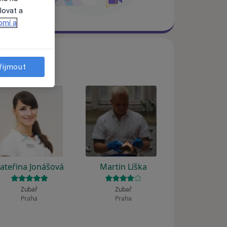
lovat a
omí a
řijmout
ateřina Jonášová
Martin Líška
Zubař
Zubař
Praha
Praha