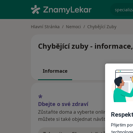
specializ
Hlavní Stránka
Nemoci
Chybějící Zuby
Chybějící zuby - informace,
Informace
Dbejte o své zdraví
Zůstaňte doma a vyberte online konzultaci
Respekt
můžete si také objednat návštěvu v ordina
Přijetím p
technologi