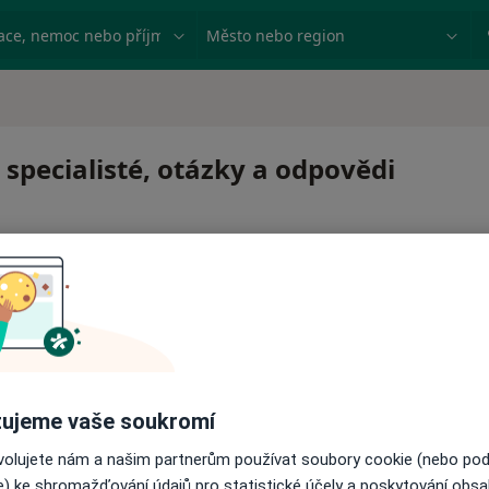
ace, nemoc nebo příjmení
Město nebo region
 specialisté, otázky a odpovědi
 pro zahájení nebo pokračování léčby. Pokud to potřebujet
ujeme vaše soukromí
ci.
ovolujete nám a našim partnerům používat soubory cookie (nebo po
e) ke shromažďování údajů pro statistické účely a poskytování obs