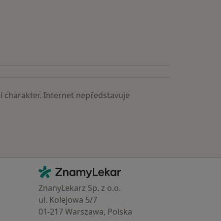
astěji vyhledávaní lékaři
 charakter. Internet nepředstavuje
Kontakt
ZnamyLekar - Hlavní stránka
ZnanyLekarz Sp. z o.o.
ul. Kolejowa 5/7
01-217 Warszawa, Polska