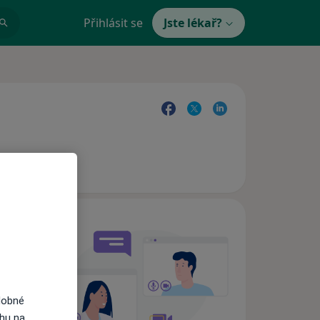
Přihlásit se
Jste lékař?
e,
dobné
ahu na