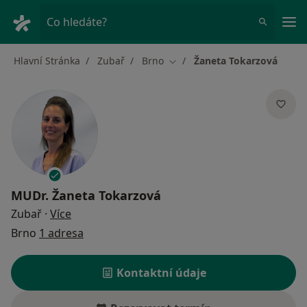
Hla
Co hledáte?
Hlavní Stránka
Zubař
Brno
Žaneta Tokarzová
Změna města
MUDr.
Žaneta Tokarzová
o specializacích
Zubař
·
Více
Brno
1 adresa
Kontaktní údaje