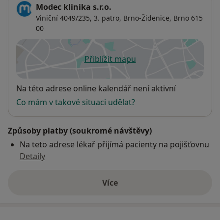
Modec klinika s.r.o.
Viniční 4049/235,
3. patro,
Brno-Židenice
,
Brno
615
00
Přiblížit mapu
se otevře v nové záložce
Dostupnost
Na této adrese online kalendář není aktivní
Co mám v takové situaci udělat?
Způsoby platby (soukromé návštěvy)
Na teto adrese lékař přijímá pacienty na pojišťovnu
Detaily
Více
o adrese