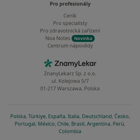
Pro profesionály
Ceník
Pro specialisty
Pro zdravotnická zařízení
Noa Notes
Novinka
Centrum nápovědy
Kontakt
ZnamyLekar - Hlavní stránka
ZnanyLekarz Sp. z o.o.
ul. Kolejowa 5/7
01-217 Warszawa, Polska
se otevře v nové záložce
se otevře v nové záložce
se otevře v nové záložce
se otevře v nové záložce
se otevře v 
se o
Polska
,
Türkiye
,
España
,
Italia
,
Deutschland
,
Česko
,
se otevře v nové záložce
se otevře v nové záložce
se otevře v nové záložce
se otevře v nové záložc
se otevře v 
se ote
Portugal
,
México
,
Chile
,
Brasil
,
Argentina
,
Perú
,
se otevře v nové záložce
Colombia