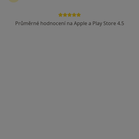
Průměrné hodnocení na Apple a Play Store 4.5
MDDr. Martin Vomela
·
Více
Zubař
2 názory
Merhautova 224, Brno
•
Mapa
ALTADENT - stomatologické centrum
Tento specialista nenabízí online rezervaci termínu na této adrese.
Rezervovat termín