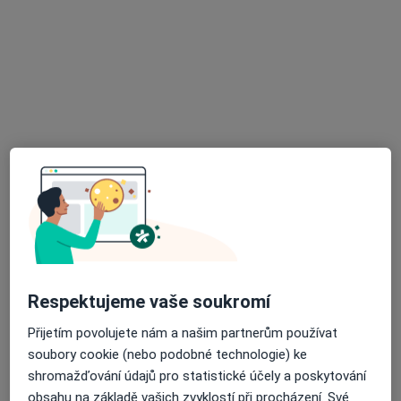
ALTADENT - stomatologické centrum
Dentální hygienistka, hygienista, Zubař
19 názorů
Merhautova 224, Brno
•
Mapa
ALTADENT - stomatologické centrum
Komplexní vstupní vyšetření (vč. RTG dokumentace)
Tato klinika nemá specialisty s dostupnými termíny v online kalendáři
Zobrazit profil
Respektujeme vaše soukromí
Přijetím povolujete nám a našim partnerům používat
soubory cookie (nebo podobné technologie) ke
shromažďování údajů pro statistické účely a poskytování
obsahu na základě vašich zvyklostí při procházení. Své