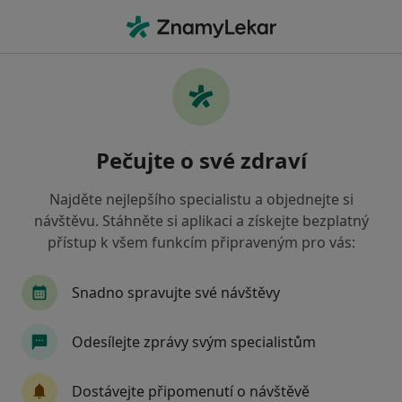
Hla
Chybějící Zuby • Brno, jihomoravský
Filtry
• 1
Mapa
Chybějící zuby Brno
Pečujte o své zdraví
Jak řadíme výsledky vyhledávání?
Najděte nejlepšího specialistu a objednejte si
návštěvu. Stáhněte si aplikaci a získejte bezplatný
Jakého specialistu hledáte?
přístup k všem funkcím připraveným pro vás:
Zubař
Dentální hygienistka, hygienista
S
Snadno spravujte své návštěvy
Odesílejte zprávy svým specialistům
Dostávejte připomenutí o návštěvě