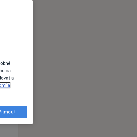
i
dobné
St
Čt
Pá
ahu na
n
12 Srpen
13 Srpen
14 Srpen
lovat a
omí a
i
řijmout