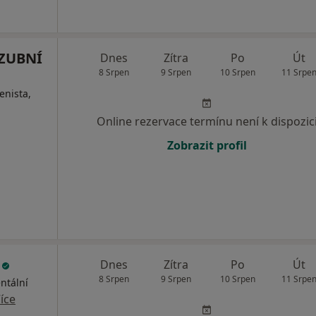
 ZUBNÍ
Dnes
Zítra
Po
Út
8 Srpen
9 Srpen
10 Srpen
11 Srpe
enista,
Online rezervace termínu není k dispozic
Zobrazit profil
l
Dnes
Zítra
Po
Út
8 Srpen
9 Srpen
10 Srpen
11 Srpe
ntální
íce