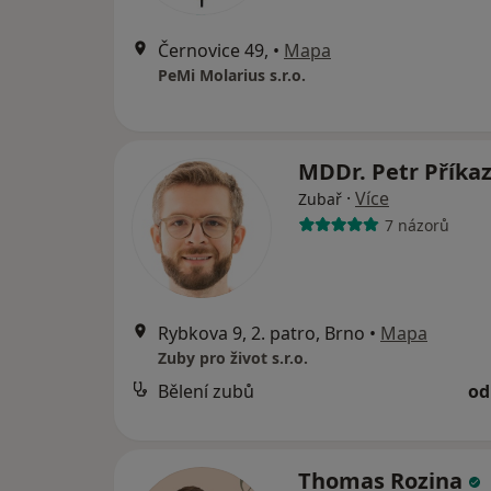
Černovice 49,
•
Mapa
PeMi Molarius s.r.o.
MDDr. Petr Příka
·
Více
Zubař
7 názorů
Rybkova 9, 2. patro, Brno
•
Mapa
Zuby pro život s.r.o.
Bělení zubů
od
Thomas Rozina