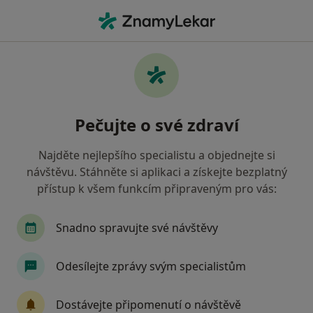
Hla
Krvácení Dásní • Brno, jihomoravský
Filtry
• 1
Mapa
Krvácení dásní Brno
Pečujte o své zdraví
Jak řadíme výsledky vyhledávání?
Najděte nejlepšího specialistu a objednejte si
návštěvu. Stáhněte si aplikaci a získejte bezplatný
Jakého specialistu hledáte?
přístup k všem funkcím připraveným pro vás:
Dentální hygienistka, hygienista
Zubař
S
Snadno spravujte své návštěvy
Odesílejte zprávy svým specialistům
Dostávejte připomenutí o návštěvě