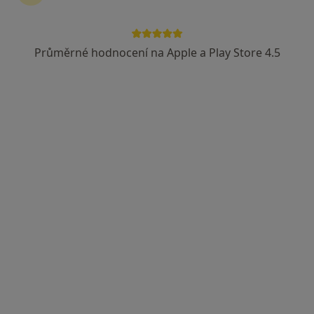
Průměrné hodnocení na Apple a Play Store 4.5
Arculum - přijímáme nové pacienty
·
Více
Dentální hygienistka, hygienista, Ortodontista, Zubař
Optátova, Brno
•
Mapa
Arculum - přijímáme nové pacienty
Záchovná stomatologie
Více
Tato klinika nemá specialisty s dostupnými termíny v online kalendáři
Zobrazit profil