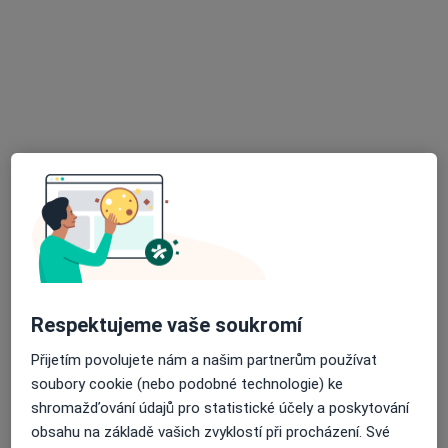
Magdaléna Davidová
·
Více
Dentální hygienistka, hygienista
Optátova, Brno
•
Mapa
Arculum - přijímáme nové pacienty
Bělení zubů
5 990 Kč
Tento specialista nenabízí online rezervaci termínu na této adrese.
Rezervovat termín
Respektujeme vaše soukromí
Přijetím povolujete nám a našim partnerům používat
soubory cookie (nebo podobné technologie) ke
shromažďování údajů pro statistické účely a poskytování
obsahu na základě vašich zvyklostí při procházení. Své