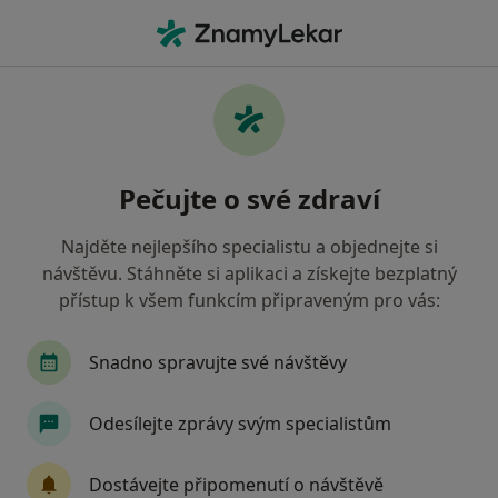
Hla
Co hledáte?
Hlavní Stránka
Nemoci
Citlivost Zubů
Citlivost zubů - informace,
Pečujte o své zdraví
specialisté, otázky a odpovědi
Najděte nejlepšího specialistu a objednejte si
návštěvu. Stáhněte si aplikaci a získejte bezplatný
přístup k všem funkcím připraveným pro vás:
Informace
Snadno spravujte své návštěvy
Odesílejte zprávy svým specialistům
Dbejte o své zdraví
Zůstaňte doma a vyberte online konzultaci pro
Dostávejte připomenutí o návštěvě