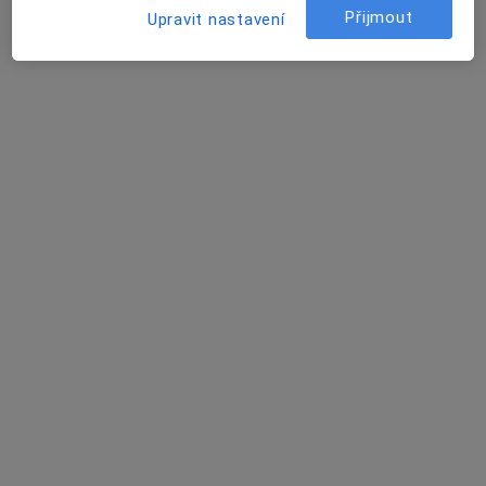
Jana Prachová (Vodičková)
Přijmout
Upravit nastavení
Zubař
Praha
Lenka Habichová (Hobziková)
Zubař
Praha
Martin Líška
Zubař
Praha
Barbora Jírová Šafránková, DiS.
Dentální hygienistka, hygienista