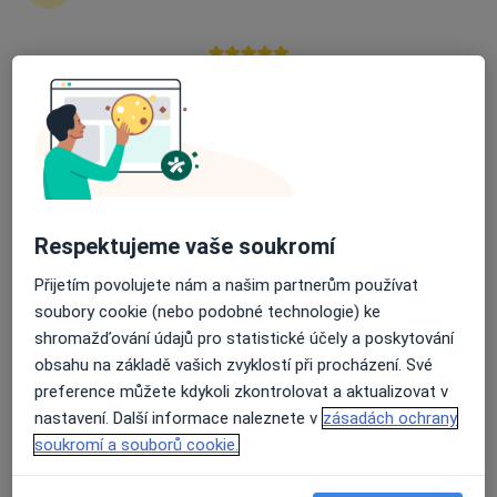
zahájení nebo pokračování léčby. Pokud to
potřebujete, můžete si také objednat návštěvu v
ordinaci.
Průměrné hodnocení na Apple a Play Store 4.5
Zobrazit profily specialistů
Jak to funguje?
Respektujeme vaše soukromí
Odborníci
Přijetím povolujete nám a našim partnerům používat
soubory cookie (nebo podobné technologie) ke
shromažďování údajů pro statistické účely a poskytování
Ondřej Kříž
obsahu na základě vašich zvyklostí při procházení. Své
preference můžete kdykoli zkontrolovat a aktualizovat v
Zubař
nastavení. Další informace naleznete v
zásadách ochrany
Brno
soukromí a souborů cookie.