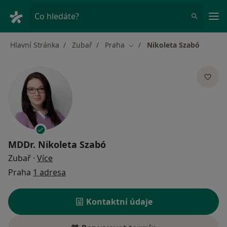
Hla
Co hledáte?
Hlavní Stránka
Zubař
Praha
Nikoleta Szabó
Změna města
MDDr.
Nikoleta Szabó
o specializacích
Zubař
·
Více
Praha
1 adresa
Kontaktní údaje