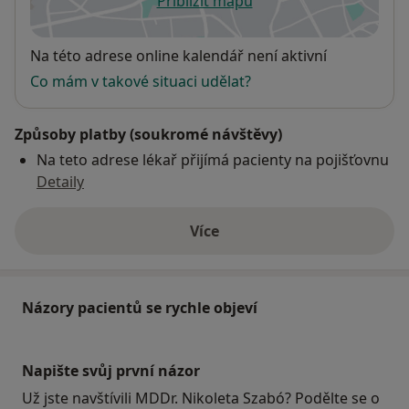
Přiblížit mapu
se otevře v nové záložce
Dostupnost
Na této adrese online kalendář není aktivní
Co mám v takové situaci udělat?
Způsoby platby (soukromé návštěvy)
Na teto adrese lékař přijímá pacienty na pojišťovnu
Detaily
Více
o adrese
Názory pacientů se rychle objeví
Napište svůj první názor
Už jste navštívili MDDr. Nikoleta Szabó? Podělte se o