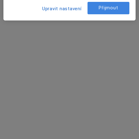
David Novotný
Přijmout
Upravit nastavení
Zubař, Parodontolog, Dentální hygienistka, hygienista
Praha
Jana Prachová (Vodičková)
Zubař
Praha
Žaneta Tokarzová
Zubař
Brno
Pavla Krejnická
Zubař