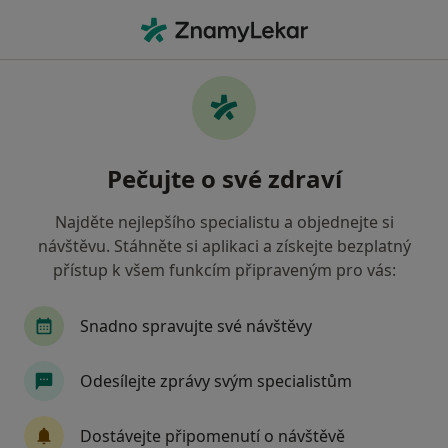
Hla
Co hledáte?
Hlavní Stránka
Nemoci
Zánět Zubního Lůžka
Zánět zubního lůžka - informace,
Pečujte o své zdraví
specialisté, otázky a odpovědi
Najděte nejlepšího specialistu a objednejte si
návštěvu. Stáhněte si aplikaci a získejte bezplatný
přístup k všem funkcím připraveným pro vás:
Informace
Snadno spravujte své návštěvy
Odesílejte zprávy svým specialistům
Dbejte o své zdraví
Zůstaňte doma a vyberte online konzultaci pro
Dostávejte připomenutí o návštěvě