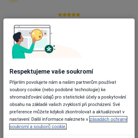
zahájení nebo pokračování léčby. Pokud to
potřebujete, můžete si také objednat návštěvu v
ordinaci.
Průměrné hodnocení na Apple a Play Store 4.5
Zobrazit profily specialistů
Jak to funguje?
Respektujeme vaše soukromí
Odborníci
Přijetím povolujete nám a našim partnerům používat
soubory cookie (nebo podobné technologie) ke
shromažďování údajů pro statistické účely a poskytování
Khaled Khalvati
obsahu na základě vašich zvyklostí při procházení. Své
preference můžete kdykoli zkontrolovat a aktualizovat v
Zubař
nastavení. Další informace naleznete v
zásadách ochrany
Praha
soukromí a souborů cookie.